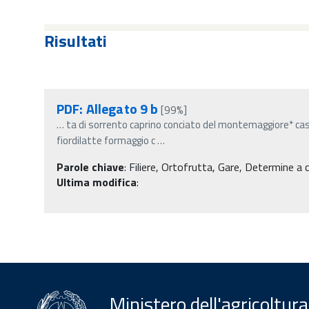
Risultati
PDF: Allegato 9 b
[99%]
…
ta di sorrento caprino conciato del montemaggiore* c
fiordilatte formaggio c
…
Parole chiave
:
Filiere, Ortofrutta, Gare, Determine a c
Ultima modifica
:
Ministero dell'agricoltura