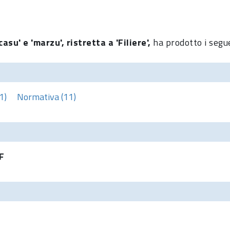
asu' e 'marzu', ristretta a 'Filiere',
ha prodotto i segue
1)
Normativa (11)
F