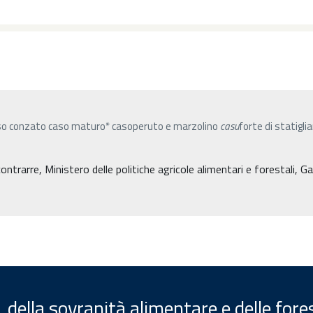
aso conzato caso maturo* casoperuto e marzolino
casu
forte di statigli
ontrarre, Ministero delle politiche agricole alimentari e forestali,
, della sovranità alimentare e delle fore