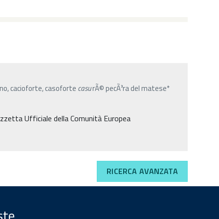
ano, cacioforte, casoforte
casu
rÃ© pecÃ³ra del matese*
 Gazzetta Ufficiale della Comunità Europea
RICERCA AVANZATA
ste