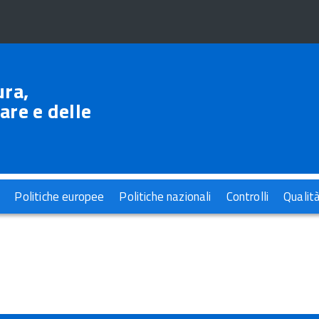
ura,
are e delle
Politiche europee
Politiche nazionali
Controlli
Qualit