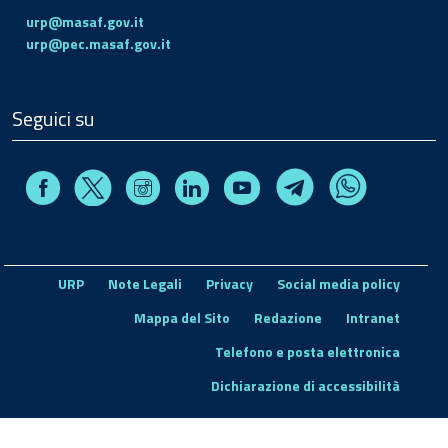
urp@masaf.gov.it
urp@pec.masaf.gov.it
Seguici su
Facebook
Instagram
Linkedin
Youtube
X
Telegram
Whatsapp
URP
Note Legali
Privacy
Social media policy
Mappa del Sito
Redazione
Intranet
Telefono e posta elettronica
Dichiarazione di accessibilità