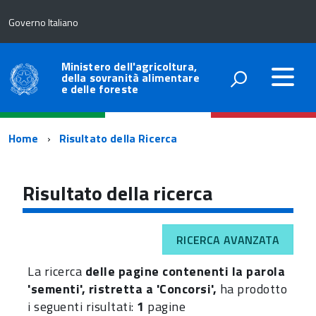
Governo Italiano
Ministero dell'agricoltura,
della sovranità alimentare
e delle foreste
Percorso
Home
Risultato della Ricerca
di
navigazione
Risultato della ricerca
RICERCA AVANZATA
La ricerca
delle pagine contenenti la parola
'sementi', ristretta a 'Concorsi',
ha prodotto
i seguenti risultati:
1
pagine