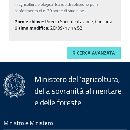
in agricoltura biologica" Bando di selezione per il
conferimento di n. 20 borse di studio pe
…
Parole chiave
:
Ricerca Sperimentazione, Concorsi
Ultima modifica
: 28/09/17 14:52
RICERCA AVANZATA
Ministero dell'agricoltura,
della sovranità alimentare
e delle foreste
Menu
Footer
Ministro e Ministero