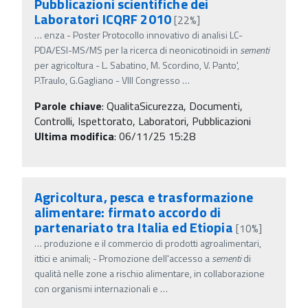
Pubblicazioni scientifiche dei
Laboratori ICQRF 2010
[22%]
…
enza - Poster Protocollo innovativo di analisi LC-
PDA/ESI-MS/MS per la ricerca di neonicotinoidi in
sementi
per agricoltura - L. Sabatino, M. Scordino, V. Panto',
P.Traulo, G.Gagliano - VIII Congresso
…
Parole chiave
:
QualitaSicurezza, Documenti,
Controlli, Ispettorato, Laboratori, Pubblicazioni
Ultima modifica
: 06/11/25 15:28
Agricoltura, pesca e trasformazione
alimentare: firmato accordo di
partenariato tra Italia ed Etiopia
[10%]
…
produzione e il commercio di prodotti agroalimentari,
ittici e animali; - Promozione dell'accesso a
sementi
di
qualità nelle zone a rischio alimentare, in collaborazione
con organismi internazionali e
…