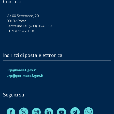
Contatti
Via XX Settembre, 20
00187 Roma
Centralino Tel. (+39) 06.46651
C.F. 97099470581
Indirizzi di posta elettronica
urp@masaf.gov.it
urp@pec.masaf.gov.it
Seguici su
Facebook
Instagram
Linkedin
Youtube
X
Telegram
Whatsapp