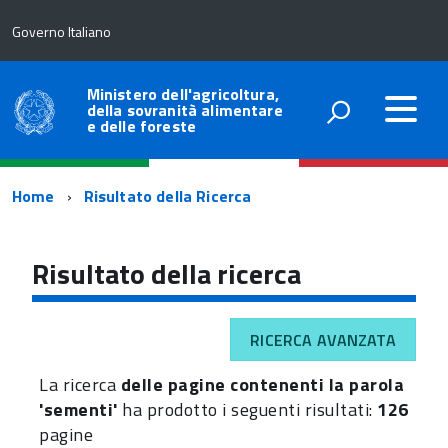
Governo Italiano
Ministero dell'agricoltura,
della sovranità alimentare
e delle foreste
Percorso
Home
Risultato della Ricerca
di
navigazione
Risultato della ricerca
RICERCA AVANZATA
La ricerca
delle pagine contenenti la parola
'sementi'
ha prodotto i seguenti risultati:
126
pagine