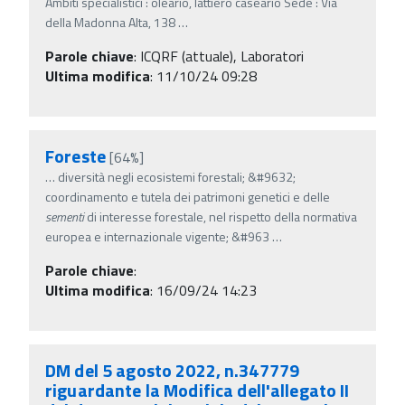
Ambiti specialistici : oleario, lattiero caseario Sede : Via
della Madonna Alta, 138
…
Parole chiave
:
ICQRF (attuale), Laboratori
Ultima modifica
: 11/10/24 09:28
Foreste
[64%]
…
diversità negli ecosistemi forestali; &#9632;
coordinamento e tutela dei patrimoni genetici e delle
sementi
di interesse forestale, nel rispetto della normativa
europea e internazionale vigente; &#963
…
Parole chiave
:
Ultima modifica
: 16/09/24 14:23
DM del 5 agosto 2022, n.347779
riguardante la Modifica dell'allegato II