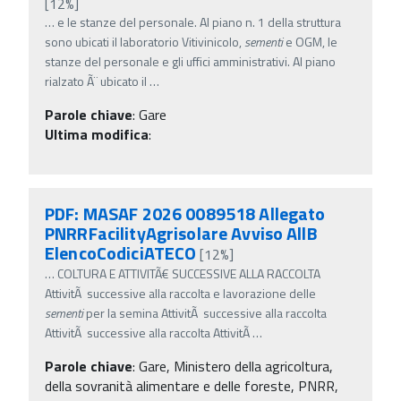
[12%]
…
e le stanze del personale. Al piano n. 1 della struttura
sono ubicati il laboratorio Vitivinicolo,
sementi
e OGM, le
stanze del personale e gli uffici amministrativi. Al piano
rialzato Ã¨ ubicato il
…
Parole chiave
:
Gare
Ultima modifica
:
PDF: MASAF 2026 0089518 Allegato
PNRRFacilityAgrisolare Avviso AllB
ElencoCodiciATECO
[12%]
…
COLTURA E ATTIVITÃ€ SUCCESSIVE ALLA RACCOLTA
AttivitÃ successive alla raccolta e lavorazione delle
sementi
per la semina AttivitÃ successive alla raccolta
AttivitÃ successive alla raccolta AttivitÃ
…
Parole chiave
:
Gare, Ministero della agricoltura,
della sovranità alimentare e delle foreste, PNRR,