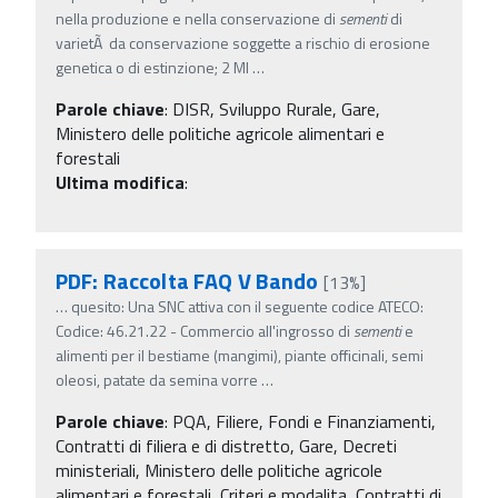
nella produzione e nella conservazione di
sementi
di
varietÃ da conservazione soggette a rischio di erosione
genetica o di estinzione; 2 MI
…
Parole chiave
:
DISR, Sviluppo Rurale, Gare,
Ministero delle politiche agricole alimentari e
forestali
Ultima modifica
:
PDF: Raccolta FAQ V Bando
[13%]
…
quesito: Una SNC attiva con il seguente codice ATECO:
Codice: 46.21.22 - Commercio all'ingrosso di
sementi
e
alimenti per il bestiame (mangimi), piante officinali, semi
oleosi, patate da semina vorre
…
Parole chiave
:
PQA, Filiere, Fondi e Finanziamenti,
Contratti di filiera e di distretto, Gare, Decreti
ministeriali, Ministero delle politiche agricole
alimentari e forestali, Criteri e modalita, Contratti di