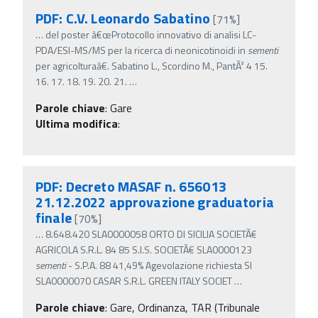
PDF: C.V. Leonardo Sabatino
[71%]
…
del poster â€œProtocollo innovativo di analisi LC-
PDA/ESI-MS/MS per la ricerca di neonicotinoidi in
sementi
per agricolturaâ€. Sabatino L., Scordino M., PantÃ² 4 15.
16. 17. 18. 19. 20. 21.
…
Parole chiave
:
Gare
Ultima modifica
:
PDF: Decreto MASAF n. 656013
21.12.2022 approvazione graduatoria
finale
[70%]
…
8.648.420 SLA0000058 ORTO DI SICILIA SOCIETÃ€
AGRICOLA S.R.L. 84 85 S.I.S. SOCIETÃ€ SLA0000123
sementi
- S.P.A. 88 41,49% Agevolazione richiesta SI
SLA0000070 CASAR S.R.L. GREEN ITALY SOCIET
…
Parole chiave
:
Gare, Ordinanza, TAR (Tribunale