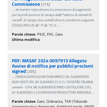
Commissione
[31%]
…
ati membri subordinano la concessione di pagamenti
per la proÂ­ duzione di canapa allâ€™utilizzo di
sementi
di
varietÃ di canapa che soddiÂ­ sfino le condizioni seguenti:
02022R0126 â€” IT â€” 01.0
…
Parole chiave
:
PIUE, PAC, Gare
Ultima modifica
:
PDF: MASAF 2024 0097913 Allegato
Avviso di notifica per pubblici proclami
signed
[26%]
…
ZIENDA AGRICOLA NICOLINI MARCO 84 SLA0000099
AGRI VIESTI SRL 85 SLA0000123 S.I.S. SOCIETÃ€ ITALIANA
sementi
- S.P.A. 86 SLA0000030 NINO CASTIGLIONE S.R.L.
87 SLA0000012 COOPERATIVA PRODUTTORI ARBOREA
…
Parole chiave
:
Gare, Ordinanza, TAR (Tribunale
Amministrativo Regionale), Pubblicità legale, PNRR,