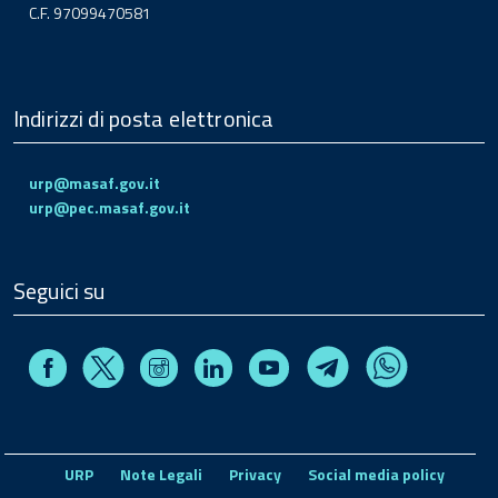
C.F. 97099470581
Indirizzi di posta elettronica
urp@masaf.gov.it
urp@pec.masaf.gov.it
Seguici su
Facebook
Instagram
Linkedin
Youtube
X
Telegram
Whatsapp
URP
Note Legali
Privacy
Social media policy