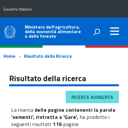
Governo Italiano
Ministero dell'agricoltura,
della sovranità alimentare
e delle foreste
Percorso
Home
Risultato della Ricerca
di
navigazione
Risultato della ricerca
RICERCA AVANZATA
La ricerca
delle pagine contenenti la parola
'sementi', ristretta a 'Gare',
ha prodotto i
seguenti risultati:
116
pagine