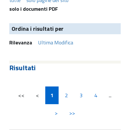
tutte
solo pagine del sito
solo i documenti PDF
Ordina i risultati per
Rilevanza
Ultima Modifica
Risultati
<<
<
1
2
3
4
...
>
>>