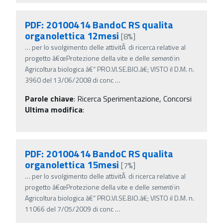
PDF: 20100414 BandoC RS qualita
organolettica 12mesi
[8%]
…
per lo svolgimento delle attivitÃ di ricerca relative al
progetto â€œProtezione della vite e delle
sementi
in
Agricoltura biologica â€“ PRO.VI.SE.BIO.â€; VISTO il D.M. n.
3960 del 13/06/2008 di conc
…
Parole chiave
:
Ricerca Sperimentazione, Concorsi
Ultima modifica
:
PDF: 20100414 BandoC RS qualita
organolettica 15mesi
[7%]
…
per lo svolgimento delle attivitÃ di ricerca relative al
progetto â€œProtezione della vite e delle
sementi
in
Agricoltura biologica â€“ PRO.VI.SE.BIO.â€; VISTO il D.M. n.
11066 del 7/05/2009 di conc
…