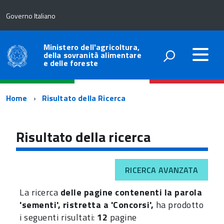
Governo Italiano
Ministero dell'agricoltura,
della sovranità alimentare
e delle foreste
Percorso
Home
Risultato della Ricerca
di
navigazione
Risultato della ricerca
RICERCA AVANZATA
La ricerca
delle pagine contenenti la parola
'sementi', ristretta a 'Concorsi',
ha prodotto
i seguenti risultati:
12
pagine