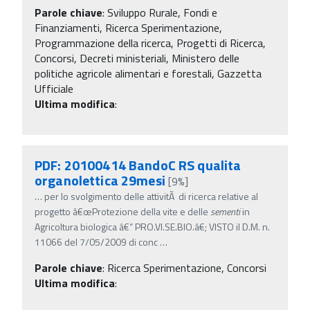
Parole chiave
:
Sviluppo Rurale, Fondi e
Finanziamenti, Ricerca Sperimentazione,
Programmazione della ricerca, Progetti di Ricerca,
Concorsi, Decreti ministeriali, Ministero delle
politiche agricole alimentari e forestali, Gazzetta
Ufficiale
Ultima modifica
:
PDF: 20100414 BandoC RS qualita
organolettica 29mesi
[9%]
…
per lo svolgimento delle attivitÃ di ricerca relative al
progetto â€œProtezione della vite e delle
sementi
in
Agricoltura biologica â€“ PRO.VI.SE.BIO.â€; VISTO il D.M. n.
11066 del 7/05/2009 di conc
…
Parole chiave
:
Ricerca Sperimentazione, Concorsi
Ultima modifica
: