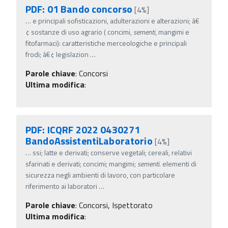
PDF: 01 Bando concorso
[4%]
…
e principali sofisticazioni, adulterazioni e alterazioni; â€
¢ sostanze di uso agrario ( concimi,
sementi
, mangimi e
fitofarmaci): caratteristiche merceologiche e principali
frodi; â€¢ legislazion
…
Parole chiave
:
Concorsi
Ultima modifica
:
PDF: ICQRF 2022 0430271
BandoAssistentiLaboratorio
[4%]
…
ssi; latte e derivati; conserve vegetali; cereali, relativi
sfarinati e derivati; concimi; mangimi;
sementi
. elementi di
sicurezza negli ambienti di lavoro, con particolare
riferimento ai laboratori
…
Parole chiave
:
Concorsi, Ispettorato
Ultima modifica
: