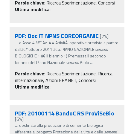
Parole chiave
:
Ricerca Sperimentazione, Concorsi
Ultima modifica
:
PDF: Doc IT NPNS COREORGANIC
[7%]
…
e Asse 4 â€“ Az. 4.4 AttivitÃ operative previste a partire
dallâ€™ottobre 2011 â€œPIANO NAZIONALE
sementi
BIOLOGICHE 1 â€ II biennio 1) Premessa Il secondo
biennio del Piano Nazionale
sementi
Biolo
…
Parole chiave
:
Ricerca Sperimentazione, Ricerca
internazionale, Azioni ERANET, Concorsi
Ultima modifica
:
PDF: 20100114 BandoC RS ProViSeBio
[6%]
…
destinate alla produzione di semente biologica
afferente al progetto Protezione della vite e delle
sementi