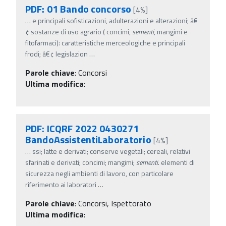
PDF: 01 Bando concorso
[4%]
…
e principali sofisticazioni, adulterazioni e alterazioni; â€
¢ sostanze di uso agrario ( concimi,
sementi
, mangimi e
fitofarmaci): caratteristiche merceologiche e principali
frodi; â€¢ legislazion
…
Parole chiave
:
Concorsi
Ultima modifica
:
PDF: ICQRF 2022 0430271
BandoAssistentiLaboratorio
[4%]
…
ssi; latte e derivati; conserve vegetali; cereali, relativi
sfarinati e derivati; concimi; mangimi;
sementi
. elementi di
sicurezza negli ambienti di lavoro, con particolare
riferimento ai laboratori
…
Parole chiave
:
Concorsi, Ispettorato
Ultima modifica
: