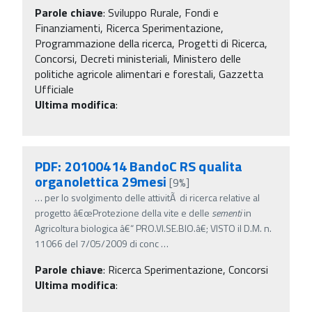
Parole chiave
:
Sviluppo Rurale, Fondi e
Finanziamenti, Ricerca Sperimentazione,
Programmazione della ricerca, Progetti di Ricerca,
Concorsi, Decreti ministeriali, Ministero delle
politiche agricole alimentari e forestali, Gazzetta
Ufficiale
Ultima modifica
:
PDF: 20100414 BandoC RS qualita
organolettica 29mesi
[9%]
…
per lo svolgimento delle attivitÃ di ricerca relative al
progetto â€œProtezione della vite e delle
sementi
in
Agricoltura biologica â€“ PRO.VI.SE.BIO.â€; VISTO il D.M. n.
11066 del 7/05/2009 di conc
…
Parole chiave
:
Ricerca Sperimentazione, Concorsi
Ultima modifica
: