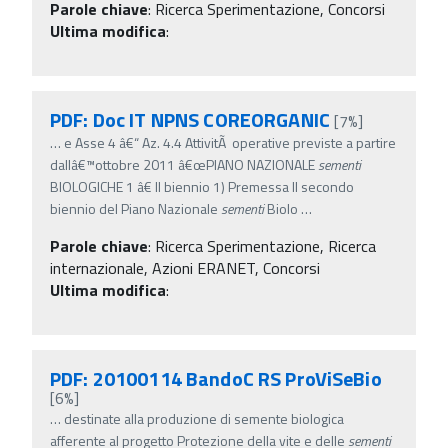
Parole chiave
:
Ricerca Sperimentazione, Concorsi
Ultima modifica
:
PDF: Doc IT NPNS COREORGANIC
[7%]
…
e Asse 4 â€“ Az. 4.4 AttivitÃ operative previste a partire
dallâ€™ottobre 2011 â€œPIANO NAZIONALE
sementi
BIOLOGICHE 1 â€ II biennio 1) Premessa Il secondo
biennio del Piano Nazionale
sementi
Biolo
…
Parole chiave
:
Ricerca Sperimentazione, Ricerca
internazionale, Azioni ERANET, Concorsi
Ultima modifica
:
PDF: 20100114 BandoC RS ProViSeBio
[6%]
…
destinate alla produzione di semente biologica
afferente al progetto Protezione della vite e delle
sementi