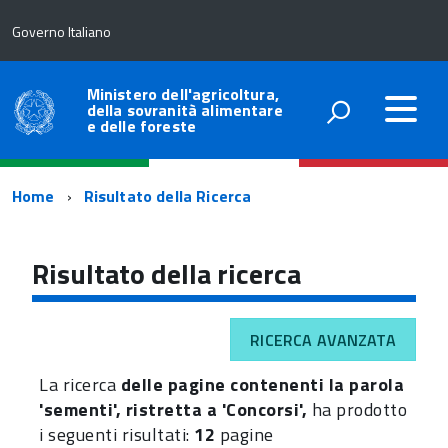
Governo Italiano
Ministero dell'agricoltura,
della sovranità alimentare
e delle foreste
Percorso
Home
Risultato della Ricerca
di
navigazione
Risultato della ricerca
RICERCA AVANZATA
La ricerca
delle pagine contenenti la parola
'sementi', ristretta a 'Concorsi',
ha prodotto
i seguenti risultati:
12
pagine