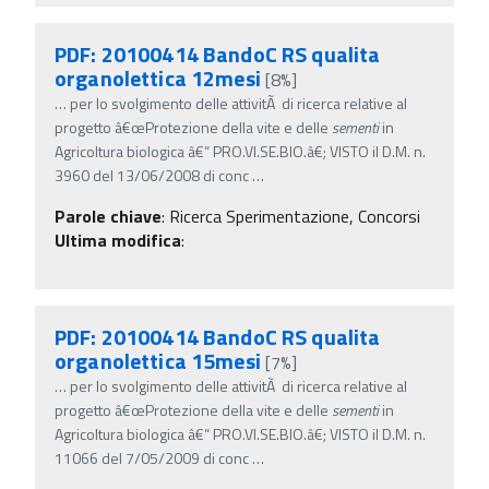
PDF: 20100414 BandoC RS qualita
organolettica 12mesi
[8%]
…
per lo svolgimento delle attivitÃ di ricerca relative al
progetto â€œProtezione della vite e delle
sementi
in
Agricoltura biologica â€“ PRO.VI.SE.BIO.â€; VISTO il D.M. n.
3960 del 13/06/2008 di conc
…
Parole chiave
:
Ricerca Sperimentazione, Concorsi
Ultima modifica
:
PDF: 20100414 BandoC RS qualita
organolettica 15mesi
[7%]
…
per lo svolgimento delle attivitÃ di ricerca relative al
progetto â€œProtezione della vite e delle
sementi
in
Agricoltura biologica â€“ PRO.VI.SE.BIO.â€; VISTO il D.M. n.
11066 del 7/05/2009 di conc
…