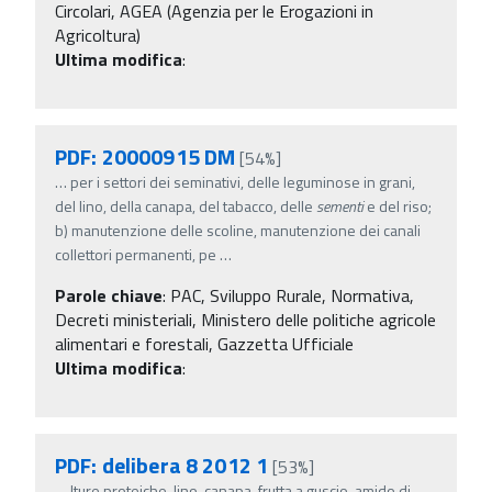
Circolari, AGEA (Agenzia per le Erogazioni in
Agricoltura)
Ultima modifica
:
PDF: 20000915 DM
[54%]
…
per i settori dei seminativi, delle leguminose in grani,
del lino, della canapa, del tabacco, delle
sementi
e del riso;
b) manutenzione delle scoline, manutenzione dei canali
collettori permanenti, pe
…
Parole chiave
:
PAC, Sviluppo Rurale, Normativa,
Decreti ministeriali, Ministero delle politiche agricole
alimentari e forestali, Gazzetta Ufficiale
Ultima modifica
:
PDF: delibera 8 2012 1
[53%]
…
lture proteiche, lino, canapa, frutta a guscio, amido di