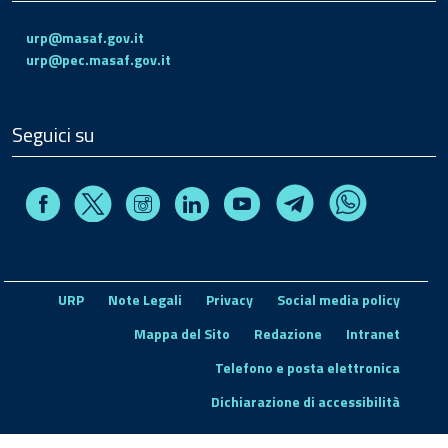
urp@masaf.gov.it
urp@pec.masaf.gov.it
Seguici su
Facebook
Instagram
Linkedin
Youtube
X
Telegram
Whatsapp
URP
Note Legali
Privacy
Social media policy
Mappa del Sito
Redazione
Intranet
Telefono e posta elettronica
Dichiarazione di accessibilità