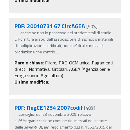
Ultima modifica
:
PDF: 20010731 67 CircAGEA
[50%]
…
, anche se non in possesso dei predetti titoli di studio.
C. Fornitura ai soci dell'associazione di
sementi
o materiali
di moltiplicazione certificati, nonche' di altri mezzi di
produzione che contrib
…
Parole chiave
:
Filiere, PAC, OCM unica, Pagamenti
diretti, Normativa, Circolari, AGEA (Agenzia per le
Erogazioni in Agricoltura)
Ultima modifica
:
PDF: RegCE1234 2007codif
[48%]
…
Consiglio, del 23 novembre 2005, relativo
allâ€™organizzazione comune dei mercati nel settore
delle
sementi
(3), â€” regolamento (CE) n. 1952/2005 del