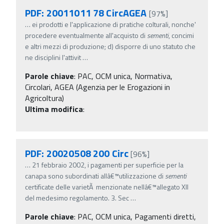
PDF: 20011011 78 CircAGEA
[97%]
…
ei prodotti e l'applicazione di pratiche colturali, nonche'
procedere eventualmente all'acquisto di
sementi
, concimi
e altri mezzi di produzione; d) disporre di uno statuto che
ne disciplini l'attivit
…
Parole chiave
:
PAC, OCM unica, Normativa,
Circolari, AGEA (Agenzia per le Erogazioni in
Agricoltura)
Ultima modifica
:
PDF: 20020508 200 Circ
[96%]
…
21 febbraio 2002, i pagamenti per superficie per la
canapa sono subordinati allâ€™utilizzazione di
sementi
certificate delle varietÃ menzionate nellâ€™allegato XII
del medesimo regolamento. 3. Sec
…
Parole chiave
:
PAC, OCM unica, Pagamenti diretti,