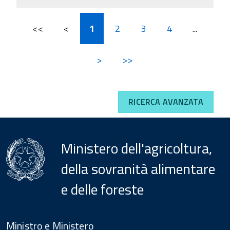
<<
<
1
2
3
4
...
>
>>
RICERCA AVANZATA
Ministero dell'agricoltura,
della sovranità alimentare
e delle foreste
Menu
Footer
Ministro e Ministero