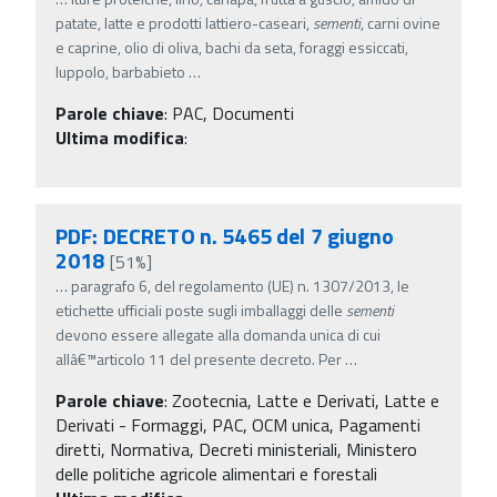
patate, latte e prodotti lattiero-caseari,
sementi
, carni ovine
e caprine, olio di oliva, bachi da seta, foraggi essiccati,
luppolo, barbabieto
…
Parole chiave
:
PAC, Documenti
Ultima modifica
:
PDF: DECRETO n. 5465 del 7 giugno
2018
[51%]
…
paragrafo 6, del regolamento (UE) n. 1307/2013, le
etichette ufficiali poste sugli imballaggi delle
sementi
devono essere allegate alla domanda unica di cui
allâ€™articolo 11 del presente decreto. Per
…
Parole chiave
:
Zootecnia, Latte e Derivati, Latte e
Derivati - Formaggi, PAC, OCM unica, Pagamenti
diretti, Normativa, Decreti ministeriali, Ministero
delle politiche agricole alimentari e forestali