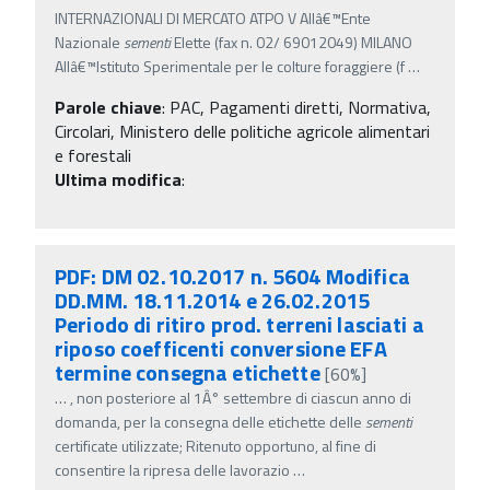
INTERNAZIONALI DI MERCATO ATPO V Allâ€™Ente
Nazionale
sementi
Elette (fax n. 02/ 69012049) MILANO
Allâ€™Istituto Sperimentale per le colture foraggiere (f
…
Parole chiave
:
PAC, Pagamenti diretti, Normativa,
Circolari, Ministero delle politiche agricole alimentari
e forestali
Ultima modifica
:
PDF: DM 02.10.2017 n. 5604 Modifica
DD.MM. 18.11.2014 e 26.02.2015
Periodo di ritiro prod. terreni lasciati a
riposo coefficenti conversione EFA
termine consegna etichette
[60%]
…
, non posteriore al 1Â° settembre di ciascun anno di
domanda, per la consegna delle etichette delle
sementi
certificate utilizzate; Ritenuto opportuno, al fine di
consentire la ripresa delle lavorazio
…