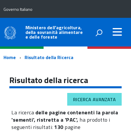
Governo Italiano
Ministero dell'agricoltura,
della sovranità alimentare
e delle foreste
Percorso
Home
Risultato della Ricerca
di
navigazione
Risultato della ricerca
RICERCA AVANZATA
La ricerca
delle pagine contenenti la parola
'sementi', ristretta a 'PAC',
ha prodotto i
seguenti risultati:
130
pagine