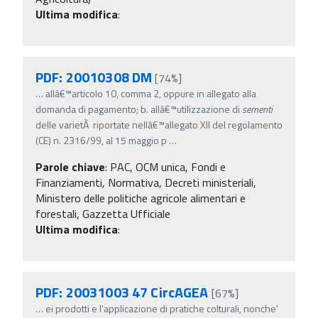
Ultima modifica
:
PDF: 20010308 DM
[74%]
…
allâ€™articolo 10, comma 2, oppure in allegato alla
domanda di pagamento; b. allâ€™utilizzazione di
sementi
delle varietÃ riportate nellâ€™allegato XII del regolamento
(CE) n. 2316/99, al 15 maggio p
…
Parole chiave
:
PAC, OCM unica, Fondi e
Finanziamenti, Normativa, Decreti ministeriali,
Ministero delle politiche agricole alimentari e
forestali, Gazzetta Ufficiale
Ultima modifica
:
PDF: 20031003 47 CircAGEA
[67%]
…
ei prodotti e l'applicazione di pratiche colturali, nonche'