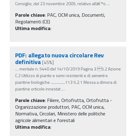
Consiglio, del 23 novembre 2005, relativo allâ€™o
…
Parole chiave
:
PAC, OCM unica, Documenti,
Regolamenti (CE)
Ultima modifica
:
PDF: allegato nuova circolare Rev
definitiva
[45%]
…
mentale n. 5440 del 14/10/2019 Pagina 3 5.2 Azione
C.2 Utilizzo di piante e semi resistenti e di
sementi
e
piantine biologiche ................113 5.2.1 Messa a dimora di
piantine orticole innestat
…
Parole chiave
:
Filiere, Ortofrutta, Ortofrutta -
Organizzazione produttori, PAC, OCM unica,
Normativa, Circolari, Ministero delle politiche
agricole alimentari e forestali
Ultima modifica
: