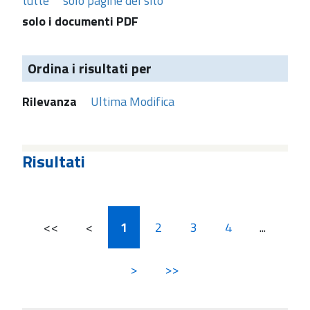
tutte
solo pagine del sito
solo i documenti PDF
Ordina i risultati per
Rilevanza
Ultima Modifica
Risultati
<<
<
1
2
3
4
...
>
>>