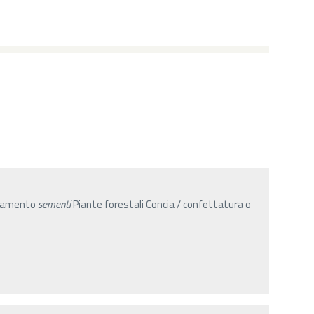
onamento
sementi
Piante forestali Concia / confettatura o