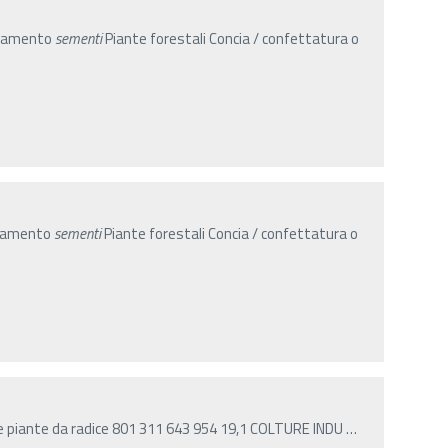
onamento
sementi
Piante forestali Concia / confettatura o
onamento
sementi
Piante forestali Concia / confettatura o
re piante da radice 801 311 643 954 19,1 COLTURE INDU
…