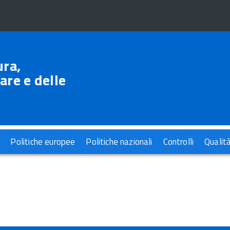
ura,
are e delle
Politiche europee
Politiche nazionali
Controlli
Qualit