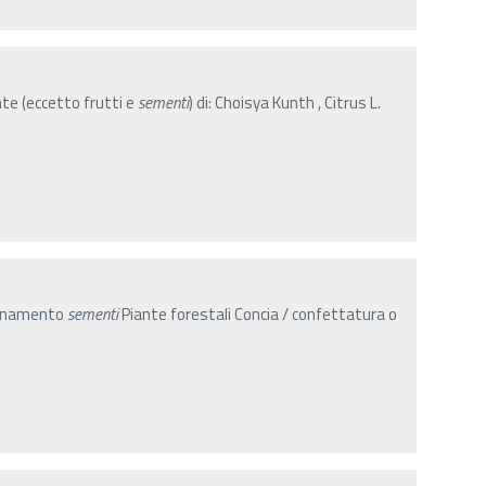
ante (eccetto frutti e
sementi
) di: Choisya Kunth , Citrus L.
ionamento
sementi
Piante forestali Concia / confettatura o