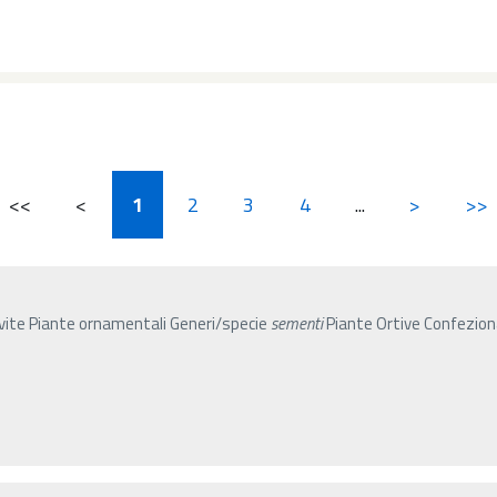
<<
<
1
2
3
4
...
>
>>
i vite Piante ornamentali Generi/specie
sementi
Piante Ortive Confezi