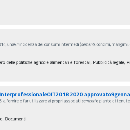
 2014, unâ€™incidenza dei consumi intermedi (
sementi
, concimi, mangimi, 
ro delle politiche agricole alimentari e forestali, Pubblicità legale, 
oInterprofessionaleOIT2018 2020 approvato9genna
fornire e far utilizzare ai propri associati
sementi
o piante ottenut
ro, Documenti