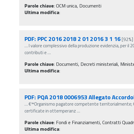
Parole chiave
:
OCM unica, Documenti
Ultima modifica
:
PDF: PPC 2016 2018 2 01 2016 3 1 16
[92%]
…
l valore complessivo della produzione evidenzia, per il
contributi e
…
Parole chiave
:
Documenti, Decreti ministeriali, Ministe
Ultima modifica
:
PDF: PQA 2018 0006953 Allegato Accord
…
€™Organismo pagatore competente territorialmente; 6. a 
certificate in ottemperanz
…
Parole chiave
:
Fondi e Finanziamenti, Contratti Quad
Ultima modifica
: