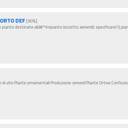
PORTO DEF
[90%]
 le piante destinate allâ€™impianto (eccetto
sementi
): specificare(1) pi
te di vite Piante ornamentali Produzione
sementi
Piante Ortive Confez