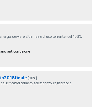
energia, servizi e altri mezzi di uso corrente) del 40,3%. I
Piano anticorruzione
io2018finale
[90%]
e da
sementi
di tabacco selezionato, registrate e