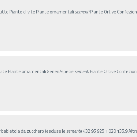
rutto Piante di vite Piante ornamentali
sementi
Piante Ortive Confezi
i vite Piante ornamentali Generi/specie
sementi
Piante Ortive Confezi
rbabietola da zucchero (escluse le
sementi
) 432 95 925 1.020 135,9 Alt