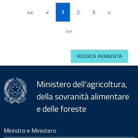
<<
<
1
2
3
>
>>
RICERCA AVANZATA
Ministero dell'agricoltura,
della sovranità alimentare
e delle foreste
Menu
Footer
Ministro e Ministero