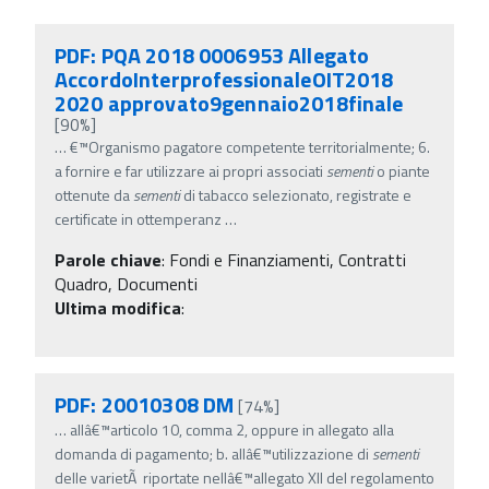
PDF: PQA 2018 0006953 Allegato
AccordoInterprofessionaleOIT2018
2020 approvato9gennaio2018finale
[90%]
…
€™Organismo pagatore competente territorialmente; 6.
a fornire e far utilizzare ai propri associati
sementi
o piante
ottenute da
sementi
di tabacco selezionato, registrate e
certificate in ottemperanz
…
Parole chiave
:
Fondi e Finanziamenti, Contratti
Quadro, Documenti
Ultima modifica
:
PDF: 20010308 DM
[74%]
…
allâ€™articolo 10, comma 2, oppure in allegato alla
domanda di pagamento; b. allâ€™utilizzazione di
sementi
delle varietÃ riportate nellâ€™allegato XII del regolamento