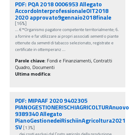
PDF: PQA 2018 0006953 Allegato
AccordoInterprofessionaleOIT2018
2020 approvato9gennaio2018finale
[16%]
…
€™Organismo pagatore competente territorialmente; 6.
a fornire e far utilizzare ai propri associati
sementi
o piante
ottenute da
sementi
di tabacco selezionato, registrate e
certificate in ottemperanz
…
Parole chiave
:
Fondi e Finanziamenti, Contratti
Quadro, Documenti
Ultima modifica
:
PDF: MIPAAF 2020 9402305
PIANOGESTIONERISCHIAGRICOLTURAnuovo
9389340 Allegato
PianoGestionedeiRischiinAgricoltura2021
SV
[13%]
…
dei costi esclusi dal Costo agricolo della produzione