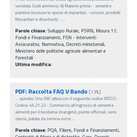
venduta: Costi ammessi: A) Materie prime: -
sementi
e
piantine (escluse le spese di impianto); - concimi, prodotti
fitosanitari e diserbanti; -
…
Parole chiave
:
Sviluppo Rurale, PSRN, Misura 17,
Fondi e Finanziamenti, FSN - Interventi
Assicurativi, Normativa, Decreti ministeriali,
Ministero delle politiche agricole alimentari e
forestali
Ultima modifica
:
PDF: Raccolta FAQ V Bando
[13%]
…
quesito: Una SNC attiva con il seguente codice ATECO:
Codice: 46.21.22 - Commercio all'ingrosso di
sementi
e
alimenti per il bestiame (mangimi), piante officinali, semi
oleosi, patate da semina vorre
…
Parole chiave
:
PQA, Filiere, Fondi e Finanziamenti,
Contratti di filiera e di distretto, Gare, Decreti