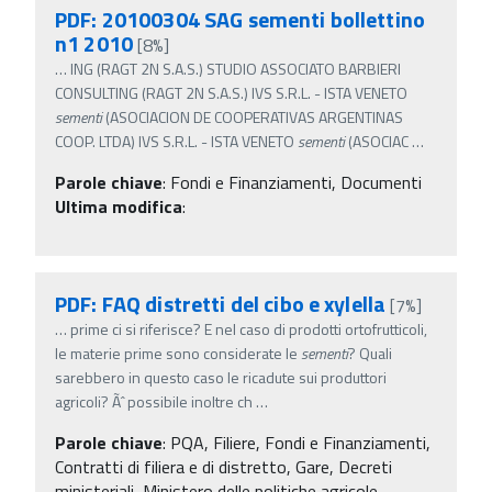
PDF: 20100304 SAG sementi bollettino
n1 2010
[8%]
…
ING (RAGT 2N S.A.S.) STUDIO ASSOCIATO BARBIERI
CONSULTING (RAGT 2N S.A.S.) IVS S.R.L. - ISTA VENETO
sementi
(ASOCIACION DE COOPERATIVAS ARGENTINAS
COOP. LTDA) IVS S.R.L. - ISTA VENETO
sementi
(ASOCIAC
…
Parole chiave
:
Fondi e Finanziamenti, Documenti
Ultima modifica
:
PDF: FAQ distretti del cibo e xylella
[7%]
…
prime ci si riferisce? E nel caso di prodotti ortofrutticoli,
le materie prime sono considerate le
sementi
? Quali
sarebbero in questo caso le ricadute sui produttori
agricoli? Ãˆ possibile inoltre ch
…
Parole chiave
:
PQA, Filiere, Fondi e Finanziamenti,
Contratti di filiera e di distretto, Gare, Decreti
ministeriali, Ministero delle politiche agricole