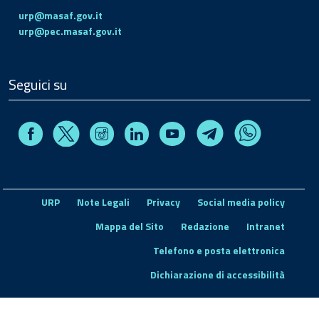
urp@masaf.gov.it
urp@pec.masaf.gov.it
Seguici su
Facebook
Instagram
Linkedin
Youtube
X
Telegram
Whatsapp
URP
Note Legali
Privacy
Social media policy
Mappa del Sito
Redazione
Intranet
Telefono e posta elettronica
Dichiarazione di accessibilità