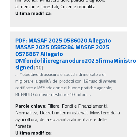
alimentari e forestali, Criteri e modalita
Ultima modifica
:
PDF: MASAF 2025 0586020 Allegato
MASAF 2025 0585284 MASAF 2025
0576867 Allegato
DMfondofilieregranoduro2025firmaMinistro
signed
[7%]
…
™obiettivo di assicurare sbocchi di mercato e di
migliorare la qualitÃ dei prodotti con lâ€™uso di
sementi
certificate e lâ€™adozione di buone pratiche agricole;
RITENUTO di dover destinare 10 milion
…
Parole chiave
:
Filiere, Fondi e Finanziamenti,
Normativa, Decreti interministeriali, Ministero della
agricoltura, della sovranità alimentare e delle
foreste
Ultima modifica
: