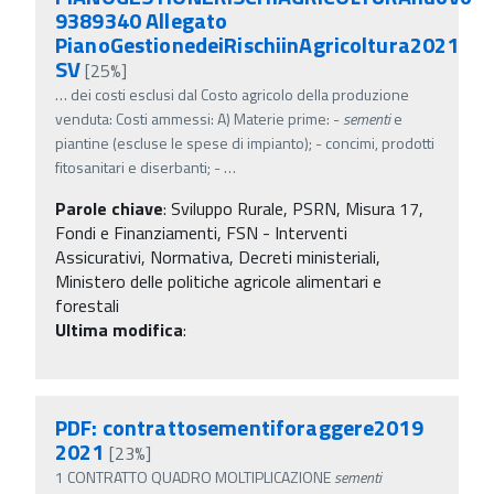
9389340 Allegato
PianoGestionedeiRischiinAgricoltura2021
SV
[25%]
…
dei costi esclusi dal Costo agricolo della produzione
venduta: Costi ammessi: A) Materie prime: -
sementi
e
piantine (escluse le spese di impianto); - concimi, prodotti
fitosanitari e diserbanti; -
…
Parole chiave
:
Sviluppo Rurale, PSRN, Misura 17,
Fondi e Finanziamenti, FSN - Interventi
Assicurativi, Normativa, Decreti ministeriali,
Ministero delle politiche agricole alimentari e
forestali
Ultima modifica
:
PDF: contrattosementiforaggere2019
2021
[23%]
1 CONTRATTO QUADRO MOLTIPLICAZIONE
sementi