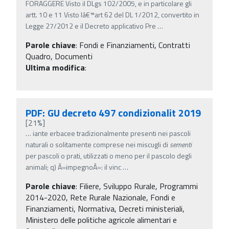
FORAGGERE Visto il DLgs 102/2005, e in particolare gli
artt. 10 e 11 Visto lâ€™art 62 del DL 1/2012, convertito in
Legge 27/2012 e il Decreto applicativo Pre
…
Parole chiave
:
Fondi e Finanziamenti, Contratti
Quadro, Documenti
Ultima modifica
:
PDF: GU decreto 497 condizionalit 2019
[21%]
…
iante erbacee tradizionalmente presenti nei pascoli
naturali o solitamente comprese nei miscugli di
sementi
per pascoli o prati, utilizzati o meno per il pascolo degli
animali; q) Â«impegnoÂ»: il vinc
…
Parole chiave
:
Filiere, Sviluppo Rurale, Programmi
2014-2020, Rete Rurale Nazionale, Fondi e
Finanziamenti, Normativa, Decreti ministeriali,
Ministero delle politiche agricole alimentari e