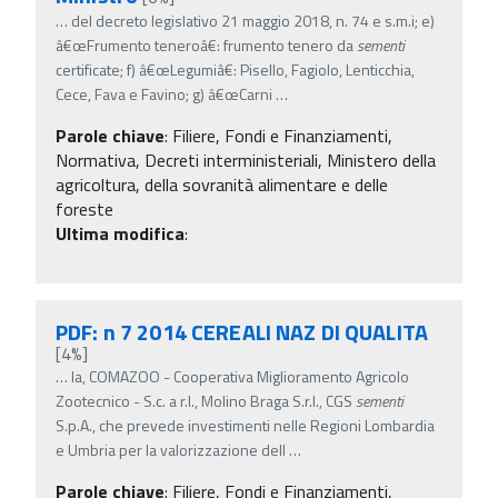
…
del decreto legislativo 21 maggio 2018, n. 74 e s.m.i; e)
â€œFrumento teneroâ€: frumento tenero da
sementi
certificate; f) â€œLegumiâ€: Pisello, Fagiolo, Lenticchia,
Cece, Fava e Favino; g) â€œCarni
…
Parole chiave
:
Filiere, Fondi e Finanziamenti,
Normativa, Decreti interministeriali, Ministero della
agricoltura, della sovranità alimentare e delle
foreste
Ultima modifica
:
PDF: n 7 2014 CEREALI NAZ DI QUALITA
[4%]
…
la, COMAZOO - Cooperativa Miglioramento Agricolo
Zootecnico - S.c. a r.l., Molino Braga S.r.l., CGS
sementi
S.p.A., che prevede investimenti nelle Regioni Lombardia
e Umbria per la valorizzazione dell
…
Parole chiave
:
Filiere, Fondi e Finanziamenti,