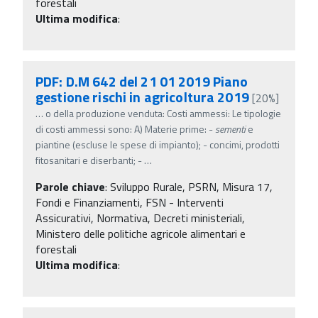
forestali
Ultima modifica
:
PDF: D.M 642 del 21 01 2019 Piano
gestione rischi in agricoltura 2019
[20%]
…
o della produzione venduta: Costi ammessi: Le tipologie
di costi ammessi sono: A) Materie prime: -
sementi
e
piantine (escluse le spese di impianto); - concimi, prodotti
fitosanitari e diserbanti; -
…
Parole chiave
:
Sviluppo Rurale, PSRN, Misura 17,
Fondi e Finanziamenti, FSN - Interventi
Assicurativi, Normativa, Decreti ministeriali,
Ministero delle politiche agricole alimentari e
forestali
Ultima modifica
: