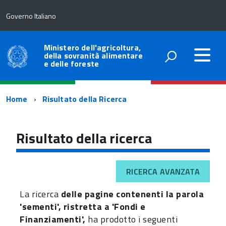
Governo Italiano
Ministero dell'agricoltura,
della sovranità alimentare
e delle foreste
Percorso
Home
Risultato della Ricerca
di
navigazione
Risultato della ricerca
RICERCA AVANZATA
La ricerca
delle pagine contenenti la parola
'sementi', ristretta a 'Fondi e
Finanziamenti',
ha prodotto i seguenti