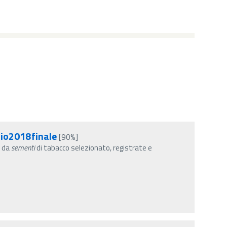
io2018finale
[90%]
e da
sementi
di tabacco selezionato, registrate e