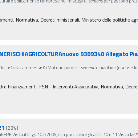
turali o solitamente comprese nei miscugli di
sementi
per pascoli o prati
amenti, Normativa, Decreti ministeriali, Ministero delle politiche agr
ERISCHIAGRICOLTURAnuovo 9389340 Allegato Pian
enduta: Costi ammessi: A) Materie prime: -
sementi
e piantine (escluse le
 e Finanziamenti, FSN - Interventi Assicurativi, Normativa, Decreti m
21
[23%]
RE Visto il DLgs 102/2005, e in particolare gli artt. 10 e 11 Visto lâ€™