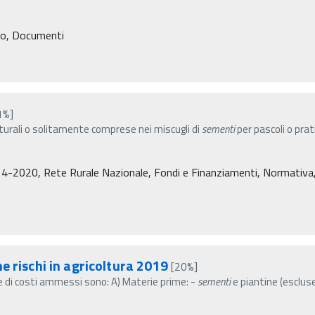
ro, Documenti
1%]
turali o solitamente comprese nei miscugli di
sementi
per pascoli o prati
4-2020, Rete Rurale Nazionale, Fondi e Finanziamenti, Normativa, De
e rischi in agricoltura 2019
[20%]
e di costi ammessi sono: A) Materie prime: -
sementi
e piantine (escluse