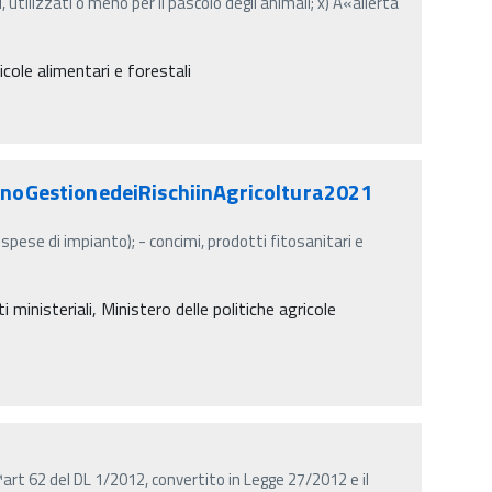
, utilizzati o meno per il pascolo degli animali; x) Â«allerta
icole alimentari e forestali
oGestionedeiRischiinAgricoltura2021
 spese di impianto); - concimi, prodotti fitosanitari e
inisteriali, Ministero delle politiche agricole
art 62 del DL 1/2012, convertito in Legge 27/2012 e il