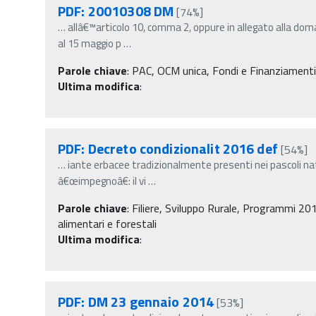
PDF: 20010308 DM
[74%]
…
allâ€™articolo 10, comma 2, oppure in allegato alla dom
al 15 maggio p
…
Parole chiave
:
PAC, OCM unica, Fondi e Finanziamenti, N
Ultima modifica
:
PDF: Decreto condizionalit 2016 def
[54%]
…
iante erbacee tradizionalmente presenti nei pascoli na
â€œimpegnoâ€: il vi
…
Parole chiave
:
Filiere, Sviluppo Rurale, Programmi 201
alimentari e forestali
Ultima modifica
:
PDF: DM 23 gennaio 2014
[53%]