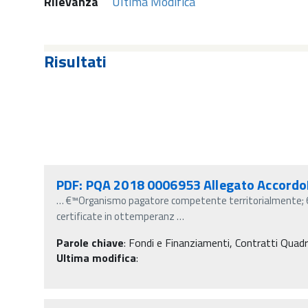
Rilevanza
Ultima Modifica
Risultati
PDF: PQA 2018 0006953 Allegato Accord
…
€™Organismo pagatore competente territorialmente; 6. a 
certificate in ottemperanz
…
Parole chiave
:
Fondi e Finanziamenti, Contratti Quad
Ultima modifica
: