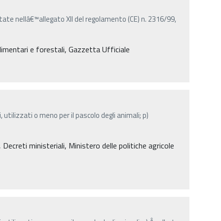
tate nellâ€™allegato XII del regolamento (CE) n. 2316/99,
limentari e forestali, Gazzetta Ufficiale
, utilizzati o meno per il pascolo degli animali; p)
creti ministeriali, Ministero delle politiche agricole