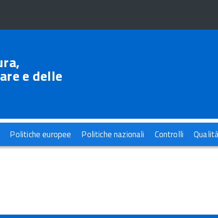
ura,
are e delle
Politiche europee
Politiche nazionali
Controlli
Qualit