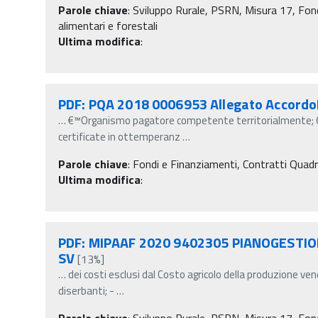
Parole chiave
:
Sviluppo Rurale, PSRN, Misura 17, Fondi
alimentari e forestali
Ultima modifica
:
PDF: PQA 2018 0006953 Allegato Accord
…
€™Organismo pagatore competente territorialmente; 6. a 
certificate in ottemperanz
…
Parole chiave
:
Fondi e Finanziamenti, Contratti Quad
Ultima modifica
:
PDF: MIPAAF 2020 9402305 PIANOGESTION
SV
[13%]
…
dei costi esclusi dal Costo agricolo della produzione v
diserbanti; -
…
Parole chiave
:
Sviluppo Rurale, PSRN, Misura 17, Fondi