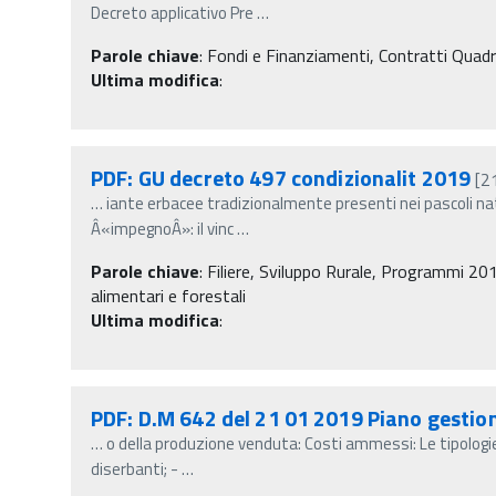
Decreto applicativo Pre
…
Parole chiave
:
Fondi e Finanziamenti, Contratti Quad
Ultima modifica
:
PDF: GU decreto 497 condizionalit 2019
[2
…
iante erbacee tradizionalmente presenti nei pascoli na
Â«impegnoÂ»: il vinc
…
Parole chiave
:
Filiere, Sviluppo Rurale, Programmi 201
alimentari e forestali
Ultima modifica
:
PDF: D.M 642 del 21 01 2019 Piano gestion
…
o della produzione venduta: Costi ammessi: Le tipologi
diserbanti; -
…