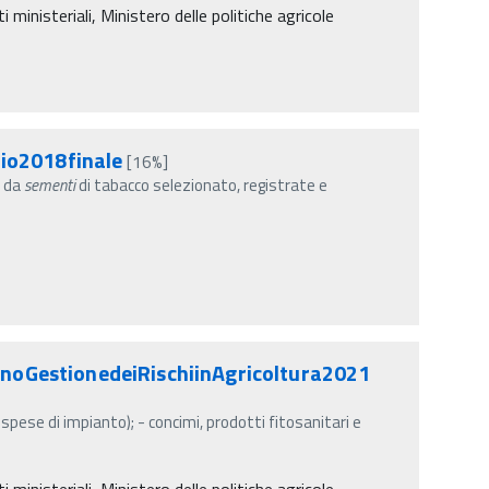
inisteriali, Ministero delle politiche agricole
io2018finale
[16%]
e da
sementi
di tabacco selezionato, registrate e
oGestionedeiRischiinAgricoltura2021
 spese di impianto); - concimi, prodotti fitosanitari e
inisteriali, Ministero delle politiche agricole