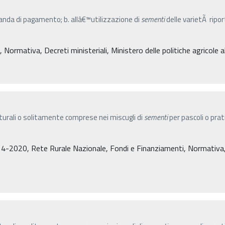
anda di pagamento; b. allâ€™utilizzazione di
sementi
delle varietÃ ripor
ormativa, Decreti ministeriali, Ministero delle politiche agricole a
turali o solitamente comprese nei miscugli di
sementi
per pascoli o prati
4-2020, Rete Rurale Nazionale, Fondi e Finanziamenti, Normativa, De