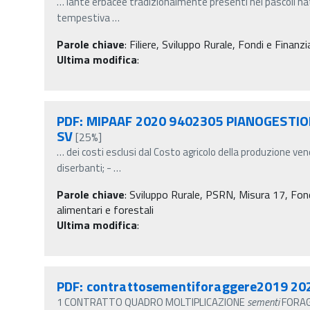
…
iante erbacee tradizionalmente presenti nei pascoli na
tempestiva
…
Parole chiave
:
Filiere, Sviluppo Rurale, Fondi e Finanzi
Ultima modifica
:
PDF: MIPAAF 2020 9402305 PIANOGESTION
SV
[25%]
…
dei costi esclusi dal Costo agricolo della produzione v
diserbanti; -
…
Parole chiave
:
Sviluppo Rurale, PSRN, Misura 17, Fondi
alimentari e forestali
Ultima modifica
:
PDF: contrattosementiforaggere2019 20
1 CONTRATTO QUADRO MOLTIPLICAZIONE
sementi
FORAGGE