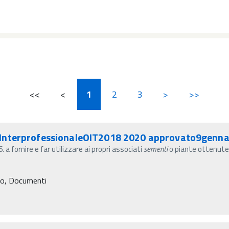
<<
<
1
2
3
>
>>
oInterprofessionaleOIT2018 2020 approvato9genna
fornire e far utilizzare ai propri associati
sementi
o piante ottenut
ro, Documenti