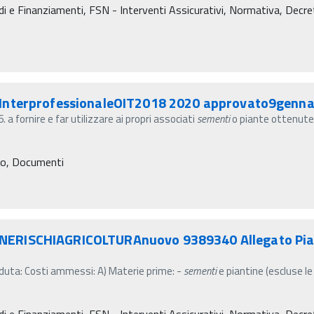
 e Finanziamenti, FSN - Interventi Assicurativi, Normativa, Decreti m
oInterprofessionaleOIT2018 2020 approvato9genna
fornire e far utilizzare ai propri associati
sementi
o piante ottenut
ro, Documenti
ERISCHIAGRICOLTURAnuovo 9389340 Allegato Pian
enduta: Costi ammessi: A) Materie prime: -
sementi
e piantine (escluse le
 e Finanziamenti, FSN - Interventi Assicurativi, Normativa, Decreti m