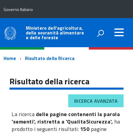
Governo Italiano
Ministero dell'agricoltura,
della sovranità alimentare
e delle foreste
Percorso
Home
Risultato della Ricerca
di
navigazione
Risultato della ricerca
RICERCA AVANZATA
La ricerca
delle pagine contenenti la parola
'sementi', ristretta a 'QualitaSicurezza',
ha
prodotto i seguenti risultati:
150
pagine