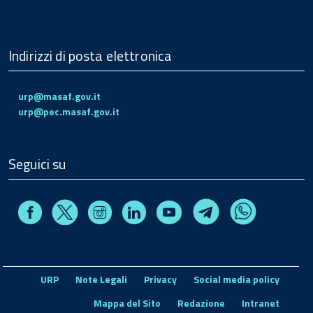
Indirizzi di posta elettronica
urp@masaf.gov.it
urp@pec.masaf.gov.it
Seguici su
Facebook
Instagram
Linkedin
Youtube
X
Telegram
Whatsapp
URP
Note Legali
Privacy
Social media policy
Mappa del Sito
Redazione
Intranet