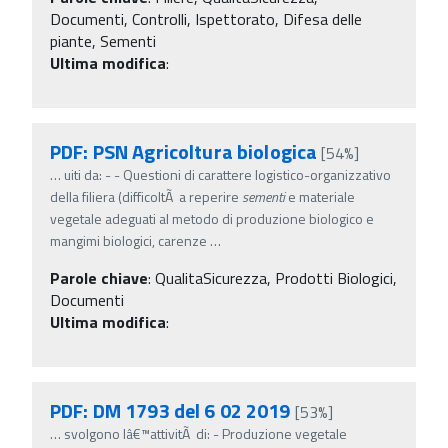
Documenti, Controlli, Ispettorato, Difesa delle
piante, Sementi
Ultima modifica
:
PDF: PSN Agricoltura biologica
[54%]
…
uiti da: - - Questioni di carattere logistico-organizzativo
della filiera (difficoltÃ a reperire
sementi
e materiale
vegetale adeguati al metodo di produzione biologico e
mangimi biologici, carenze
…
Parole chiave
:
QualitaSicurezza, Prodotti Biologici,
Documenti
Ultima modifica
:
PDF: DM 1793 del 6 02 2019
[53%]
…
svolgono lâ€™attivitÃ di: - Produzione vegetale