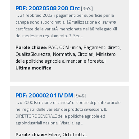
PDF: 20020508 200 Circ
[96%]
…
21 febbraio 2002, i pagamenti per superficie per la
canapa sono subordinati allâ€™utilizzazione di
sementi
certificate delle varietÃ menzionate nellâ€™allegato XII
del medesimo regolamento. 3. Sec
…
Parole chiave
:
PAC, OCM unica, Pagamenti diretti,
QualitaSicurezza, Normativa, Circolari, Ministero
delle politiche agricole alimentari e forestali
Ultima modifica
:
PDF: 20000201 IV DM
[94%]
…
o 2000 Iscrizione di varieta' di specie di piante orticole
nei registri delle varieta' dei prodotti
sementi
eri. IL
DIRETTORE GENERALE delle politiche agricole ed
agroindustriali nazionali Vista la leg
…
Parole chiave
:
Filiere, Ortofrutta,