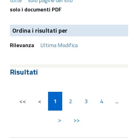
tutte
solo pagine del sito
solo i documenti PDF
Ordina i risultati per
Rilevanza
Ultima Modifica
Risultati
<<
<
1
2
3
4
...
>
>>