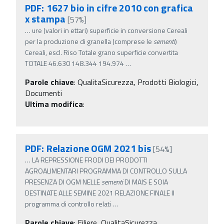
PDF: 1627 bio in cifre 2010 con grafica
x stampa
[57%]
…
ure (valori in ettari) superficie in conversione Cereali
per la produzione di granella (comprese le
sementi
)
Cereali, escl. Riso Totale grano superficie convertita
TOTALE 46.630 148.344 194.974
…
Parole chiave
:
QualitaSicurezza, Prodotti Biologici,
Documenti
Ultima modifica
:
PDF: Relazione OGM 2021 bis
[54%]
…
LA REPRESSIONE FRODI DEI PRODOTTI
AGROALIMENTARI PROGRAMMA DI CONTROLLO SULLA
PRESENZA DI OGM NELLE
sementi
DI MAIS E SOIA
DESTINATE ALLE SEMINE 2021 RELAZIONE FINALE Il
programma di controllo relati
…
Parole chiave
:
Filiere, QualitaSicurezza,