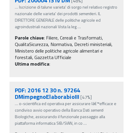
PDF: 20000413 IV DM
[48%]
…
Iscrizione di talune varieta' di sorgo nel relativo registro
nazionale delle varieta' dei prodotti
sementi
eri. IL
DIRETTORE GENERALE delle politiche agricole ed
agroindustriali nazionali Vista la leg
…
Parole chiave
:
Filiere, Cereali e Trasformati,
QualitaSicurezza, Normativa, Decreti ministeriali,
Ministero delle politiche agricole alimentari e
forestali, Gazzetta Ufficiale
Ultima modifica
:
PDF: 2016 12 30 n. 97264
DMimpegnoElaborabioIII
[47%]
…
o-scientifica ed operativa per assicurare lâ€™efficace e
condiviso avvio operativo della Banca Dati
sementi
Biologiche, assicurando il funzionale passaggio alla
piattaforma informatica SIB/SIAN, in co
…