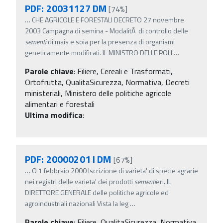
PDF: 20031127 DM
[74%]
…
CHE AGRICOLE E FORESTALI DECRETO 27 novembre
2003 Campagna di semina - ModalitÃ di controllo delle
sementi
di mais e soia per la presenza di organismi
geneticamente modificati. IL MINISTRO DELLE POLI
…
Parole chiave
:
Filiere, Cereali e Trasformati,
Ortofrutta, QualitaSicurezza, Normativa, Decreti
ministeriali, Ministero delle politiche agricole
alimentari e forestali
Ultima modifica
:
PDF: 20000201 I DM
[67%]
…
O 1 febbraio 2000 Iscrizione di varieta' di specie agrarie
nei registri delle varieta' dei prodotti
sementi
eri. IL
DIRETTORE GENERALE delle politiche agricole ed
agroindustriali nazionali Vista la leg
…
Parole chiave
:
Filiere, QualitaSicurezza, Normativa,