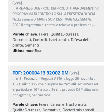
[51%]
…
A REPRESSIONE FRODI DEI PRODOTTI AGROALIMENTARI
PROGRAMMA DI CONTROLLO SULLA PRESENZA DI OGM
NELLE
sementi
DI MAIS E SOIA DESTINATE ALLE SEMINE
2023 Il programma di controllo relativo al prelievo de
…
Parole chiave
:
Filiere, QualitaSicurezza,
Documenti, Controlli, Ispettorato, Difesa delle
piante, Sementi
Ultima modifica
:
PDF: 20000413 32002 DM
[51%]
…
e III - Produzioni Vegetali VISTA la legge 25 novembre
1971, nÂ° 1096, che disciplina lâ€™attivitÃ
sementi
era ed
in particolare lâ€™articolo 24 che prevede lâ€™istituzione
obbligatoria, per ciascuna
…
Parole chiave
:
Filiere, Cereali e Trasformati,
QualitaSicurezza, Normativa, Decreti ministeriali,