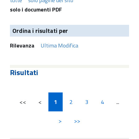
tutte
solo pagine del sito
solo i documenti PDF
Ordina i risultati per
Rilevanza
Ultima Modifica
Risultati
<<
<
1
2
3
4
...
>
>>