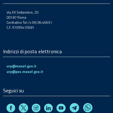
Via XX Settembre, 20
00187 Roma
Centralino Tel. (+39) 06.46651
C.F. 97099470581
Indirizzi di posta elettronica
urp@masaf.gov.it
urp@pec.masaf.gov.it
Seguici su
Facebook
Instagram
Linkedin
Youtube
X
Telegram
Whatsapp