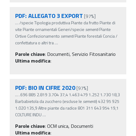
PDF: ALLEGATO 3 EXPORT
[97%]
…
/specie Tipologia produttiva Piante da frutto Piante di
vite Piante ornamentali Generi/specie
sementi
Piante
Ortive Confezionamento
sementi
Piante forestali Concia /
confettatura o altri tra
…
Parole chiave
:
Documenti, Servizio Fitosanitario
Ultima modifica
:
PDF: BIO IN CIFRE 2020
[97%]
…
.696 885 2.819 3.704 37,4 1.463 479 1.252 1.730 18,3
Barbabietola da zucchero (escluse le
sementi
) 432 95 925
1.020 135,9 Altre piante da radice 801 311 643 954 19,1
COLTURE INDU
…
Parole chiave
:
OCM unica, Documenti
Ultima modifica
: