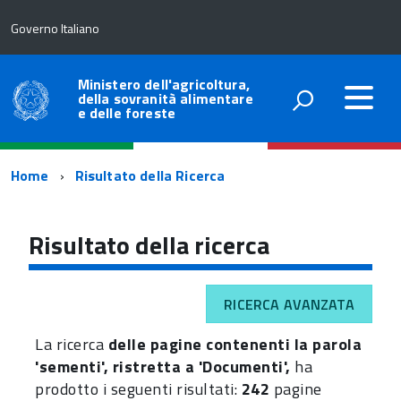
Governo Italiano
Ministero dell'agricoltura,
della sovranità alimentare
e delle foreste
Percorso
Home
Risultato della Ricerca
di
navigazione
Risultato della ricerca
RICERCA AVANZATA
La ricerca
delle pagine contenenti la parola
'sementi', ristretta a 'Documenti',
ha
prodotto i seguenti risultati:
242
pagine