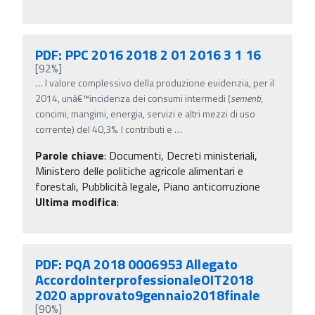
PDF: PPC 2016 2018 2 01 2016 3 1 16
[92%]
…
l valore complessivo della produzione evidenzia, per il
2014, unâ€™incidenza dei consumi intermedi (
sementi
,
concimi, mangimi, energia, servizi e altri mezzi di uso
corrente) del 40,3%. I contributi e
…
Parole chiave
:
Documenti, Decreti ministeriali,
Ministero delle politiche agricole alimentari e
forestali, Pubblicità legale, Piano anticorruzione
Ultima modifica
:
PDF: PQA 2018 0006953 Allegato
AccordoInterprofessionaleOIT2018
2020 approvato9gennaio2018finale
[90%]