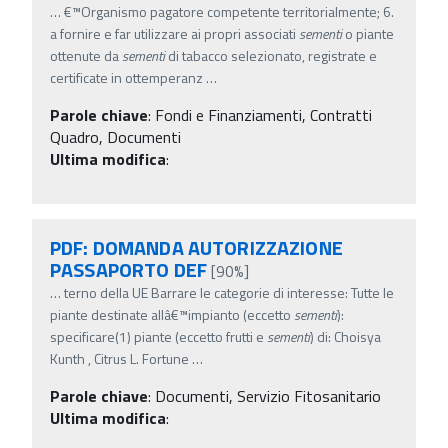
…
€™Organismo pagatore competente territorialmente; 6.
a fornire e far utilizzare ai propri associati
sementi
o piante
ottenute da
sementi
di tabacco selezionato, registrate e
certificate in ottemperanz
…
Parole chiave
:
Fondi e Finanziamenti, Contratti
Quadro, Documenti
Ultima modifica
:
PDF: DOMANDA AUTORIZZAZIONE
PASSAPORTO DEF
[90%]
…
terno della UE Barrare le categorie di interesse: Tutte le
piante destinate allâ€™impianto (eccetto
sementi
):
specificare(1) piante (eccetto frutti e
sementi
) di: Choisya
Kunth , Citrus L. Fortune
…
Parole chiave
:
Documenti, Servizio Fitosanitario
Ultima modifica
: