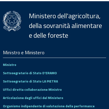
Ministero dell'agricoltura,
della sovranità alimentare
e delle foreste
Menu
Footer
Ministro e Ministero
Ministro
Sottosegretario di Stato D'ERAMO
Sottosegretario di Stato LA PIETRA
Uffici diretta collaborazione Ministro
Articolazione degli uffici del Ministero
Organismo indipendente di valutazione della performance