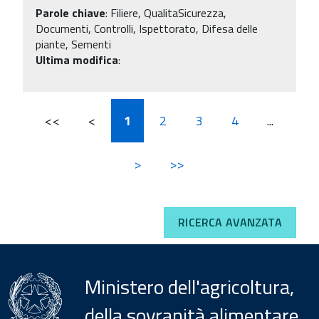
Parole chiave
:
Filiere, QualitaSicurezza,
Documenti, Controlli, Ispettorato, Difesa delle
piante, Sementi
Ultima modifica
:
<<
<
1
2
3
4
...
>
>>
RICERCA AVANZATA
Ministero dell'agricoltura,
della sovranità alimentare