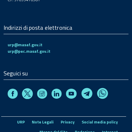
Indirizzi di posta elettronica
urp@masaf.gov.it
urp@pec.masaf.gov.it
Seguici su
Facebook
Instagram
Linkedin
Youtube
X
Telegram
Whatsapp
URP
Note Legali
Privacy
Social media policy
Mappa del Sito
Redazione
Intranet