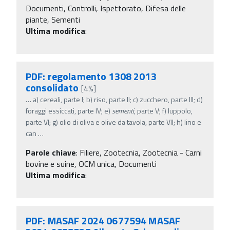
Documenti, Controlli, Ispettorato, Difesa delle
piante, Sementi
Ultima modifica
:
PDF: regolamento 1308 2013
consolidato
[4%]
…
a) cereali, parte I; b) riso, parte II; c) zucchero, parte III; d)
foraggi essiccati, parte IV; e)
sementi
, parte V; f) luppolo,
parte VI; g) olio di oliva e olive da tavola, parte VII; h) lino e
can
…
Parole chiave
:
Filiere, Zootecnia, Zootecnia - Carni
bovine e suine, OCM unica, Documenti
Ultima modifica
:
PDF: MASAF 2024 0677594 MASAF