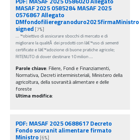
PDF: MASAF 2025 0586020 Allegato
MASAF 2025 0585284 MASAF 2025
0576867 Allegato
DMfondofilieregranoduro2025firmaMinistro
signed
[7%]
…
™obiettivo di assicurare sbocchi di mercato e di
migliorare la qualitÃ dei prodotti con lâ€™uso di
sementi
certificate e lâ€™adozione di buone pratiche agricole;
RITENUTO di dover destinare 10 milion
…
Parole chiave
:
Filiere, Fondi e Finanziamenti,
Normativa, Decreti interministeriali, Ministero della
agricoltura, della sovranità alimentare e delle
foreste
Ultima modifica
:
PDF: MASAF 2025 0688617 Decreto
Fondo sovranit alimentare firmato
Ministro
[6%]