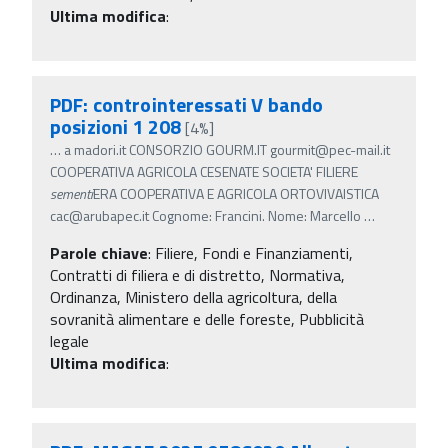
Ultima modifica
:
PDF: controinteressati V bando
posizioni 1 208
[4%]
…
a madori.it CONSORZIO GOURM.IT gourmit@pec-mail.it
COOPERATIVA AGRICOLA CESENATE SOCIETA' FILIERE
sementi
ERA COOPERATIVA E AGRICOLA ORTOVIVAISTICA
cac@arubapec.it Cognome: Francini. Nome: Marcello
…
Parole chiave
:
Filiere, Fondi e Finanziamenti,
Contratti di filiera e di distretto, Normativa,
Ordinanza, Ministero della agricoltura, della
sovranità alimentare e delle foreste, Pubblicità
legale
Ultima modifica
: