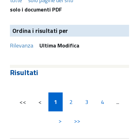
tutte
solo pagine del sito
solo i documenti PDF
Ordina i risultati per
Rilevanza
Ultima Modifica
Risultati
<<
<
1
2
3
4
...
>
>>