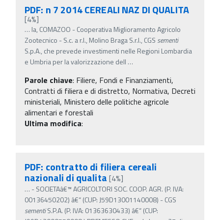
PDF: n 7 2014 CEREALI NAZ DI QUALITA
[4%]
…
la, COMAZOO - Cooperativa Miglioramento Agricolo
Zootecnico - S.c. a r.l., Molino Braga S.r.l., CGS
sementi
S.p.A., che prevede investimenti nelle Regioni Lombardia
e Umbria per la valorizzazione dell
…
Parole chiave
:
Filiere, Fondi e Finanziamenti,
Contratti di filiera e di distretto, Normativa, Decreti
ministeriali, Ministero delle politiche agricole
alimentari e forestali
Ultima modifica
:
PDF: contratto di filiera cereali
nazionali di qualita
[4%]
…
- SOCIETAâ€™ AGRICOLTORI SOC. COOP. AGR. (P. IVA:
00136450202) â€“ (CUP: J59D13001140008) - CGS
sementi
S.P.A. (P. IVA: 01363630433) â€“ (CUP: