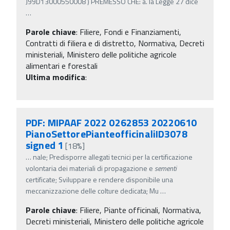
J99D13000550008 ) PREMESSO CHE: a. la Legge 27 dice
…
Parole chiave
:
Filiere, Fondi e Finanziamenti,
Contratti di filiera e di distretto, Normativa, Decreti
ministeriali, Ministero delle politiche agricole
alimentari e forestali
Ultima modifica
:
PDF: MIPAAF 2022 0262853 20220610
PianoSettorePianteofficinaliID3078
signed 1
[18%]
…
nale; Predisporre allegati tecnici per la certificazione
volontaria dei materiali di propagazione e
sementi
certificate; Sviluppare e rendere disponibile una
meccanizzazione delle colture dedicata; Mu
…
Parole chiave
:
Filiere, Piante officinali, Normativa,
Decreti ministeriali, Ministero delle politiche agricole