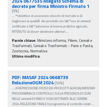
2024 0677535 Allegato Schema di
decreto per firma Ministro Firmato 1
[9%]
…
™obiettivo di assicurare sbocchi di mercato e di
migliorare la qualitÃ dei prodotti con lâ€™uso di
sementi
certificate e lâ€™adozione di buone pratiche agricole;
RITENUTO di dover destinare ulteriori
…
Parole chiave
:
Ministero informa, Filiere, Cereali e
Trasformati, Cereali e Trasformati - Pane e Pasta,
Zootecnia, Normativa
Ultima modifica
:
PDF: MASAF 2024 0668739
RelazioneOGM 2024
[50%]
…
A REPRESSIONE FRODI DEI PRODOTTI AGROALIMENTARI
PROGRAMMA DI CONTROLLO SULLA PRESENZA DI OGM
NELLE
sementi
DI MAIS E SOIA DESTINATE ALLE SEMINE
2024 RELAZIONE FINALE Il programma di controllo relati
…