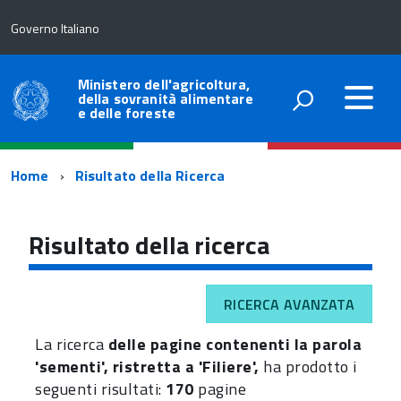
Governo Italiano
Ministero dell'agricoltura,
della sovranità alimentare
e delle foreste
Percorso
Home
Risultato della Ricerca
di
navigazione
Risultato della ricerca
RICERCA AVANZATA
La ricerca
delle pagine contenenti la parola
'sementi', ristretta a 'Filiere',
ha prodotto i
seguenti risultati:
170
pagine