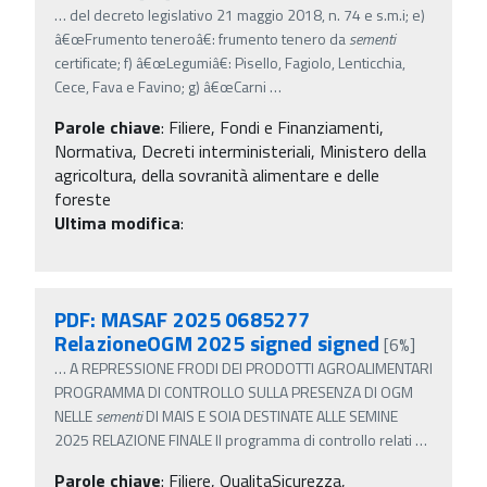
…
del decreto legislativo 21 maggio 2018, n. 74 e s.m.i; e)
â€œFrumento teneroâ€: frumento tenero da
sementi
certificate; f) â€œLegumiâ€: Pisello, Fagiolo, Lenticchia,
Cece, Fava e Favino; g) â€œCarni
…
Parole chiave
:
Filiere, Fondi e Finanziamenti,
Normativa, Decreti interministeriali, Ministero della
agricoltura, della sovranità alimentare e delle
foreste
Ultima modifica
:
PDF: MASAF 2025 0685277
RelazioneOGM 2025 signed signed
[6%]
…
A REPRESSIONE FRODI DEI PRODOTTI AGROALIMENTARI
PROGRAMMA DI CONTROLLO SULLA PRESENZA DI OGM
NELLE
sementi
DI MAIS E SOIA DESTINATE ALLE SEMINE
2025 RELAZIONE FINALE Il programma di controllo relati
…
Parole chiave
:
Filiere, QualitaSicurezza,