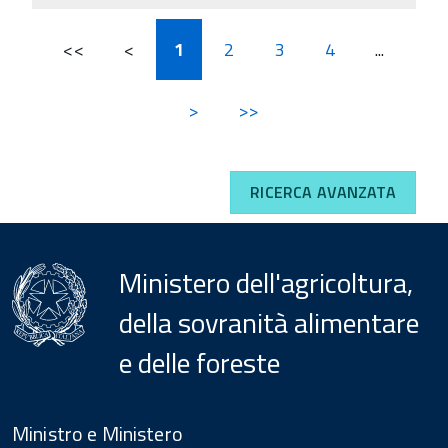
<<
<
1
2
3
4
...
>
>>
RICERCA AVANZATA
Ministero dell'agricoltura,
della sovranità alimentare
e delle foreste
Menu
Footer
Ministro e Ministero