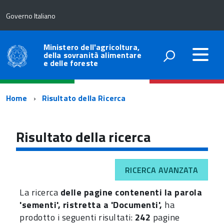
Governo Italiano
Ministero dell'agricoltura,
della sovranità alimentare
e delle foreste
Percorso
Home
Risultato della Ricerca
di
navigazione
Risultato della ricerca
RICERCA AVANZATA
La ricerca
delle pagine contenenti la parola
'sementi', ristretta a 'Documenti',
ha
prodotto i seguenti risultati:
242
pagine