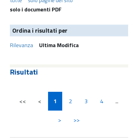
tutte
solo pagine del sito
solo i documenti PDF
Ordina i risultati per
Rilevanza
Ultima Modifica
Risultati
<<
<
1
2
3
4
...
>
>>