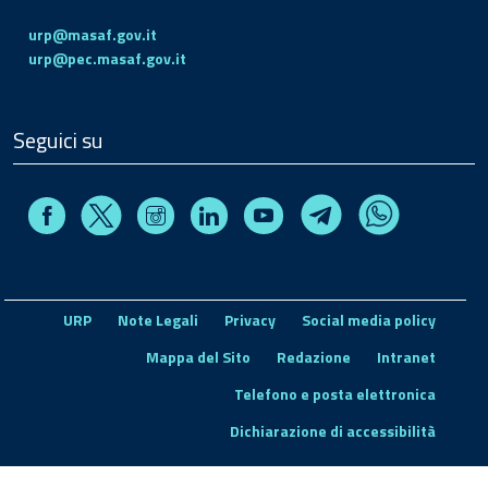
urp@masaf.gov.it
urp@pec.masaf.gov.it
Seguici su
Facebook
Instagram
Linkedin
Youtube
X
Telegram
Whatsapp
URP
Note Legali
Privacy
Social media policy
Mappa del Sito
Redazione
Intranet
Telefono e posta elettronica
Dichiarazione di accessibilità