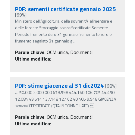
PDF: sementi certificate gennaio 2025
[69%]
Ministero dell'Agricoltura, della sovranitÃ alimentare e
delle foreste Stoccaggio
sementi
certificate Semente
Periodo frumento duro 31 gennaio frumento tenero e
frumento segalato 31 gennaio g
…
Parole chiave
:
OCM unica, Documenti
Ultima modifica
:
PDF: stime giacenze al 31 dic2024
[68%]
…
50.000 2.000.000 678.598 444.160 106.705 44.450
12.084 49.514 137.148 12.162 40.405 9.948 GIACENZA
sementi
CERTIFICATE (QTA IN TONNELLATE)
Parole chiave
:
OCM unica, Documenti
Ultima modifica
: