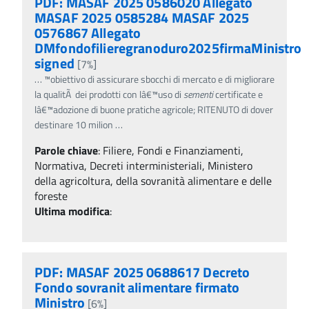
PDF: MASAF 2025 0586020 Allegato
MASAF 2025 0585284 MASAF 2025
0576867 Allegato
DMfondofilieregranoduro2025firmaMinistro
signed
[7%]
…
™obiettivo di assicurare sbocchi di mercato e di migliorare
la qualitÃ dei prodotti con lâ€™uso di
sementi
certificate e
lâ€™adozione di buone pratiche agricole; RITENUTO di dover
destinare 10 milion
…
Parole chiave
:
Filiere, Fondi e Finanziamenti,
Normativa, Decreti interministeriali, Ministero
della agricoltura, della sovranità alimentare e delle
foreste
Ultima modifica
:
PDF: MASAF 2025 0688617 Decreto
Fondo sovranit alimentare firmato
Ministro
[6%]