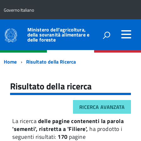
Governo Italiano
Ministero dell'agricoltura,
della sovranità alimentare e
delle foreste
Percorso
Home
Risultato della Ricerca
di
navigazione
Risultato della ricerca
RICERCA AVANZATA
La ricerca
delle pagine contenenti la parola
'sementi', ristretta a 'Filiere',
ha prodotto i
seguenti risultati:
170
pagine