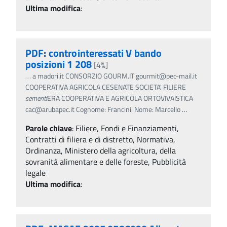
Ultima modifica
:
PDF: controinteressati V bando
posizioni 1 208
[4%]
…
a madori.it CONSORZIO GOURM.IT gourmit@pec-mail.it
COOPERATIVA AGRICOLA CESENATE SOCIETA' FILIERE
sementi
ERA COOPERATIVA E AGRICOLA ORTOVIVAISTICA
cac@arubapec.it Cognome: Francini. Nome: Marcello
…
Parole chiave
:
Filiere, Fondi e Finanziamenti,
Contratti di filiera e di distretto, Normativa,
Ordinanza, Ministero della agricoltura, della
sovranità alimentare e delle foreste, Pubblicità
legale
Ultima modifica
: