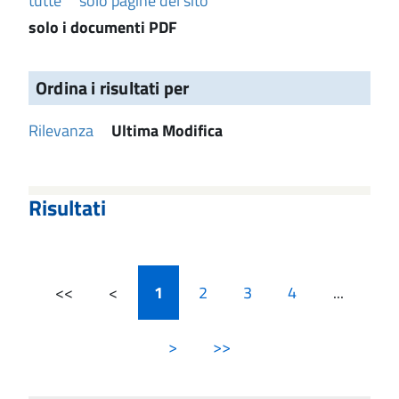
tutte
solo pagine del sito
solo i documenti PDF
Ordina i risultati per
Rilevanza
Ultima Modifica
Risultati
<<
<
1
2
3
4
...
>
>>