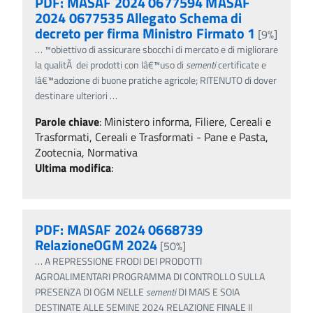
PDF: MASAF 2024 0677594 MASAF
2024 0677535 Allegato Schema di
decreto per firma Ministro Firmato 1
[9%]
…
™obiettivo di assicurare sbocchi di mercato e di migliorare
la qualitÃ dei prodotti con lâ€™uso di
sementi
certificate e
lâ€™adozione di buone pratiche agricole; RITENUTO di dover
destinare ulteriori
…
Parole chiave
:
Ministero informa, Filiere, Cereali e
Trasformati, Cereali e Trasformati - Pane e Pasta,
Zootecnia, Normativa
Ultima modifica
:
PDF: MASAF 2024 0668739
RelazioneOGM 2024
[50%]
…
A REPRESSIONE FRODI DEI PRODOTTI
AGROALIMENTARI PROGRAMMA DI CONTROLLO SULLA
PRESENZA DI OGM NELLE
sementi
DI MAIS E SOIA
DESTINATE ALLE SEMINE 2024 RELAZIONE FINALE Il