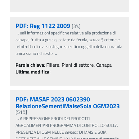
PDF: Reg 1122 2009
[3%]
…
uali informazioni specifiche relative alla produzione di
canapa, frutta a guscio, patate da fecola,
sementi
, cotone e
ortofrutticoli e al sostegno specifico oggetto della domanda
unica siano richieste
…
Parole chiave
:
Filiere, Piani di settore, Canapa
Ultima modifica
:
PDF: MASAF 2023 0602390
RelazioneSementiMaiseSoia OGM2023
[51%]
…
A REPRESSIONE FRODI DEI PRODOTTI
AGROALIMENTARI PROGRAMMA DI CONTROLLO SULLA
PRESENZA DI OGM NELLE
sementi
DI MAIS E SOIA
DESTINATE ALLE SEMINE 2023 Il programma di controllo