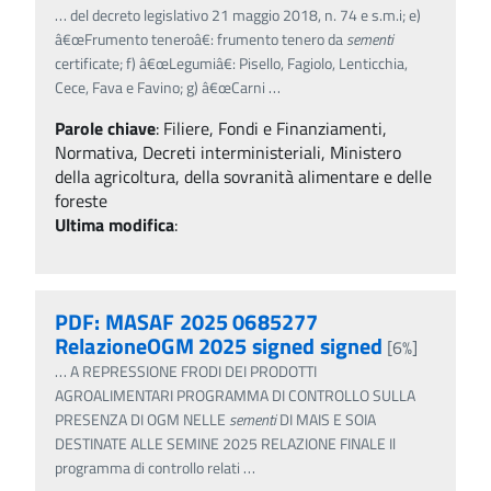
…
del decreto legislativo 21 maggio 2018, n. 74 e s.m.i; e)
â€œFrumento teneroâ€: frumento tenero da
sementi
certificate; f) â€œLegumiâ€: Pisello, Fagiolo, Lenticchia,
Cece, Fava e Favino; g) â€œCarni
…
Parole chiave
:
Filiere, Fondi e Finanziamenti,
Normativa, Decreti interministeriali, Ministero
della agricoltura, della sovranità alimentare e delle
foreste
Ultima modifica
:
PDF: MASAF 2025 0685277
RelazioneOGM 2025 signed signed
[6%]
…
A REPRESSIONE FRODI DEI PRODOTTI
AGROALIMENTARI PROGRAMMA DI CONTROLLO SULLA
PRESENZA DI OGM NELLE
sementi
DI MAIS E SOIA
DESTINATE ALLE SEMINE 2025 RELAZIONE FINALE Il
programma di controllo relati
…