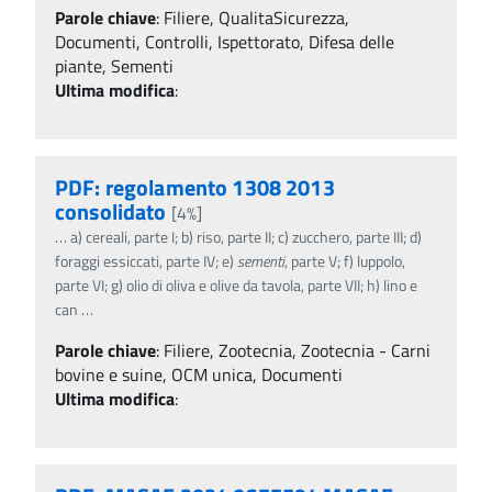
Parole chiave
:
Filiere, QualitaSicurezza,
Documenti, Controlli, Ispettorato, Difesa delle
piante, Sementi
Ultima modifica
:
PDF: regolamento 1308 2013
consolidato
[4%]
…
a) cereali, parte I; b) riso, parte II; c) zucchero, parte III; d)
foraggi essiccati, parte IV; e)
sementi
, parte V; f) luppolo,
parte VI; g) olio di oliva e olive da tavola, parte VII; h) lino e
can
…
Parole chiave
:
Filiere, Zootecnia, Zootecnia - Carni
bovine e suine, OCM unica, Documenti
Ultima modifica
: