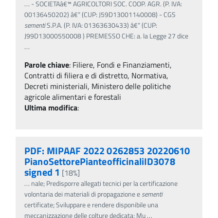
…
- SOCIETAâ€™ AGRICOLTORI SOC. COOP. AGR. (P. IVA:
00136450202) â€“ (CUP: J59D13001140008) - CGS
sementi
S.P.A. (P. IVA: 01363630433) â€“ (CUP:
J99D13000550008 ) PREMESSO CHE: a. la Legge 27 dice
…
Parole chiave
:
Filiere, Fondi e Finanziamenti,
Contratti di filiera e di distretto, Normativa,
Decreti ministeriali, Ministero delle politiche
agricole alimentari e forestali
Ultima modifica
:
PDF: MIPAAF 2022 0262853 20220610
PianoSettorePianteofficinaliID3078
signed 1
[18%]
…
nale; Predisporre allegati tecnici per la certificazione
volontaria dei materiali di propagazione e
sementi
certificate; Sviluppare e rendere disponibile una
meccanizzazione delle colture dedicata; Mu
…