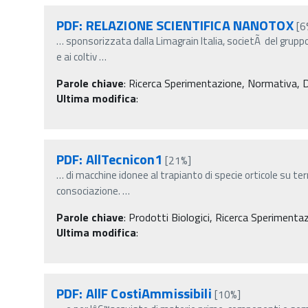
PDF: RELAZIONE SCIENTIFICA NANOTOX
[6
…
sponsorizzata dalla Limagrain Italia, societÃ del grupp
e ai coltiv
…
Parole chiave
:
Ricerca Sperimentazione, Normativa, Decr
Ultima modifica
:
PDF: AllTecnicon1
[21%]
…
di macchine idonee al trapianto di specie orticole su ter
consociazione.
…
Parole chiave
:
Prodotti Biologici, Ricerca Sperimenta
Ultima modifica
:
PDF: AllF CostiAmmissibili
[10%]