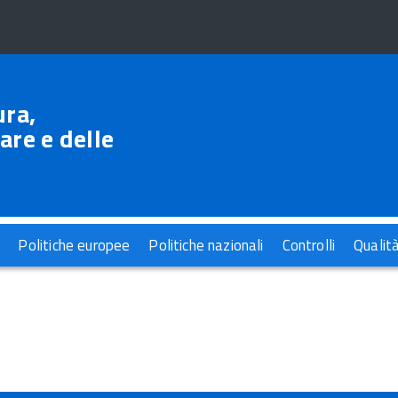
ura,
are e delle
Politiche europee
Politiche nazionali
Controlli
Qualit