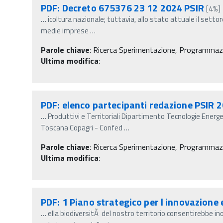
PDF: Decreto 675376 23 12 2024 PSIR
[4%]
…
icoltura nazionale; tuttavia, allo stato attuale il sett
medie imprese
…
Parole chiave
:
Ricerca Sperimentazione, Programmazio
Ultima modifica
:
PDF: elenco partecipanti redazione PSIR 
…
Produttivi e Territoriali Dipartimento Tecnologie Ener
Toscana Copagri - Confed
…
Parole chiave
:
Ricerca Sperimentazione, Programmazio
Ultima modifica
:
PDF: 1 Piano strategico per l innovazione 
…
ella biodiversitÃ del nostro territorio consentirebbe ino