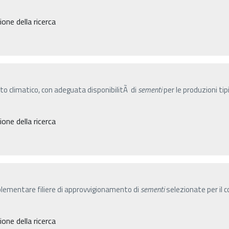
ne della ricerca
to climatico, con adeguata disponibilitÃ di
sementi
per le produzioni tipi
ne della ricerca
plementare filiere di approvvigionamento di
sementi
selezionate per il 
ne della ricerca