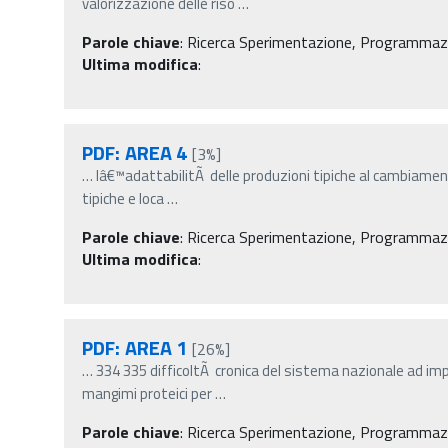
valorizzazione delle riso
…
Parole chiave
:
Ricerca Sperimentazione, Programmazio
Ultima modifica
:
PDF: AREA 4
[3%]
…
lâ€™adattabilitÃ delle produzioni tipiche al cambiamen
tipiche e loca
…
Parole chiave
:
Ricerca Sperimentazione, Programmazio
Ultima modifica
:
PDF: AREA 1
[26%]
…
334 335 difficoltÃ cronica del sistema nazionale ad im
mangimi proteici per
…
Parole chiave
:
Ricerca Sperimentazione, Programmazio