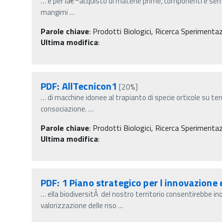
…
e per lâ€™acquisto di materie prime, componenti e semil
mangimi
…
Parole chiave
:
Prodotti Biologici, Ricerca Sperimenta
Ultima modifica
:
PDF: AllTecnicon1
[20%]
…
di macchine idonee al trapianto di specie orticole su ter
consociazione.
…
Parole chiave
:
Prodotti Biologici, Ricerca Sperimenta
Ultima modifica
:
PDF: 1 Piano strategico per l innovazione 
…
ella biodiversitÃ del nostro territorio consentirebbe ino
valorizzazione delle riso
…