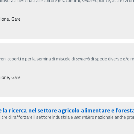
avorati destinati alle colture (es. concimi,
sementi
, piante, attrezzi di 
zione, Gare
reni coperti o per la semina di miscele di
sementi
di specie diverse e/o ma
zione, Gare
e la ricerca nel settore agricolo alimentare e fores
ltre di rafforzare il settore industriale
sementi
ero nazionale anche pro