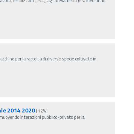
lavoro, fertilizzanti, ecc.), agli allevamenti (es. medicinali,
cchine per la raccolta di diverse specie coltivate in
tale 2014 2020
[12%]
muovendo interazioni pubblico-privato per la