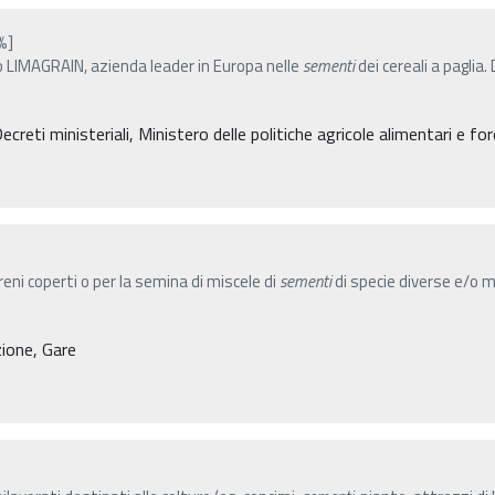
%]
o LIMAGRAIN, azienda leader in Europa nelle
sementi
dei cereali a paglia.
eti ministeriali, Ministero delle politiche agricole alimentari e for
reni coperti o per la semina di miscele di
sementi
di specie diverse e/o ma
zione, Gare