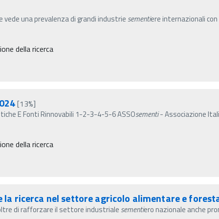
ore vede una prevalenza di grandi industrie
sementi
ere internazionali con
ne della ricerca
2024
[13%]
getiche E Fonti Rinnovabili 1-2-3-4-5-6 ASSO
sementi
- Associazione Ita
ne della ricerca
e la ricerca nel settore agricolo alimentare e fores
ltre di rafforzare il settore industriale
sementi
ero nazionale anche pro