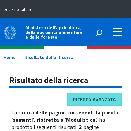
Governo Italiano
Ministero dell'agricoltura,
della sovranità alimentare
e delle foreste
Percorso
Home
Risultato della Ricerca
di
navigazione
Risultato della ricerca
RICERCA AVANZATA
La ricerca
delle pagine contenenti la parola
'sementi', ristretta a 'Modulistica',
ha
prodotto i seguenti risultati:
2
pagine