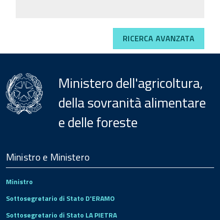
RICERCA AVANZATA
Ministero dell'agricoltura,
della sovranità alimentare
e delle foreste
Menu
Footer
Ministro e Ministero
Ministro
Sottosegretario di Stato D'ERAMO
Sottosegretario di Stato LA PIETRA