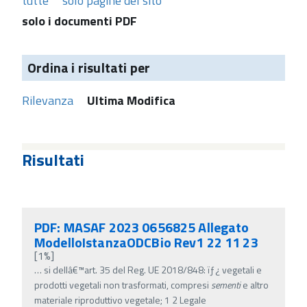
tutte
solo pagine del sito
solo i documenti PDF
Ordina i risultati per
Rilevanza
Ultima Modifica
Risultati
PDF: MASAF 2023 0656825 Allegato
ModelloIstanzaODCBio Rev1 22 11 23
[1%]
…
si dellâ€™art. 35 del Reg. UE 2018/848: ïƒ¿ vegetali e
prodotti vegetali non trasformati, compresi
sementi
e altro
materiale riproduttivo vegetale; 1 2 Legale