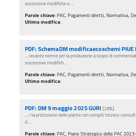
successive modifiche e
…
Parole chiave
:
PAC, Pagamenti diretti, Normativa, Decre
Ultima modifica
:
PDF: SchemaDM modificaecoschemi PIUE
…
recante norme per la produzione a scopo di commercial
successive modifich
…
Parole chiave
:
PAC, Pagamenti diretti, Normativa, Decre
Ultima modifica
:
PDF: DM 9 maggio 2025 GURI
[28%]
…
r la protezione delle piante con compiti tecnico-consultiv
d
…
Parole chiave
:
PAC, Piano Strategico della PAC 2023-20