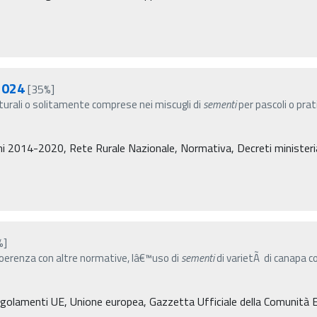
2024
[35%]
turali o solitamente comprese nei miscugli di
sementi
per pascoli o prati
i 2014-2020, Rete Rurale Nazionale, Normativa, Decreti ministeriali,
%]
a coerenza con altre normative, lâ€™uso di
sementi
di varietÃ di canapa c
golamenti UE, Unione europea, Gazzetta Ufficiale della Comunità 