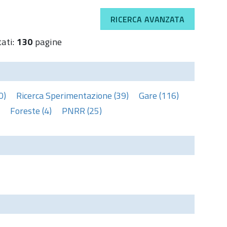
RICERCA AVANZATA
tati:
130
pagine
0)
Ricerca Sperimentazione (39)
Gare (116)
Foreste (4)
PNRR (25)