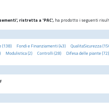
sementi', ristretta a 'PAC',
ha prodotto i seguenti risul
e (138)
Fondi e Finanziamenti (43)
QualitaSicurezza (15
)
Modulistica (2)
Controlli (28)
Difesa delle piante (72)
F