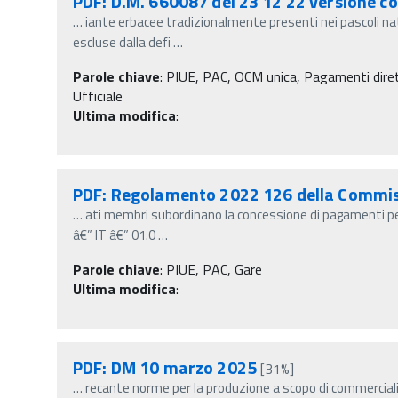
PDF: D.M. 660087 del 23 12 22 versione c
…
iante erbacee tradizionalmente presenti nei pascoli na
escluse dalla defi
…
Parole chiave
:
PIUE, PAC, OCM unica, Pagamenti diretti
Ufficiale
Ultima modifica
:
PDF: Regolamento 2022 126 della Commi
…
ati membri subordinano la concessione di pagamenti per 
â€” IT â€” 01.0
…
Parole chiave
:
PIUE, PAC, Gare
Ultima modifica
:
PDF: DM 10 marzo 2025
[31%]
…
recante norme per la produzione a scopo di commercial