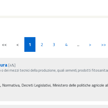
<<
<
1
2
3
4
...
>
>>
tura
[4%]
o dei mezzi tecnici della produzione, quali
sementi
, prodotti fitosanita
Normativa, Decreti Legislativi, Ministero delle politiche agricole a