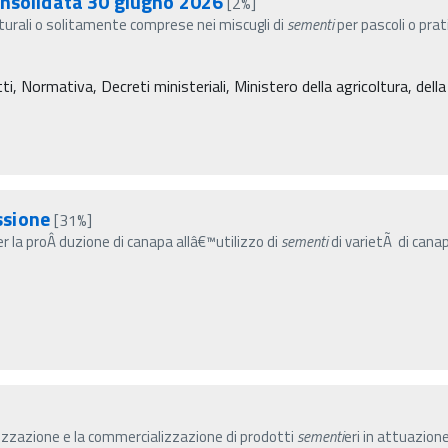
onsolidata 30 giugno 2026
[2%]
turali o solitamente comprese nei miscugli di
sementi
per pascoli o prati
, Normativa, Decreti ministeriali, Ministero della agricoltura, dell
ssione
[31%]
la proÂ­ duzione di canapa allâ€™utilizzo di
sementi
di varietÃ di cana
izzazione e la commercializzazione di prodotti
sementi
eri in attuazione