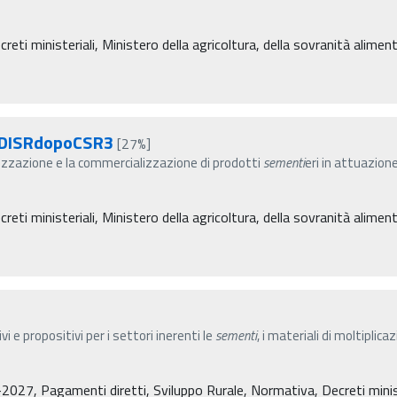
ti ministeriali, Ministero della agricoltura, della sovranità alimen
 DISRdopoCSR3
[27%]
izzazione e la commercializzazione di prodotti
sementi
eri in attuazion
ti ministeriali, Ministero della agricoltura, della sovranità alimen
i e propositivi per i settori inerenti le
sementi
, i materiali di moltiplica
27, Pagamenti diretti, Sviluppo Rurale, Normativa, Decreti minister