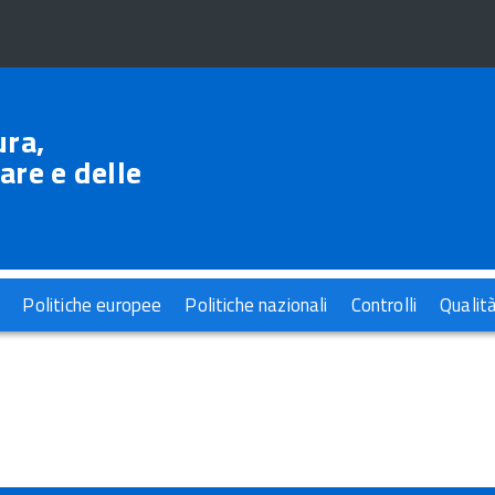
ura,
are e delle
Politiche europee
Politiche nazionali
Controlli
Qualit