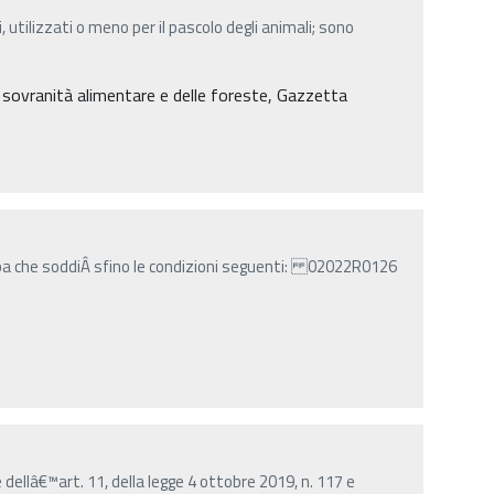
, utilizzati o meno per il pascolo degli animali; sono
a sovranità alimentare e delle foreste, Gazzetta
pa che soddiÂ­ sfino le condizioni seguenti: 02022R0126
 dellâ€™art. 11, della legge 4 ottobre 2019, n. 117 e