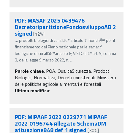
PDF: MASAF 2025 0439476
DecretoripartizioneFondosviluppoAB 2
signed
[12%]
…
prodotti biologici di cui allâ€™articolo 7, nonchÃ© per il
finanziamento del Piano nazionale per le
sementi
biologiche di cui allâ€™articolo 8; VISTO lâ€™art. 9, comma
3, della legge 9 marzo 2022, n.
…
Parole chiave
:
PQA, QualitaSicurezza, Prodotti
Biologici, Normativa, Decreti ministeriali, Ministero
delle politiche agricole alimentari e forestali
Ultima modifica
:
PDF: MIPAAF 2022 0229771 MIPAAF
2022 0196744 Allegato SchemaDM
attuazione848 def 1 signed
[30%]