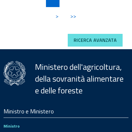
>
>>
RICERCA AVANZATA
Ministero dell'agricoltura,
della sovranità alimentare
e delle foreste
Menu
Footer
Ministro e Ministero
Ministro