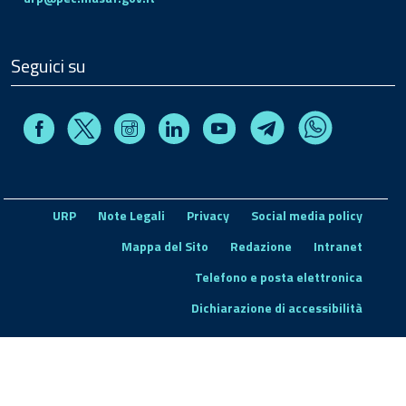
Seguici su
Facebook
Instagram
Linkedin
Youtube
X
Telegram
Whatsapp
URP
Note Legali
Privacy
Social media policy
Mappa del Sito
Redazione
Intranet
Telefono e posta elettronica
Dichiarazione di accessibilità