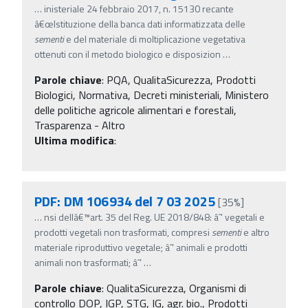
…
inisteriale 24 febbraio 2017, n. 15130 recante
â€œIstituzione della banca dati informatizzata delle
sementi
e del materiale di moltiplicazione vegetativa
ottenuti con il metodo biologico e disposizion
…
Parole chiave
:
PQA, QualitaSicurezza, Prodotti
Biologici, Normativa, Decreti ministeriali, Ministero
delle politiche agricole alimentari e forestali,
Trasparenza - Altro
Ultima modifica
:
PDF: DM 106934 del 7 03 2025
[35%]
…
nsi dellâ€™art. 35 del Reg. UE 2018/848: âˆ’ vegetali e
prodotti vegetali non trasformati, compresi
sementi
e altro
materiale riproduttivo vegetale; âˆ’ animali e prodotti
animali non trasformati; âˆ’
…
Parole chiave
:
QualitaSicurezza, Organismi di
controllo DOP, IGP, STG, IG, agr. bio., Prodotti