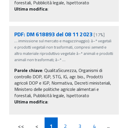
forestali, Pubblicità legale, Ispettorato
Ultima modifica
:
PDF: DM 618893 del 08 11 2023
[17%]
…
immissione sul mercato e magazzinaggio): â–ª vegetali
e prodotti vegetali non trasformati, compresi
sementi
e
altro materiale riproduttivo vegetale â–ª animali e prodotti
animali non trasformati; â–ª
…
Parole chiave
:
QualitaSicurezza, Organismi di
controllo DOP, IGP, STG, IG, agr. bio., Prodotti
agricoli DOP e IGP, Normativa, Decreti ministeriali,
Ministero delle politiche agricole alimentari e
forestali, Pubblicità legale, Ispettorato
Ultima modifica
:
<<
<
1
2
3
4
...