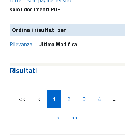
tutte
solo pagine del sito
solo i documenti PDF
Ordina i risultati per
Rilevanza
Ultima Modifica
Risultati
<<
<
1
2
3
4
...
>
>>