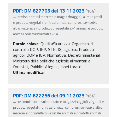
PDF: DM 627705 del 13 11 2023
[16%]
…
immissione sul mercato e magazzinaggio): â–ª vegetali
e prodotti vegetali non trasformati, compresi
sementi
e
altro materiale riproduttivo vegetale â–ª animali e prodotti
animali non trasformati â–ª a
…
Parole chiave
:
QualitaSicurezza, Organismi di
controllo DOP, IGP, STG, IG, agr. bio., Prodotti
agricoli DOP e IGP, Normativa, Decreti ministeriali,
Ministero delle politiche agricole alimentari e
forestali, Pubblicità legale, Ispettorato
Ultima modifica
:
PDF: DM 622256 del 09 11 2023
[16%]
…
ne, immissione sul mercato e magazzinaggio): vegetali e
prodotti vegetali non trasformati, compresi
sementi
e altro
materiale riproduttivo vegetale animali e prodotti animali