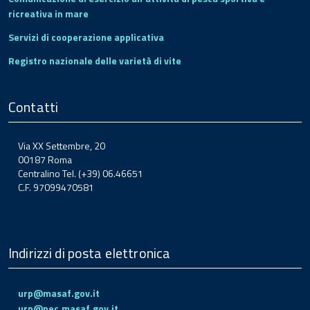
ricreativa in mare
Servizi di cooperazione applicativa
Registro nazionale delle varietà di vite
Contatti
Via XX Settembre, 20
00187 Roma
Centralino Tel. (+39) 06.46651
C.F. 97099470581
Indirizzi di posta elettronica
urp@masaf.gov.it
urp@pec.masaf.gov.it