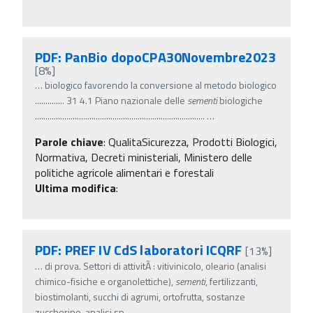
PDF: PanBio dopoCPA30Novembre2023
[8%]
…
biologico favorendo la conversione al metodo biologico
.............. 31 4.1 Piano nazionale delle
sementi
biologiche
.................................................................................
…
Parole chiave
:
QualitaSicurezza, Prodotti Biologici,
Normativa, Decreti ministeriali, Ministero delle
politiche agricole alimentari e forestali
Ultima modifica
:
PDF: PREF IV CdS laboratori ICQRF
[13%]
…
di prova. Settori di attivitÃ : vitivinicolo, oleario (analisi
chimico-fisiche e organolettiche),
sementi
, fertilizzanti,
biostimolanti, succhi di agrumi, ortofrutta, sostanze
zuccherine, analisi sp
…