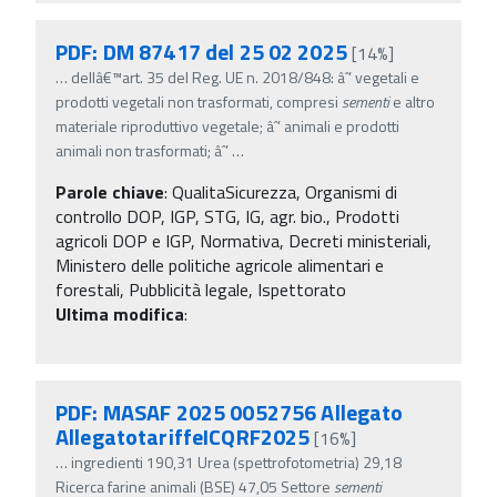
PDF: DM 87417 del 25 02 2025
[14%]
…
dellâ€™art. 35 del Reg. UE n. 2018/848: âˆ’ vegetali e
prodotti vegetali non trasformati, compresi
sementi
e altro
materiale riproduttivo vegetale; âˆ’ animali e prodotti
animali non trasformati; âˆ’
…
Parole chiave
:
QualitaSicurezza, Organismi di
controllo DOP, IGP, STG, IG, agr. bio., Prodotti
agricoli DOP e IGP, Normativa, Decreti ministeriali,
Ministero delle politiche agricole alimentari e
forestali, Pubblicità legale, Ispettorato
Ultima modifica
:
PDF: MASAF 2025 0052756 Allegato
AllegatotariffeICQRF2025
[16%]
…
ingredienti 190,31 Urea (spettrofotometria) 29,18
Ricerca farine animali (BSE) 47,05 Settore
sementi