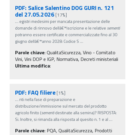
PDF: Salice Salentino DOG GURI n. 121
del 27.05.2026
[17%]
…
egistri medesimi per mancata presentazione delle
domande di rinnovo dellâ€™iscrizione e le relative
sementi
potranno essere certificate e commercializzate fino al 30
giugno dellâ€™anno 2028: Codice S
…
Parole chiave
:
QualitaSicurezza, Vino - Comitato
Vini, Vini DOP e IGP, Normativa, Decreti ministeriali
Ultima modifica
:
PDF: FAQ filiere
[1%]
…
nti nella fase di preparazione e
distribuzione/immissione sul mercato del prodotto
agricolo finito (
sementi
destinate alla semina)? RISPOSTA:
Si. Inoltre, si rimanda alla risposta al quesito n. 1 e al
…
Parole chiave
:
PQA, QualitaSicurezza, Prodotti