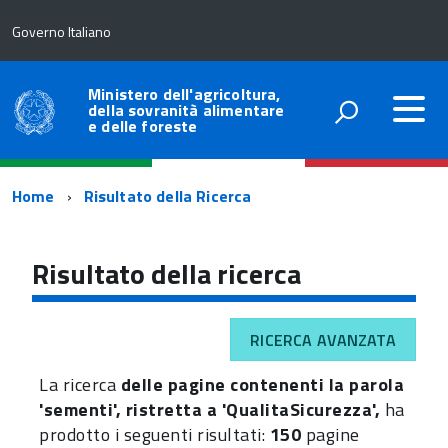
Governo Italiano
Ministero dell'agricoltura,
della sovranità alimentare
e delle foreste
Percorso
Home
Risultato della Ricerca
di
navigazione
Risultato della ricerca
RICERCA AVANZATA
La ricerca
delle pagine contenenti la parola
'sementi', ristretta a 'QualitaSicurezza',
ha
prodotto i seguenti risultati:
150
pagine