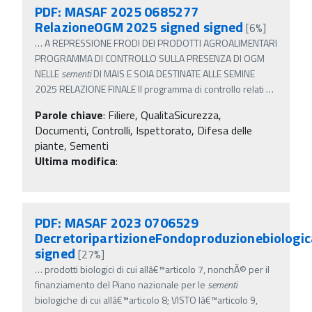
PDF: MASAF 2025 0685277
RelazioneOGM 2025 signed signed
[6%]
…
A REPRESSIONE FRODI DEI PRODOTTI AGROALIMENTARI
PROGRAMMA DI CONTROLLO SULLA PRESENZA DI OGM
NELLE
sementi
DI MAIS E SOIA DESTINATE ALLE SEMINE
2025 RELAZIONE FINALE Il programma di controllo relati
…
Parole chiave
:
Filiere, QualitaSicurezza,
Documenti, Controlli, Ispettorato, Difesa delle
piante, Sementi
Ultima modifica
:
PDF: MASAF 2023 0706529
DecretoripartizioneFondoproduzionebiologic
signed
[27%]
…
prodotti biologici di cui allâ€™articolo 7, nonchÃ© per il
finanziamento del Piano nazionale per le
sementi
biologiche di cui allâ€™articolo 8; VISTO lâ€™articolo 9,