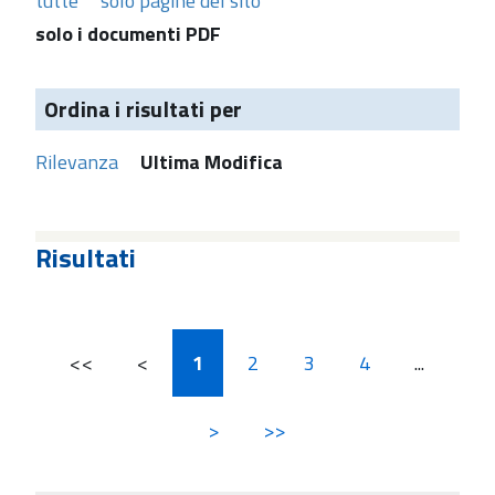
tutte
solo pagine del sito
solo i documenti PDF
Ordina i risultati per
Rilevanza
Ultima Modifica
Risultati
<<
<
1
2
3
4
...
>
>>