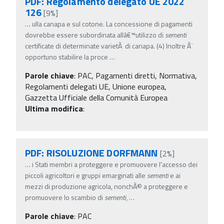
PDF: Regolamento delegato UE 2022
126
[9%]
…
ulla canapa e sul cotone. La concessione di pagamenti
dovrebbe essere subordinata allâ€™utilizzo di
sementi
certificate di determinate varietÃ di canapa. (4) Inoltre Ã¨
opportuno stabilire la proce
…
Parole chiave
:
PAC, Pagamenti diretti, Normativa,
Regolamenti delegati UE, Unione europea,
Gazzetta Ufficiale della Comunità Europea
Ultima modifica
:
PDF: RISOLUZIONE DORFMANN
[2%]
…
i Stati membri a proteggere e promuovere l'accesso dei
piccoli agricoltori e gruppi emarginati alle
sementi
e ai
mezzi di produzione agricola, nonchÃ© a proteggere e
promuovere lo scambio di
sementi
,
…
Parole chiave
:
PAC