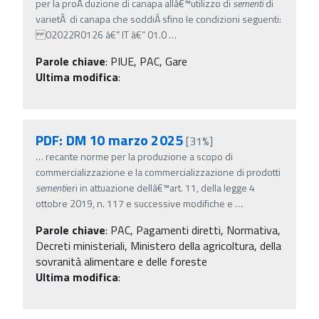
per la proÂ­ duzione di canapa allâ€™utilizzo di
sementi
di
varietÃ di canapa che soddiÂ­ sfino le condizioni seguenti:
02022R0126 â€” IT â€” 01.0
…
Parole chiave
:
PIUE, PAC, Gare
Ultima modifica
:
PDF: DM 10 marzo 2025
[31%]
…
recante norme per la produzione a scopo di
commercializzazione e la commercializzazione di prodotti
sementi
eri in attuazione dellâ€™art. 11, della legge 4
ottobre 2019, n. 117 e successive modifiche e
…
Parole chiave
:
PAC, Pagamenti diretti, Normativa,
Decreti ministeriali, Ministero della agricoltura, della
sovranità alimentare e delle foreste
Ultima modifica
: