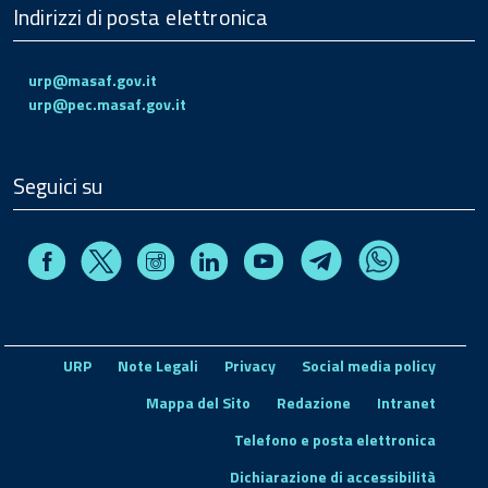
Indirizzi di posta elettronica
urp@masaf.gov.it
urp@pec.masaf.gov.it
Seguici su
Facebook
Instagram
Linkedin
Youtube
X
Telegram
Whatsapp
URP
Note Legali
Privacy
Social media policy
Mappa del Sito
Redazione
Intranet
Telefono e posta elettronica
Dichiarazione di accessibilità