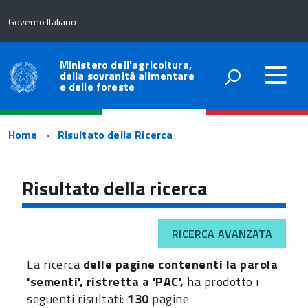
Governo Italiano
Ministero dell'agricoltura,
della sovranità alimentare
e delle foreste
Percorso
Home
Risultato della Ricerca
di
navigazione
Risultato della ricerca
RICERCA AVANZATA
La ricerca
delle pagine contenenti la parola
'sementi', ristretta a 'PAC',
ha prodotto i
seguenti risultati:
130
pagine