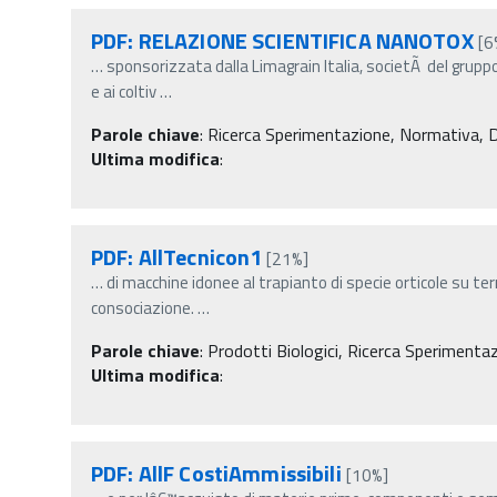
PDF: RELAZIONE SCIENTIFICA NANOTOX
[6
…
sponsorizzata dalla Limagrain Italia, societÃ del grupp
e ai coltiv
…
Parole chiave
:
Ricerca Sperimentazione, Normativa, Decr
Ultima modifica
:
PDF: AllTecnicon1
[21%]
…
di macchine idonee al trapianto di specie orticole su ter
consociazione.
…
Parole chiave
:
Prodotti Biologici, Ricerca Sperimenta
Ultima modifica
:
PDF: AllF CostiAmmissibili
[10%]