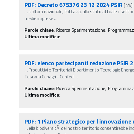
PDF: Decreto 675376 23 12 2024 PSIR
[4%]
…
icoltura nazionale; tuttavia, allo stato attuale il sett
medie imprese
…
Parole chiave
:
Ricerca Sperimentazione, Programmazio
Ultima modifica
:
PDF: elenco partecipanti redazione PSIR 
…
Produttivi e Territoriali Dipartimento Tecnologie Ener
Toscana Copagri - Confed
…
Parole chiave
:
Ricerca Sperimentazione, Programmazio
Ultima modifica
:
PDF: 1 Piano strategico per l innovazione 
…
ella biodiversitÃ del nostro territorio consentirebbe ino