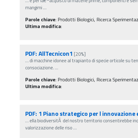
…
e per lâ€™acquisto di materie prime, componenti e semil
mangimi
…
Parole chiave
:
Prodotti Biologici, Ricerca Sperimenta
Ultima modifica
:
PDF: AllTecnicon1
[20%]
…
di macchine idonee al trapianto di specie orticole su ter
consociazione.
…
Parole chiave
:
Prodotti Biologici, Ricerca Sperimenta
Ultima modifica
:
PDF: 1 Piano strategico per l innovazione 
…
ella biodiversitÃ del nostro territorio consentirebbe ino
valorizzazione delle riso
…