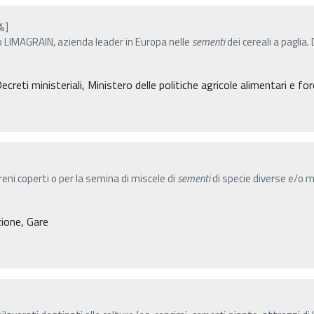
%]
o LIMAGRAIN, azienda leader in Europa nelle
sementi
dei cereali a paglia.
eti ministeriali, Ministero delle politiche agricole alimentari e for
reni coperti o per la semina di miscele di
sementi
di specie diverse e/o ma
zione, Gare