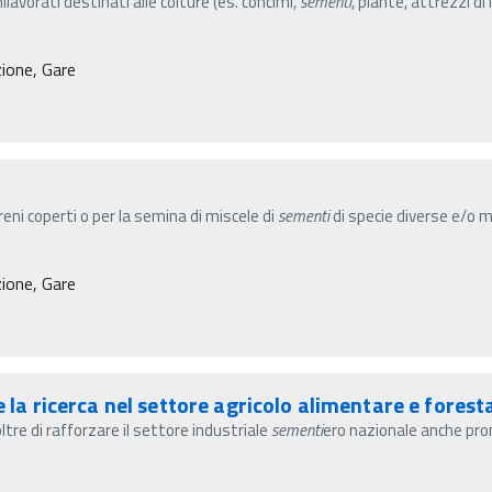
avorati destinati alle colture (es. concimi,
sementi
, piante, attrezzi di 
zione, Gare
reni coperti o per la semina di miscele di
sementi
di specie diverse e/o ma
zione, Gare
e la ricerca nel settore agricolo alimentare e fores
ltre di rafforzare il settore industriale
sementi
ero nazionale anche pro