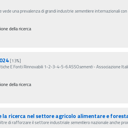
ore vede una prevalenza di grandi industrie
sementi
ere internazionali con
ne della ricerca
2024
[13%]
getiche E Fonti Rinnovabili 1-2-3-4-5-6 ASSO
sementi
- Associazione Ita
ne della ricerca
e la ricerca nel settore agricolo alimentare e fores
ltre di rafforzare il settore industriale
sementi
ero nazionale anche pro