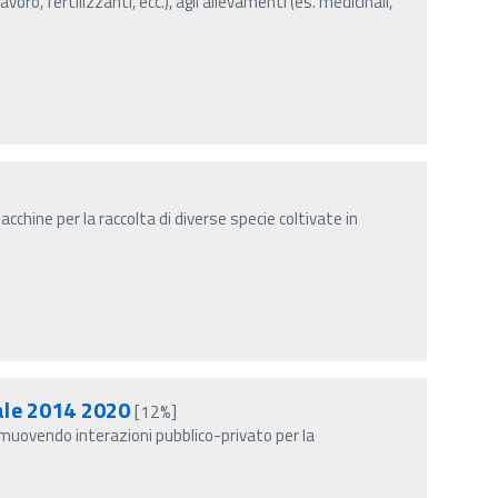
lavoro, fertilizzanti, ecc.), agli allevamenti (es. medicinali,
cchine per la raccolta di diverse specie coltivate in
tale 2014 2020
[12%]
muovendo interazioni pubblico-privato per la