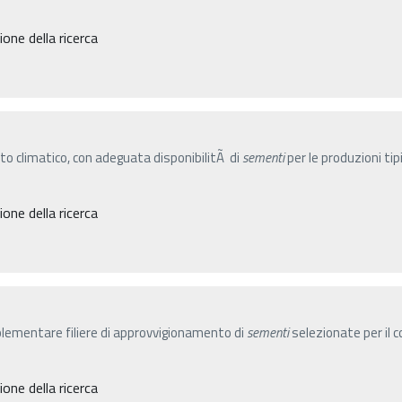
ne della ricerca
to climatico, con adeguata disponibilitÃ di
sementi
per le produzioni tipi
ne della ricerca
plementare filiere di approvvigionamento di
sementi
selezionate per il 
ne della ricerca