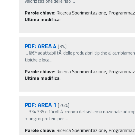
valorizzazione delle riso
…
Parole chiave
:
Ricerca Sperimentazione, Programmazio
Ultima modifica
:
PDF: AREA 4
[3%]
…
lâ€™adattabilitÃ delle produzioni tipiche al cambiamen
tipiche e loca
…
Parole chiave
:
Ricerca Sperimentazione, Programmazio
Ultima modifica
:
PDF: AREA 1
[26%]
…
334 335 difficoltÃ cronica del sistema nazionale ad im
mangimi proteici per
…
Parole chiave
:
Ricerca Sperimentazione, Programmazio