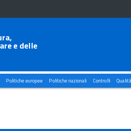
ura,
are e delle
Politiche europee
Politiche nazionali
Controlli
Qualit