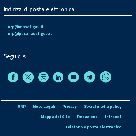
Indirizzi di posta elettronica
urp@masaf.gov.it
urp@pec.masaf.gov.it
Seguici su
Facebook
Instagram
Linkedin
Youtube
X
Telegram
Whatsapp
URP
Note Legali
Privacy
Social media policy
Mappa del Sito
Redazione
Intranet
Telefono e posta elettronica