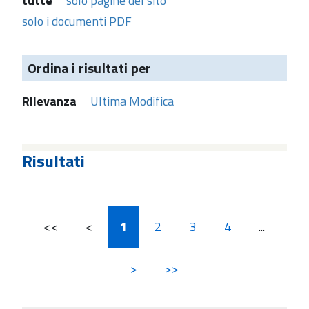
tutte
solo pagine del sito
solo i documenti PDF
Ordina i risultati per
Rilevanza
Ultima Modifica
Risultati
<<
<
1
2
3
4
...
>
>>