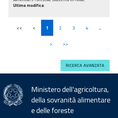
Ultima modifica
:
<<
<
1
2
3
4
...
>
>>
RICERCA AVANZATA
Ministero dell'agricoltura,
della sovranità alimentare
e delle foreste