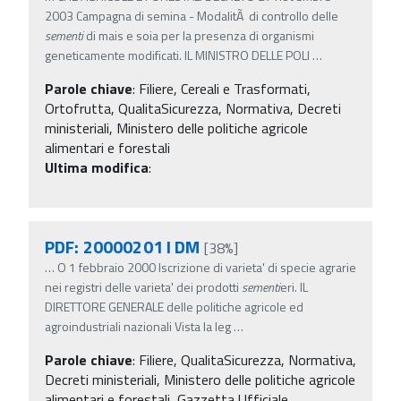
2003 Campagna di semina - ModalitÃ di controllo delle
sementi
di mais e soia per la presenza di organismi
geneticamente modificati. IL MINISTRO DELLE POLI
…
Parole chiave
:
Filiere, Cereali e Trasformati,
Ortofrutta, QualitaSicurezza, Normativa, Decreti
ministeriali, Ministero delle politiche agricole
alimentari e forestali
Ultima modifica
:
PDF: 20000201 I DM
[38%]
…
O 1 febbraio 2000 Iscrizione di varieta' di specie agrarie
nei registri delle varieta' dei prodotti
sementi
eri. IL
DIRETTORE GENERALE delle politiche agricole ed
agroindustriali nazionali Vista la leg
…
Parole chiave
:
Filiere, QualitaSicurezza, Normativa,
Decreti ministeriali, Ministero delle politiche agricole
alimentari e forestali, Gazzetta Ufficiale