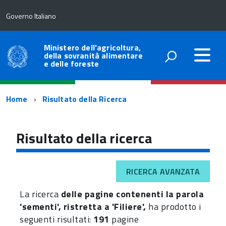
Governo Italiano
Ministero dell'agricoltura,
della sovranità alimentare
e delle foreste
Percorso
Home
Risultato della Ricerca
di
navigazione
Risultato della ricerca
RICERCA AVANZATA
La ricerca
delle pagine contenenti la parola
'sementi', ristretta a 'Filiere',
ha prodotto i
seguenti risultati:
191
pagine