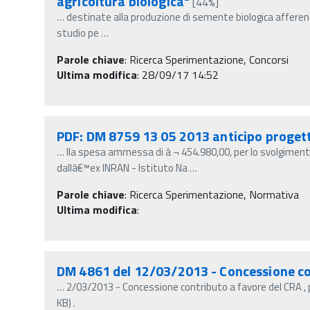
agricoltura biologica"
[44%]
…
destinate alla produzione di semente biologica afferent
studio pe
…
Parole chiave
:
Ricerca Sperimentazione, Concorsi
Ultima modifica
: 28/09/17 14:52
PDF: DM 8759 13 05 2013 anticipo prog
…
lla spesa ammessa di â‚¬ 454.980,00, per lo svolgimen
dallâ€™ex INRAN - Istituto Na
…
Parole chiave
:
Ricerca Sperimentazione, Normativa
Ultima modifica
:
DM 4861 del 12/03/2013 - Concessione co
…
2/03/2013 - Concessione contributo a favore del CRA 
KB) .