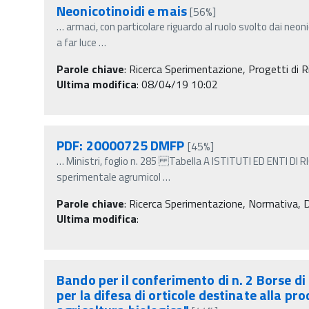
Neonicotinoidi e mais
[56%]
…
armaci, con particolare riguardo al ruolo svolto dai neoni
a far luce
…
Parole chiave
:
Ricerca Sperimentazione, Progetti di Ri
Ultima modifica
: 08/04/19 10:02
PDF: 20000725 DMFP
[45%]
…
Ministri, foglio n. 285 Tabella A ISTITUTI ED ENTI D
sperimentale agrumicol
…
Parole chiave
:
Ricerca Sperimentazione, Normativa, Dec
Ultima modifica
:
Bando per il conferimento di n. 2 Borse d
per la difesa di orticole destinate alla p