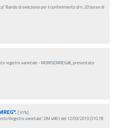
ica" Bando di selezione per il conferimento di n. 20 borse di
o registro varietale - MONISEMREGâ€, presentato
EMREG".
[31%]
to Registro varietale". DM 4861 del 12/03/2013 (310.78