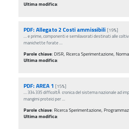
Ultima modifica
:
PDF: Allegato 2 Costi ammissibili
[19%]
…
e prime, componenti e semilavorati destinati alle coltiv
manichette forate
…
Parole chiave
:
DISR, Ricerca Sperimentazione, Normativa
Ultima modifica
:
PDF: AREA 1
[15%]
…
334 335 difficoltÃ cronica del sistema nazionale ad im
mangimi proteici per
…
Parole chiave
:
Ricerca Sperimentazione, Programmazio
Ultima modifica
: