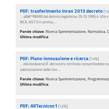
PDF: trasferimento inran 2013 decreto
[1
…
allâ€™INRAN dal decreto legislativo 29.10.1999, n. 454 
INCA; VISTO il comma
…
Parole chiave
:
Ricerca Sperimentazione, Normativa, Decr
Ultima modifica
:
PDF: Piano innovazione e ricerca
[14%]
…
ella biodiversitÃ del nostro territorio consentirebbe ino
valorizzazione delle riso
…
Parole chiave
:
Ricerca Sperimentazione, Programmazi
Ultima modifica
:
PDF: AllTecnicon1
[12%]