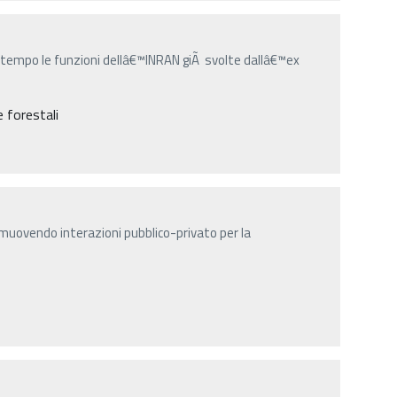
ntempo le funzioni dellâ€™INRAN giÃ svolte dallâ€™ex
e forestali
muovendo interazioni pubblico-privato per la