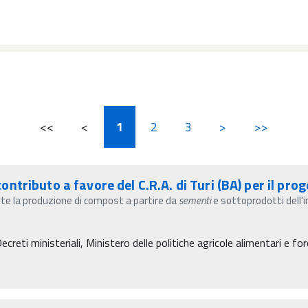
<<
<
1
2
3
>
>>
tributo a favore del C.R.A. di Turi (BA) per il pro
iante la produzione di compost a partire da
sementi
e sottoprodotti dell'i
eti ministeriali, Ministero delle politiche agricole alimentari e for