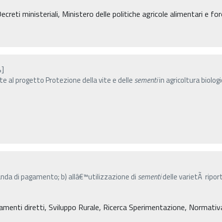
eti ministeriali, Ministero delle politiche agricole alimentari e for
%]
e al progetto Protezione della vite e delle
sementi
in agricoltura biolo
anda di pagamento; b) allâ€™utilizzazione di
sementi
delle varietÃ ripor
amenti diretti, Sviluppo Rurale, Ricerca Sperimentazione, Normativa, 