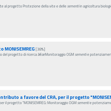
e al progetto Protezione della vite e delle
sementi
in agricoltura biolog
etto MONISEMREG
[38%]
to del progetto di ricerca â€œMonitoraggio OGM
sementi
e potenziament
ntributo a favore del CRA, per il progetto "MONIS
, per il progetto "MONISEMREG: Monitoraggio OGM
sementi
e potenziamen