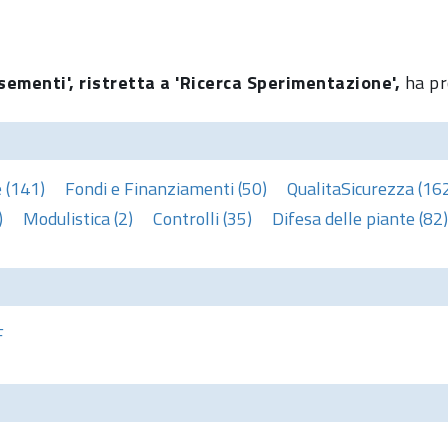
sementi', ristretta a 'Ricerca Sperimentazione',
ha pr
 (141)
Fondi e Finanziamenti (50)
QualitaSicurezza (16
)
Modulistica (2)
Controlli (35)
Difesa delle piante (82)
F