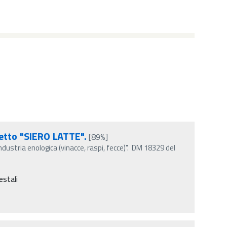
getto "SIERO LATTE".
[89%]
ndustria enologica (vinacce, raspi, fecce)". DM 18329 del
estali