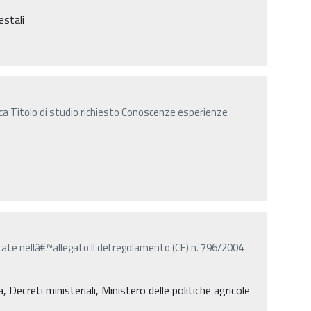
estali
gica Titolo di studio richiesto Conoscenze esperienze
tate nellâ€™allegato II del regolamento (CE) n. 796/2004
Decreti ministeriali, Ministero delle politiche agricole