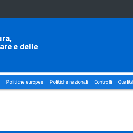
ura,
are e delle
Politiche europee
Politiche nazionali
Controlli
Qualit