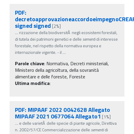
PDF:
decretoapprovazioneaccordoeimpegnoCREAF
signed signed
[2%]
…
rizzazione della biodiversitÃ negli ecosistemi forestali,
di tutela dei patrimoni genetici e delle
sementi
di interesse
forestale, nel rispetto della normativa europea e
internazionale vigente. - il
…
Parole chiave
:
Normativa, Decreti ministeriali,
Ministero della agricoltura, della sovranità
alimentare e delle foreste, Foreste
Ultima modifica
:
PDF: MIPAAF 2022 0042628 Allegato
MIPAAF 2021 0677064 Allegato1
[1%]
…
e delle varietÃ delle specie di piante agricole, Direttiva
n. 2002/57/CE Commercializzazione delle
sementi
di