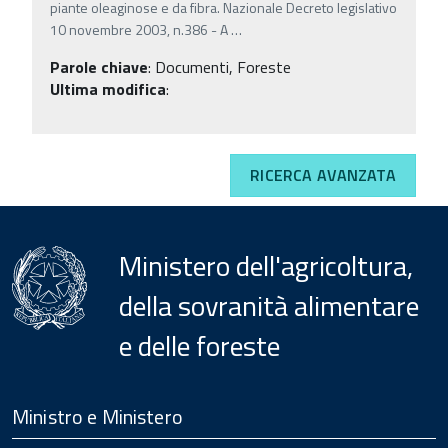
piante oleaginose e da fibra. Nazionale Decreto legislativo
10 novembre 2003, n.386 - A
…
Parole chiave
:
Documenti, Foreste
Ultima modifica
:
RICERCA AVANZATA
Ministero dell'agricoltura,
della sovranità alimentare
e delle foreste
Menu
Footer
Ministro e Ministero