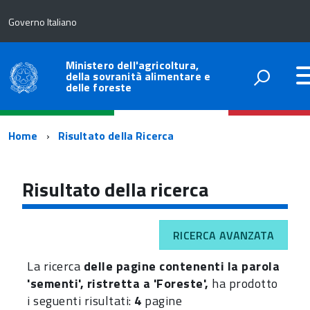
Governo Italiano
Ministero dell'agricoltura,
della sovranità alimentare e
delle foreste
Percorso
Home
Risultato della Ricerca
di
navigazione
Risultato della ricerca
RICERCA AVANZATA
La ricerca
delle pagine contenenti la parola
'sementi', ristretta a 'Foreste',
ha prodotto
i seguenti risultati:
4
pagine