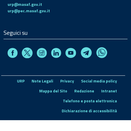
urp@masaf.gov.it
urp@pec.masaf.gov.it
Seguici su
Facebook
Instagram
Linkedin
Youtube
X
Telegram
Whatsapp
URP
Note Legali
Privacy
Social media policy
Mappa del Sito
Redazione
Intranet
Telefono e posta elettronica
Dichiarazione di accessibilità