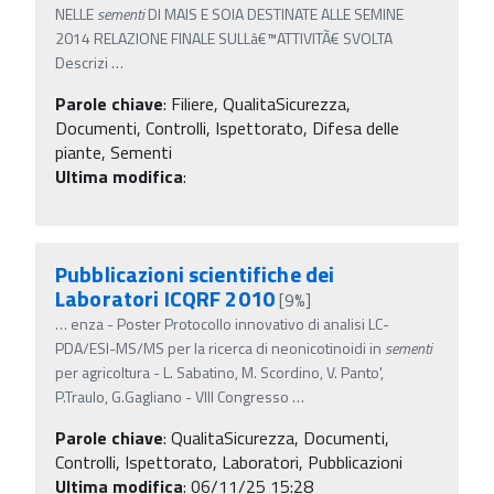
NELLE
sementi
DI MAIS E SOIA DESTINATE ALLE SEMINE
2014 RELAZIONE FINALE SULLâ€™ATTIVITÃ€ SVOLTA
Descrizi
…
Parole chiave
:
Filiere, QualitaSicurezza,
Documenti, Controlli, Ispettorato, Difesa delle
piante, Sementi
Ultima modifica
:
Pubblicazioni scientifiche dei
Laboratori ICQRF 2010
[9%]
…
enza - Poster Protocollo innovativo di analisi LC-
PDA/ESI-MS/MS per la ricerca di neonicotinoidi in
sementi
per agricoltura - L. Sabatino, M. Scordino, V. Panto',
P.Traulo, G.Gagliano - VIII Congresso
…
Parole chiave
:
QualitaSicurezza, Documenti,
Controlli, Ispettorato, Laboratori, Pubblicazioni
Ultima modifica
: 06/11/25 15:28