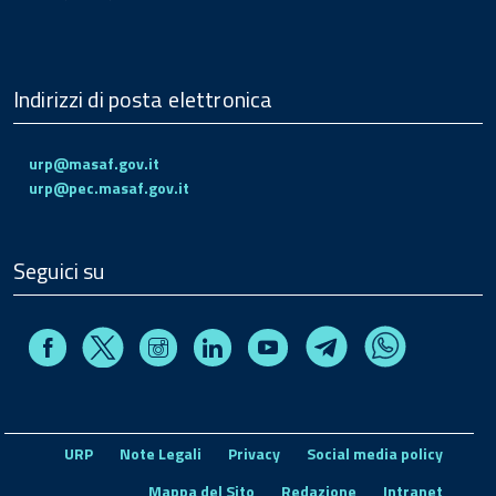
Indirizzi di posta elettronica
urp@masaf.gov.it
urp@pec.masaf.gov.it
Seguici su
Facebook
Instagram
Linkedin
Youtube
X
Telegram
Whatsapp
URP
Note Legali
Privacy
Social media policy
Mappa del Sito
Redazione
Intranet