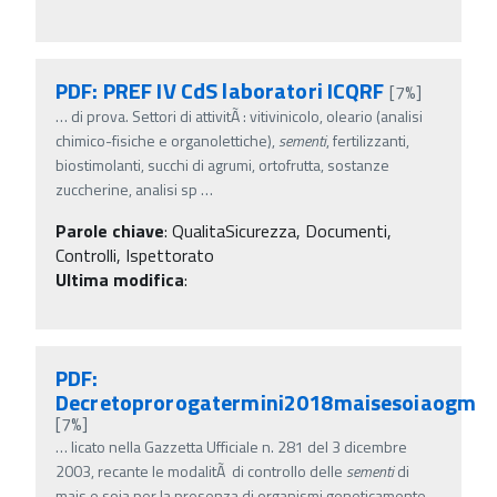
PDF: PREF IV CdS laboratori ICQRF
[7%]
…
di prova. Settori di attivitÃ : vitivinicolo, oleario (analisi
chimico-fisiche e organolettiche),
sementi
, fertilizzanti,
biostimolanti, succhi di agrumi, ortofrutta, sostanze
zuccherine, analisi sp
…
Parole chiave
:
QualitaSicurezza, Documenti,
Controlli, Ispettorato
Ultima modifica
:
PDF:
Decretoprorogatermini2018maisesoiaogm
[7%]
…
licato nella Gazzetta Ufficiale n. 281 del 3 dicembre
2003, recante le modalitÃ di controllo delle
sementi
di
mais e soia per la presenza di organismi geneticamente