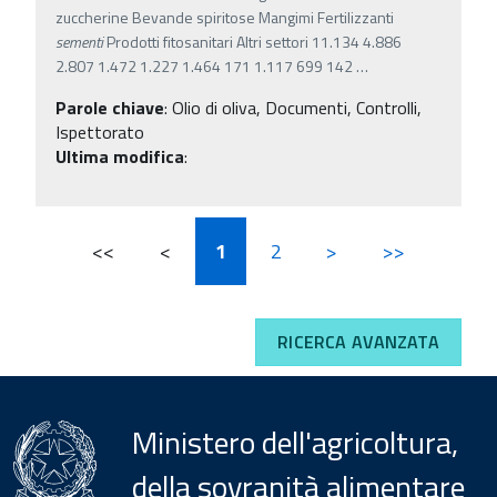
zuccherine Bevande spiritose Mangimi Fertilizzanti
sementi
Prodotti fitosanitari Altri settori 11.134 4.886
2.807 1.472 1.227 1.464 171 1.117 699 142
…
Parole chiave
:
Olio di oliva, Documenti, Controlli,
Ispettorato
Ultima modifica
:
<<
<
1
2
>
>>
RICERCA AVANZATA
Ministero dell'agricoltura,
della sovranità alimentare