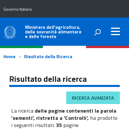
Governo Italiano
Ministero dell'agricoltura,
della sovranità alimentare
e delle foreste
Percorso
Home
Risultato della Ricerca
di
navigazione
Risultato della ricerca
RICERCA AVANZATA
La ricerca
delle pagine contenenti la parola
'sementi', ristretta a 'Controlli',
ha prodotto
i seguenti risultati:
35
pagine