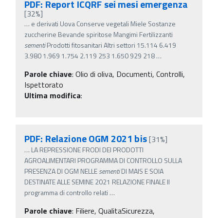
PDF: Report ICQRF sei mesi emergenza
[32%]
…
e derivati Uova Conserve vegetali Miele Sostanze
zuccherine Bevande spiritose Mangimi Fertilizzanti
sementi
Prodotti fitosanitari Altri settori 15.114 6.419
3.980 1.969 1.754 2.119 253 1.650 929 218
…
Parole chiave
:
Olio di oliva, Documenti, Controlli,
Ispettorato
Ultima modifica
:
PDF: Relazione OGM 2021 bis
[31%]
…
LA REPRESSIONE FRODI DEI PRODOTTI
AGROALIMENTARI PROGRAMMA DI CONTROLLO SULLA
PRESENZA DI OGM NELLE
sementi
DI MAIS E SOIA
DESTINATE ALLE SEMINE 2021 RELAZIONE FINALE Il
programma di controllo relati
…
Parole chiave
:
Filiere, QualitaSicurezza,