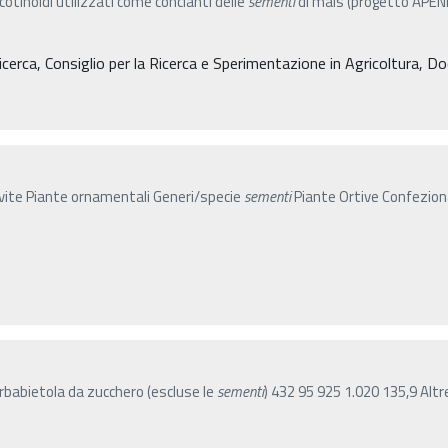
cotinoidi utilizzati come concianti delle
sementi
di mais (progetto APENE
cerca, Consiglio per la Ricerca e Sperimentazione in Agricoltura, D
i vite Piante ornamentali Generi/specie
sementi
Piante Ortive Confezi
rbabietola da zucchero (escluse le
sementi
) 432 95 925 1.020 135,9 Alt