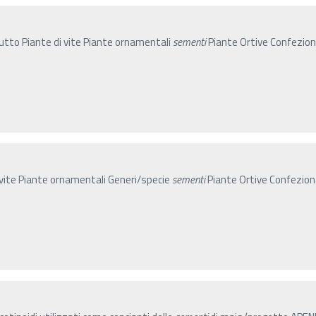
rutto Piante di vite Piante ornamentali
sementi
Piante Ortive Confezi
i vite Piante ornamentali Generi/specie
sementi
Piante Ortive Confezi