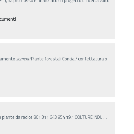
T), ha promosso e finanziato un progetto di ricerca volto
ocumenti
onamento
sementi
Piante forestali Concia / confettatura o
re piante da radice 801 311 643 954 19,1 COLTURE INDU
…