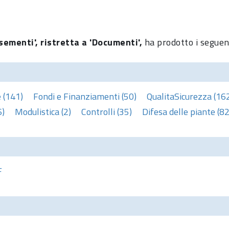
sementi', ristretta a 'Documenti',
ha prodotto i seguent
 (141)
Fondi e Finanziamenti (50)
QualitaSicurezza (16
6)
Modulistica (2)
Controlli (35)
Difesa delle piante (82
F