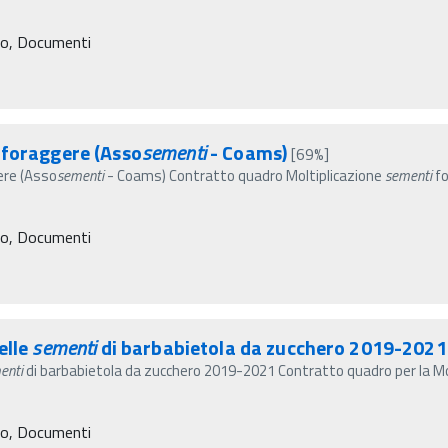
ro, Documenti
foraggere (Asso
sementi
- Coams)
[69%]
ere (Asso
sementi
- Coams) Contratto quadro Moltiplicazione
sementi
fo
ro, Documenti
elle
sementi
di barbabietola da zucchero 2019-2021
enti
di barbabietola da zucchero 2019-2021 Contratto quadro per la Mol
ro, Documenti