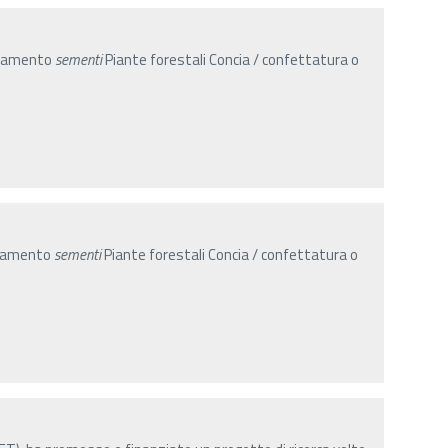
onamento
sementi
Piante forestali Concia / confettatura o
onamento
sementi
Piante forestali Concia / confettatura o