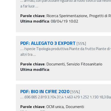
…
armaci, con particolare riguardo al ruolo svolto dai neoni
a far luce
…
Parole chiave
:
Ricerca Sperimentazione, Progetti di Ri
Ultima modifica
: 08/04/19 10:02
PDF: ALLEGATO 3 EXPORT
[55%]
…
/specie Tipologia produttiva Piante da frutto Piante d
altri tra
…
Parole chiave
:
Documenti, Servizio Fitosanitario
Ultima modifica
:
PDF: BIO IN CIFRE 2020
[55%]
…
.696 885 2.819 3.704 37,4 1.463 479 1.252 1.730 18,3 Ba
Parole chiave
:
OCM unica, Documenti