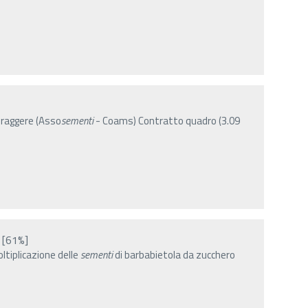
raggere (Asso
sementi
- Coams) Contratto quadro (3.09
[61%]
tiplicazione delle
sementi
di barbabietola da zucchero