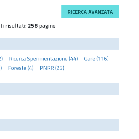
RICERCA AVANZATA
i risultati:
258
pagine
2)
Ricerca Sperimentazione (44)
Gare (116)
)
Foreste (4)
PNRR (25)