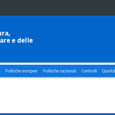
ura,
are e delle
Politiche europee
Politiche nazionali
Controlli
Qualit