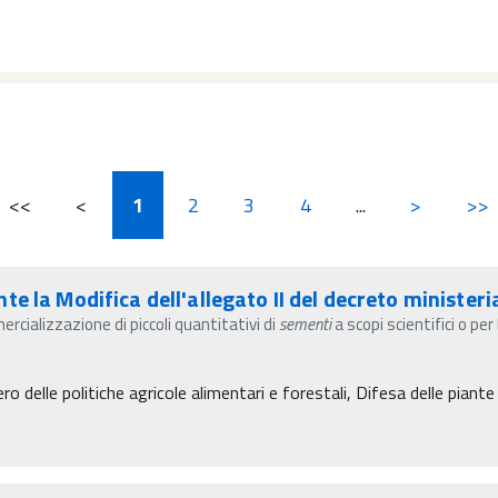
<<
<
1
2
3
4
...
>
>>
 la Modifica dell'allegato II del decreto ministeri
ercializzazione di piccoli quantitativi di
sementi
a scopi scientifici o pe
o delle politiche agricole alimentari e forestali, Difesa delle piante