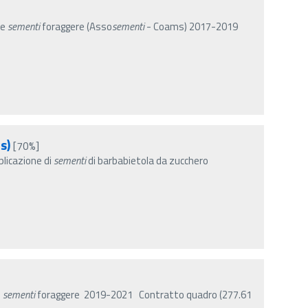
ne
sementi
foraggere (Asso
sementi
- Coams) 2017-2019
s)
[70%]
licazione di
sementi
di barbabietola da zucchero
e
sementi
foraggere 2019-2021 Contratto quadro (277.61