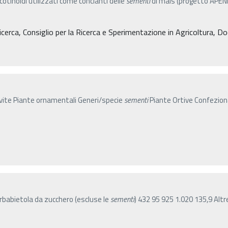
cotinoidi utilizzati come concianti delle
sementi
di mais (progetto APENE
cerca, Consiglio per la Ricerca e Sperimentazione in Agricoltura, D
i vite Piante ornamentali Generi/specie
sementi
Piante Ortive Confezi
rbabietola da zucchero (escluse le
sementi
) 432 95 925 1.020 135,9 Alt