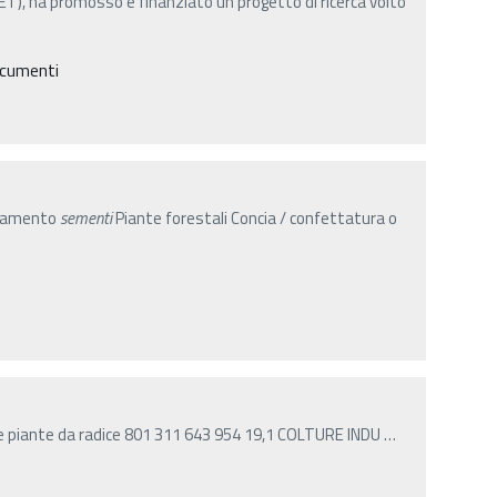
T), ha promosso e finanziato un progetto di ricerca volto
ocumenti
onamento
sementi
Piante forestali Concia / confettatura o
re piante da radice 801 311 643 954 19,1 COLTURE INDU
…