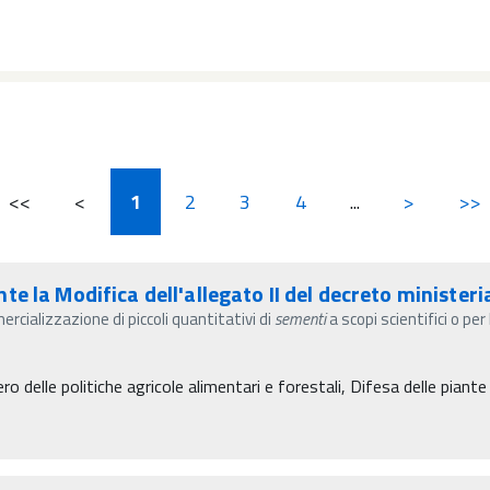
<<
<
1
2
3
4
...
>
>>
 la Modifica dell'allegato II del decreto ministeri
ercializzazione di piccoli quantitativi di
sementi
a scopi scientifici o pe
o delle politiche agricole alimentari e forestali, Difesa delle piante