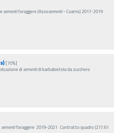
ne
sementi
foraggere (Asso
sementi
- Coams) 2017-2019
s)
[70%]
licazione di
sementi
di barbabietola da zucchero
e
sementi
foraggere 2019-2021 Contratto quadro (277.61