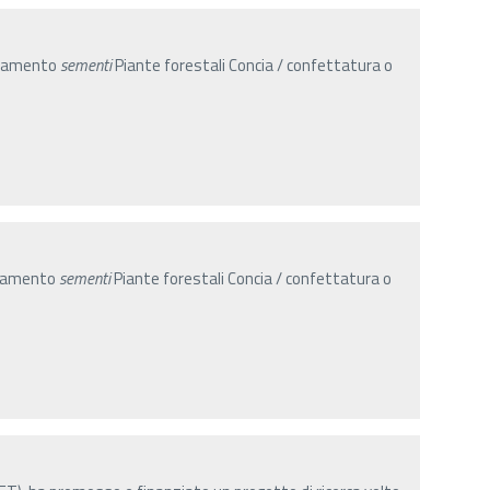
onamento
sementi
Piante forestali Concia / confettatura o
onamento
sementi
Piante forestali Concia / confettatura o