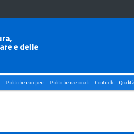
ura,
are e delle
Politiche europee
Politiche nazionali
Controlli
Qualit