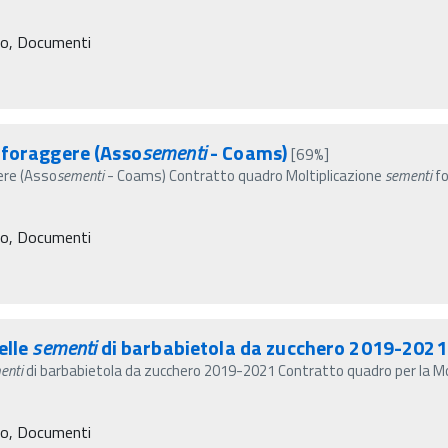
ro, Documenti
foraggere (Asso
sementi
- Coams)
[69%]
ere (Asso
sementi
- Coams) Contratto quadro Moltiplicazione
sementi
fo
ro, Documenti
elle
sementi
di barbabietola da zucchero 2019-2021
enti
di barbabietola da zucchero 2019-2021 Contratto quadro per la Mol
ro, Documenti