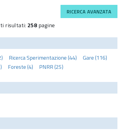
RICERCA AVANZATA
i risultati:
258
pagine
2)
Ricerca Sperimentazione (44)
Gare (116)
)
Foreste (4)
PNRR (25)