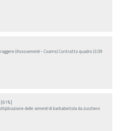
raggere (Asso
sementi
- Coams) Contratto quadro (3.09
[61%]
tiplicazione delle
sementi
di barbabietola da zucchero