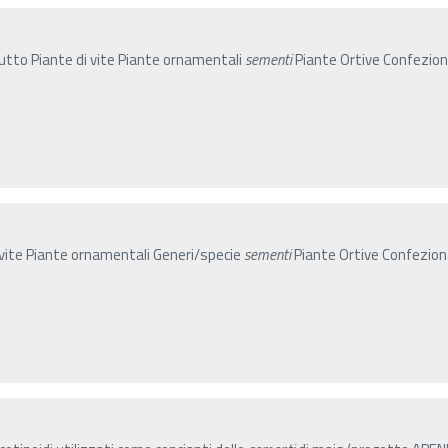
rutto Piante di vite Piante ornamentali
sementi
Piante Ortive Confezi
i vite Piante ornamentali Generi/specie
sementi
Piante Ortive Confezi