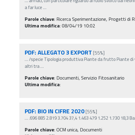
…
armaci, con particolare riguardo al ruolo svolto dai neoni
a far luce
…
Parole chiave
:
Ricerca Sperimentazione, Progetti di Ri
Ultima modifica
: 08/04/19 10:02
PDF: ALLEGATO 3 EXPORT
[55%]
…
/specie Tipologia produttiva Piante da frutto Piante d
altri tra
…
Parole chiave
:
Documenti, Servizio Fitosanitario
Ultima modifica
:
PDF: BIO IN CIFRE 2020
[55%]
…
.696 885 2.819 3.704 37,4 1.463 479 1.252 1.730 18,3 Ba
Parole chiave
:
OCM unica, Documenti