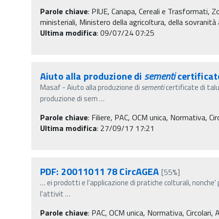
Parole chiave
:
PIUE, Canapa, Cereali e Trasformati, 
ministeriali, Ministero della agricoltura, della sovranit
Ultima modifica
: 09/07/24 07:25
Aiuto alla produzione di
sementi
certifica
Masaf - Aiuto alla produzione di
sementi
certificate di ta
produzione di sem
…
Parole chiave
:
Filiere, PAC, OCM unica, Normativa, Circ
Ultima modifica
: 27/09/17 17:21
PDF: 20011011 78 CircAGEA
[55%]
…
ei prodotti e l'applicazione di pratiche colturali, nonch
l'attivit
…
Parole chiave
:
PAC, OCM unica, Normativa, Circolari, A