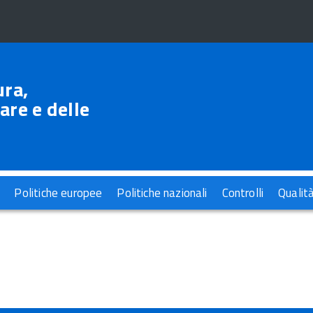
ura,
are e delle
Politiche europee
Politiche nazionali
Controlli
Qualit