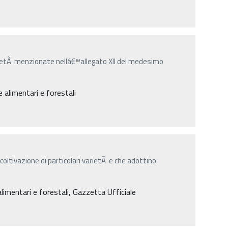
arietÃ menzionate nellâ€™allegato XII del medesimo
 alimentari e forestali
 coltivazione di particolari varietÃ e che adottino
alimentari e forestali, Gazzetta Ufficiale