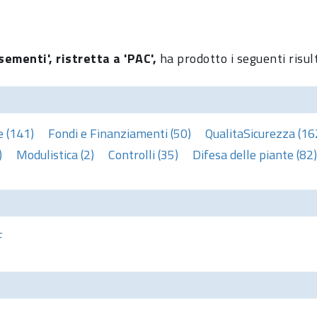
sementi', ristretta a 'PAC',
ha prodotto i seguenti risul
e (141)
Fondi e Finanziamenti (50)
QualitaSicurezza (16
)
Modulistica (2)
Controlli (35)
Difesa delle piante (82)
F