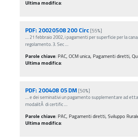
Ultima modifica
:
PDF: 20020508 200 Circ
[55%]
…
21 febbraio 2002, i pagamenti per superficie per la can
regolamento. 3. Sec
…
Parole chiave
:
PAC, OCM unica, Pagamenti diretti, Quali
Ultima modifica
:
PDF: 200408 05 DM
[50%]
…
e dei seminativi un pagamento supplementare ad ettaro 
modalitÃ di certific
…
Parole chiave
:
PAC, Pagamenti diretti, Sviluppo Rurale,
Ultima modifica
: