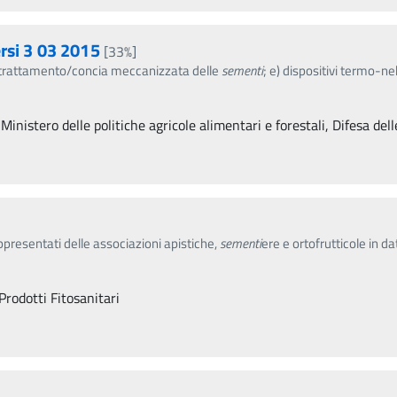
rsi 3 03 2015
[33%]
r il trattamento/concia meccanizzata delle
sementi
; e) dispositivi termo-neb
 Ministero delle politiche agricole alimentari e forestali, Difesa dell
ppresentati delle associazioni apistiche,
sementi
ere e ortofrutticole in
Prodotti Fitosanitari