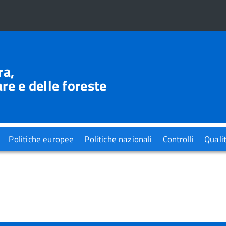
ra,
re e delle foreste
Politiche europee
Politiche nazionali
Controlli
Quali