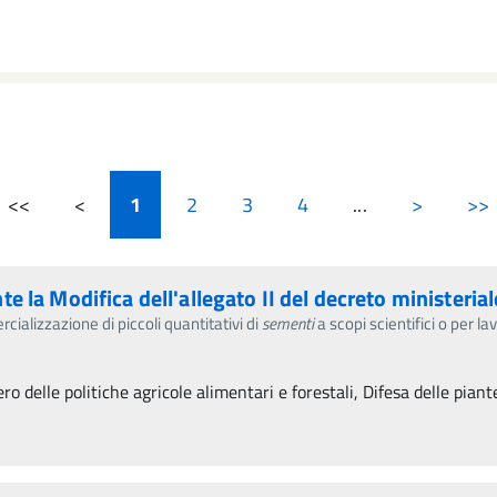
<<
<
1
2
3
4
...
>
>>
 la Modifica dell'allegato II del decreto ministeria
cializzazione di piccoli quantitativi di
sementi
a scopi scientifici o per l
o delle politiche agricole alimentari e forestali, Difesa delle piant