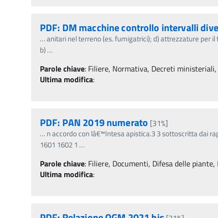
PDF: DM macchine controllo intervalli dive
…
anitari nel terreno (es. fumigatrici); d) attrezzature pe
b)
…
Parole chiave
:
Filiere, Normativa, Decreti ministeriali,
Ultima modifica
:
PDF: PAN 2019 numerato
[31%]
…
n accordo con lâ€™Intesa apistica.3 3 sottoscritta dai ra
1601 1602 1
…
Parole chiave
:
Filiere, Documenti, Difesa delle piante, 
Ultima modifica
:
PDF: Relazione OGM 2021 bis
[31%]