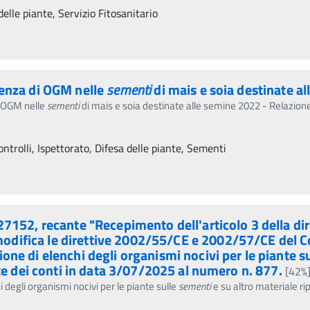
delle piante, Servizio Fitosanitario
senza di OGM nelle
sementi
di mais e soia destinate al
i OGM nelle
sementi
di mais e soia destinate alle semine 2022 - Relazion
ntrolli, Ispettorato, Difesa delle piante, Sementi
7152, recante "Recepimento dell'articolo 3 della di
ifica le direttive 2002/55/CE e 2002/57/CE del Con
ne di elenchi degli organismi nocivi per le piante s
te dei conti in data 3/07/2025 al numero n. 877.
[42%
degli organismi nocivi per le piante sulle
sementi
e su altro materiale ri