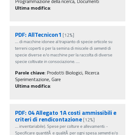
Programmazione della ricerca, Documenti
Ultima modifica
:
PDF: AllTecnicon1
[12%]
…
di macchine idonee al trapianto di specie orticole su
terreni coperti o per la semina di miscele di
sementi
di
specie diverse e/o macchine per la raccolta di diverse
specie coltivate in consociazione.
…
Parole chiave
:
Prodotti Biologici, Ricerca
Sperimentazione, Gare
Ultima modifica
:
PDF: 04 Allegato 1A costi ammissibili e
criteri di rendicontazione
[12%]
…
inventariabile). Spese per colture e allevamenti: -
Specificare quantitÃ e qualitÃ per ogni spesa
sementi
e/o