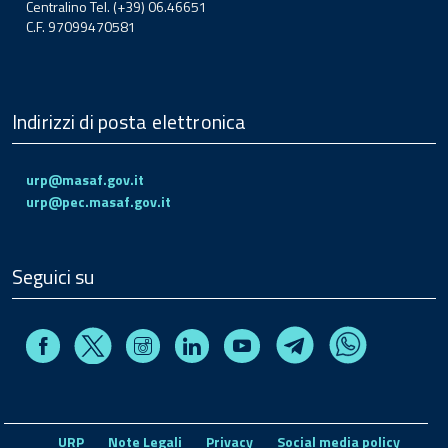
Centralino Tel. (+39) 06.46651
C.F. 97099470581
Indirizzi di posta elettronica
urp@masaf.gov.it
urp@pec.masaf.gov.it
Seguici su
Facebook
Instagram
Linkedin
Youtube
X
Telegram
Whatsapp
URP
Note Legali
Privacy
Social media policy