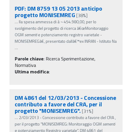
PDF: DM 8759 13 05 2013 anticipo
progetto MONISEMREG
[38%]
…
lla spesa ammessa di â‚¬ 454.980,00, per lo
svolgimento del progetto di ricerca â€œMonitoraggio
OGM
sementi
e potenziamento registro varietale -
MONISEMREGâ€, presentato dallâ€™ex INRAN - Istituto Na
…
Parole chiave
:
Ricerca Sperimentazione,
Normativa
Ultima modifica
:
DM 4861 del 12/03/2013 - Concessione
contributo a favore del CRA, per il
progetto "MONISEMREG".
[31%]
…
2/03/2013 - Concessione contributo a favore del CRA ,
per il progetto "MONISEMREG: Monitoraggio OGM
sementi
e potenziamento Registro varietale". DM 4861 del