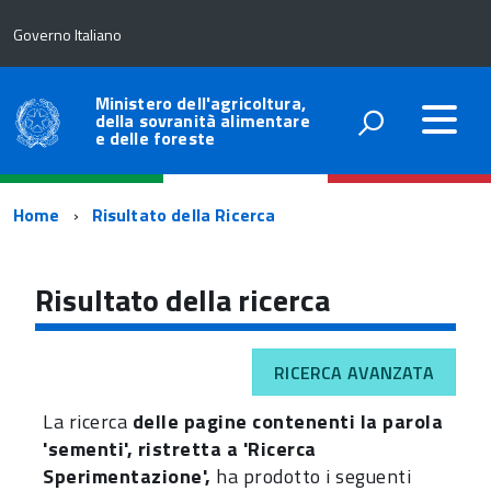
Governo Italiano
Ministero dell'agricoltura,
della sovranità alimentare
e delle foreste
Percorso
Home
Risultato della Ricerca
di
navigazione
Risultato della ricerca
RICERCA AVANZATA
La ricerca
delle pagine contenenti la parola
'sementi', ristretta a 'Ricerca
Sperimentazione',
ha prodotto i seguenti