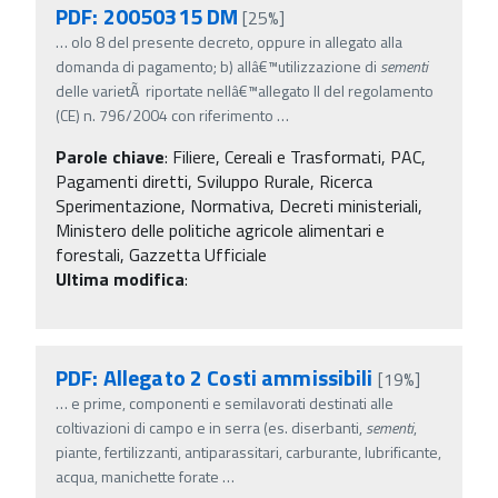
PDF: 20050315 DM
[25%]
…
olo 8 del presente decreto, oppure in allegato alla
domanda di pagamento; b) allâ€™utilizzazione di
sementi
delle varietÃ riportate nellâ€™allegato II del regolamento
(CE) n. 796/2004 con riferimento
…
Parole chiave
:
Filiere, Cereali e Trasformati, PAC,
Pagamenti diretti, Sviluppo Rurale, Ricerca
Sperimentazione, Normativa, Decreti ministeriali,
Ministero delle politiche agricole alimentari e
forestali, Gazzetta Ufficiale
Ultima modifica
:
PDF: Allegato 2 Costi ammissibili
[19%]
…
e prime, componenti e semilavorati destinati alle
coltivazioni di campo e in serra (es. diserbanti,
sementi
,
piante, fertilizzanti, antiparassitari, carburante, lubrificante,
acqua, manichette forate
…