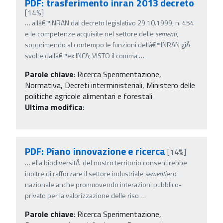
PDF: trasferimento inran 2013 decreto
[14%]
…
allâ€™INRAN dal decreto legislativo 29.10.1999, n. 454
e le competenze acquisite nel settore delle
sementi
,
sopprimendo al contempo le funzioni dellâ€™INRAN giÃ
svolte dallâ€™ex INCA; VISTO il comma
…
Parole chiave
:
Ricerca Sperimentazione,
Normativa, Decreti interministeriali, Ministero delle
politiche agricole alimentari e forestali
Ultima modifica
:
PDF: Piano innovazione e ricerca
[14%]
…
ella biodiversitÃ del nostro territorio consentirebbe
inoltre di rafforzare il settore industriale
sementi
ero
nazionale anche promuovendo interazioni pubblico-
privato per la valorizzazione delle riso
…
Parole chiave
:
Ricerca Sperimentazione,