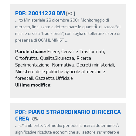
PDF: 20011228 DM
[8%]
…
to Ministeriale 28 dicembre 2001 Monitoraggio di
mercato, finalizzato a determinare le quantitÃ di
sementi
di
mais e di soia "tradizionali", con soglia di tolleranza zero di
presenza di OGM IL MINIST
…
Parole chiave
:
Filiere, Cereali e Trasformati,
Ortofrutta, QualitaSicurezza, Ricerca
Sperimentazione, Normativa, Decreti ministeriali,
Ministero delle politiche agricole alimentari e
forestali, Gazzetta Ufficiale
Ultima modifica
:
PDF: PIANO STRAORDINARIO DI RICERCA
CREA
[8%]
…
€™ambiente. Nel medio periodo la ricerca determinerÃ
significative ricadute economiche sul settore
sementi
ero e