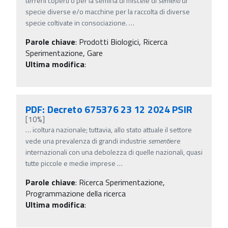
terreni coperti o per la semina di miscele di
sementi
di
specie diverse e/o macchine per la raccolta di diverse
specie coltivate in consociazione.
…
Parole chiave
:
Prodotti Biologici, Ricerca
Sperimentazione, Gare
Ultima modifica
:
PDF: Decreto 675376 23 12 2024 PSIR
[10%]
…
icoltura nazionale; tuttavia, allo stato attuale il settore
vede una prevalenza di grandi industrie
sementi
ere
internazionali con una debolezza di quelle nazionali, quasi
tutte piccole e medie imprese
…
Parole chiave
:
Ricerca Sperimentazione,
Programmazione della ricerca
Ultima modifica
: