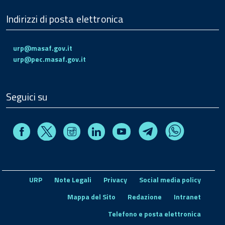
Indirizzi di posta elettronica
urp@masaf.gov.it
urp@pec.masaf.gov.it
Seguici su
Facebook
Instagram
Linkedin
Youtube
X
Telegram
Whatsapp
URP
Note Legali
Privacy
Social media policy
Mappa del Sito
Redazione
Intranet
Telefono e posta elettronica