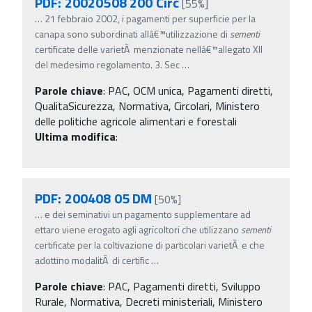
PDF: 20020508 200 Circ
[55%]
…
21 febbraio 2002, i pagamenti per superficie per la
canapa sono subordinati allâ€™utilizzazione di
sementi
certificate delle varietÃ menzionate nellâ€™allegato XII
del medesimo regolamento. 3. Sec
…
Parole chiave
:
PAC, OCM unica, Pagamenti diretti,
QualitaSicurezza, Normativa, Circolari, Ministero
delle politiche agricole alimentari e forestali
Ultima modifica
:
PDF: 200408 05 DM
[50%]
…
e dei seminativi un pagamento supplementare ad
ettaro viene erogato agli agricoltori che utilizzano
sementi
certificate per la coltivazione di particolari varietÃ e che
adottino modalitÃ di certific
…
Parole chiave
:
PAC, Pagamenti diretti, Sviluppo
Rurale, Normativa, Decreti ministeriali, Ministero