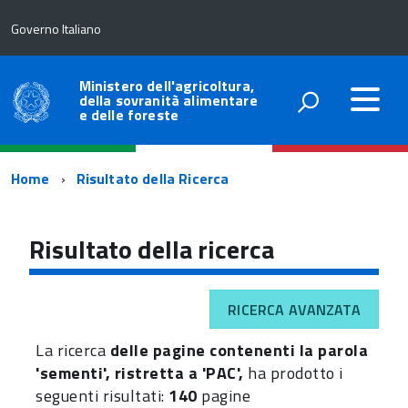
Governo Italiano
Ministero dell'agricoltura,
della sovranità alimentare
e delle foreste
Percorso
Home
Risultato della Ricerca
di
navigazione
Risultato della ricerca
RICERCA AVANZATA
La ricerca
delle pagine contenenti la parola
'sementi', ristretta a 'PAC',
ha prodotto i
seguenti risultati:
140
pagine