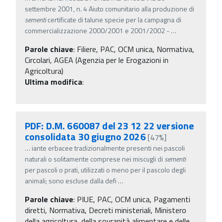
settembre 2001, n. 4 Aiuto comunitario alla produzione di
sementi
certificate di talune specie per la campagna di
commercializzazione 2000/2001 e 2001/2002 -
…
Parole chiave
:
Filiere, PAC, OCM unica, Normativa,
Circolari, AGEA (Agenzia per le Erogazioni in
Agricoltura)
Ultima modifica
:
PDF: D.M. 660087 del 23 12 22 versione
consolidata 30 giugno 2026
[47%]
…
iante erbacee tradizionalmente presenti nei pascoli
naturali o solitamente comprese nei miscugli di
sementi
per pascoli o prati, utilizzati o meno per il pascolo degli
animali; sono escluse dalla defi
…
Parole chiave
:
PIUE, PAC, OCM unica, Pagamenti
diretti, Normativa, Decreti ministeriali, Ministero
della agricoltura, della sovranità alimentare e delle