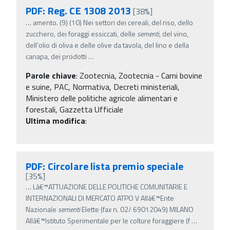
PDF: Reg. CE 1308 2013
[38%]
…
amento. (9) (10) Nei settori dei cereali, del riso, dello
zucchero, dei foraggi essiccati, delle
sementi
, del vino,
dell'olio di oliva e delle olive da tavola, del lino e della
canapa, dei prodotti
…
Parole chiave
:
Zootecnia, Zootecnia - Carni bovine
e suine, PAC, Normativa, Decreti ministeriali,
Ministero delle politiche agricole alimentari e
forestali, Gazzetta Ufficiale
Ultima modifica
:
PDF: Circolare lista premio speciale
[35%]
…
Lâ€™ATTUAZIONE DELLE POLITICHE COMUNITARIE E
INTERNAZIONALI DI MERCATO ATPO V Allâ€™Ente
Nazionale
sementi
Elette (fax n. 02/ 69012049) MILANO
Allâ€™Istituto Sperimentale per le colture foraggiere (f
…