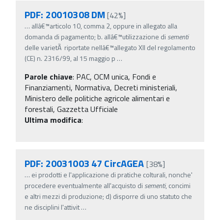
PDF: 20010308 DM
[42%]
…
allâ€™articolo 10, comma 2, oppure in allegato alla
domanda di pagamento; b. allâ€™utilizzazione di
sementi
delle varietÃ riportate nellâ€™allegato XII del regolamento
(CE) n. 2316/99, al 15 maggio p
…
Parole chiave
:
PAC, OCM unica, Fondi e
Finanziamenti, Normativa, Decreti ministeriali,
Ministero delle politiche agricole alimentari e
forestali, Gazzetta Ufficiale
Ultima modifica
:
PDF: 20031003 47 CircAGEA
[38%]
…
ei prodotti e l'applicazione di pratiche colturali, nonche'
procedere eventualmente all'acquisto di
sementi
, concimi
e altri mezzi di produzione; d) disporre di uno statuto che
ne disciplini l'attivit
…