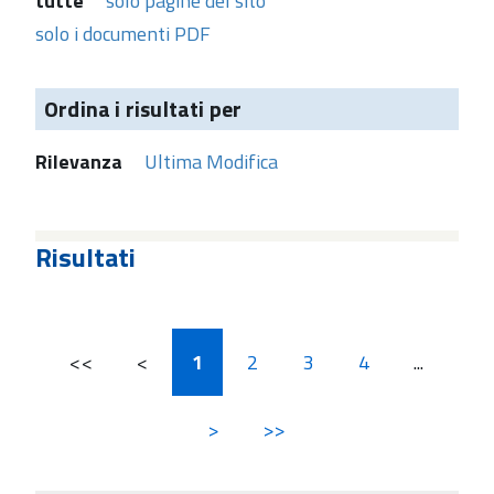
tutte
solo pagine del sito
solo i documenti PDF
Ordina i risultati per
Rilevanza
Ultima Modifica
Risultati
<<
<
1
2
3
4
...
>
>>