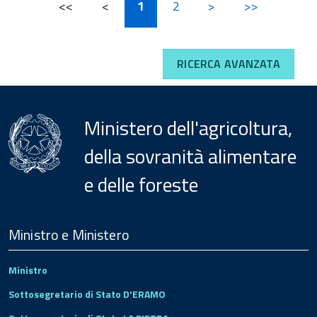
<<
<
1
2
>
>>
RICERCA AVANZATA
Ministero dell'agricoltura,
della sovranità alimentare
e delle foreste
Menu
Footer
Ministro e Ministero
Ministro
Sottosegretario di Stato D'ERAMO