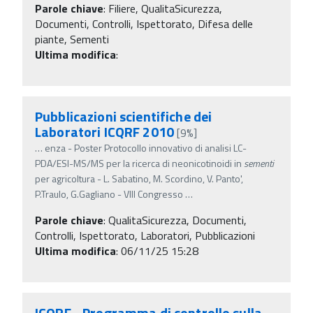
Parole chiave
:
Filiere, QualitaSicurezza,
Documenti, Controlli, Ispettorato, Difesa delle
piante, Sementi
Ultima modifica
:
Pubblicazioni scientifiche dei
Laboratori ICQRF 2010
[9%]
…
enza - Poster Protocollo innovativo di analisi LC-
PDA/ESI-MS/MS per la ricerca di neonicotinoidi in
sementi
per agricoltura - L. Sabatino, M. Scordino, V. Panto',
P.Traulo, G.Gagliano - VIII Congresso
…
Parole chiave
:
QualitaSicurezza, Documenti,
Controlli, Ispettorato, Laboratori, Pubblicazioni
Ultima modifica
: 06/11/25 15:28
ICQRF - Programma di controllo sulla