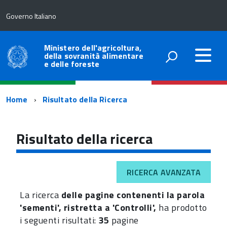
Governo Italiano
Ministero dell'agricoltura,
della sovranità alimentare
e delle foreste
Percorso
Home
Risultato della Ricerca
di
navigazione
Risultato della ricerca
RICERCA AVANZATA
La ricerca
delle pagine contenenti la parola
'sementi', ristretta a 'Controlli',
ha prodotto
i seguenti risultati:
35
pagine