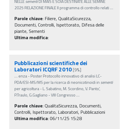
NELLE
sementi
DI MAIS E SOIA DESTINATE ALLE SEMINE
2025 RELAZIONE FINALE Il programma di controllo relati
…
Parole chiave
:
Filiere, QualitaSicurezza,
Documenti, Controlli, Ispettorato, Difesa delle
piante, Sementi
Ultima modifica
:
Pubblicazioni scientifiche dei
Laboratori ICQRF 2010
[9%]
…
enza - Poster Protocollo innovativo di analisi LC-
PDA/ESI-MS/MS per la ricerca di neonicotinoidi in
sementi
per agricoltura - L. Sabatino, M. Scordino, V. Panto',
P.Traulo, G.Gagliano - VIII Congresso
…
Parole chiave
:
QualitaSicurezza, Documenti,
Controlli, Ispettorato, Laboratori, Pubblicazioni
Ultima modifica
: 06/11/25 15:28