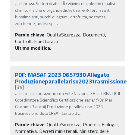
…
di prova. Settori di attivitÃ : vitivinicolo, oleario (analisi
chimico-fisiche e organolettiche),
sementi
, fertilizzanti,
biostimolanti, succhi di agrumi, ortofrutta, sostanze
zuccherine, analisi sp
…
Parole chiave
:
QualitaSicurezza, Documenti,
Controlli, Ispettorato
Ultima modifica
:
PDF: MASAF 2023 0657930 Allegato
Produzioneparallelariso2023trasmissione
[3%]
…
elli in collaborazione con Ente Nazionale Risi. CREA-DC Il
Coordinatore Scientifico Certificazione
sementi
(Dr. Pier
Giacomo Bianchi) Produzione parallela riso 2023
trasmissione.docx CREA - Centro d
…
Parole chiave
:
QualitaSicurezza, Prodotti Biologici,
Normativa, Decreti ministeriali, Ministero delle