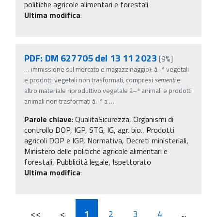
politiche agricole alimentari e forestali
Ultima modifica
:
PDF: DM 627705 del 13 11 2023
[9%]
…
immissione sul mercato e magazzinaggio): â–ª vegetali
e prodotti vegetali non trasformati, compresi
sementi
e
altro materiale riproduttivo vegetale â–ª animali e prodotti
animali non trasformati â–ª a
…
Parole chiave
:
QualitaSicurezza, Organismi di
controllo DOP, IGP, STG, IG, agr. bio., Prodotti
agricoli DOP e IGP, Normativa, Decreti ministeriali,
Ministero delle politiche agricole alimentari e
forestali, Pubblicità legale, Ispettorato
Ultima modifica
:
<<
<
1
2
3
4
...