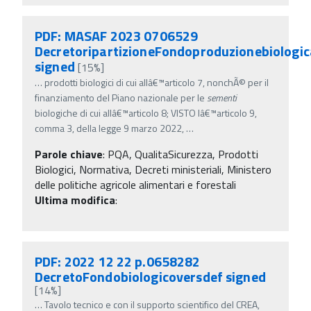
PDF: MASAF 2023 0706529
DecretoripartizioneFondoproduzionebiologic
signed
[15%]
…
prodotti biologici di cui allâ€™articolo 7, nonchÃ© per il
finanziamento del Piano nazionale per le
sementi
biologiche di cui allâ€™articolo 8; VISTO lâ€™articolo 9,
comma 3, della legge 9 marzo 2022,
…
Parole chiave
:
PQA, QualitaSicurezza, Prodotti
Biologici, Normativa, Decreti ministeriali, Ministero
delle politiche agricole alimentari e forestali
Ultima modifica
:
PDF: 2022 12 22 p.0658282
DecretoFondobiologicoversdef signed
[14%]
…
Tavolo tecnico e con il supporto scientifico del CREA,