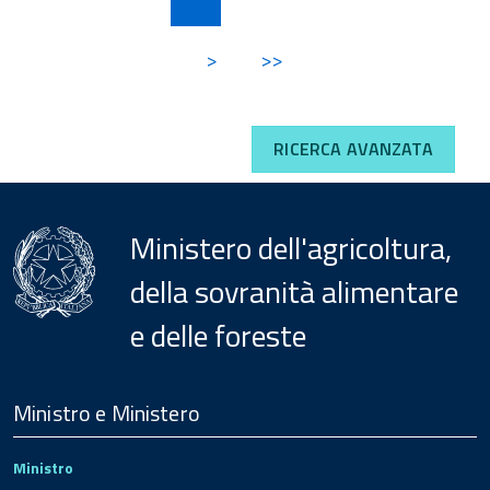
>
>>
RICERCA AVANZATA
Ministero dell'agricoltura,
della sovranità alimentare
e delle foreste
Menu
Footer
Ministro e Ministero
Ministro