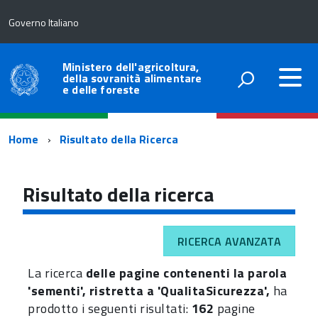
Governo Italiano
Ministero dell'agricoltura,
della sovranità alimentare
e delle foreste
Percorso
Home
Risultato della Ricerca
di
navigazione
Risultato della ricerca
RICERCA AVANZATA
La ricerca
delle pagine contenenti la parola
'sementi', ristretta a 'QualitaSicurezza',
ha
prodotto i seguenti risultati:
162
pagine