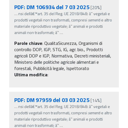
PDF: DM 106934 del 7 03 2025
[20%]
…
nsi dellâ€™art. 35 del Reg. UE 2018/848: âˆ’ vegetali e
prodotti vegetali non trasformati, compresi
sementi
e altro
materiale riproduttivo vegetale; âˆ’ animali e prodotti
animali non trasformati; âˆ’
…
Parole chiave
:
QualitaSicurezza, Organismi di
controllo DOP, IGP, STG, IG, agr. bio., Prodotti
agricoli DOP e IGP, Normativa, Decreti ministeriali,
Ministero delle politiche agricole alimentari e
forestali, Pubblicità legale, Ispettorato
Ultima modifica
:
PDF: DM 97959 del 03 03 2025
[14%]
…
nsi dellâ€™art. 35 del Reg. UE 2018/848: âˆ’ vegetali e
prodotti vegetali non trasformati, compresi
sementi
e altro
materiale riproduttivo vegetale; âˆ’ animali e prodotti
animali non trasformati; âˆ’
…