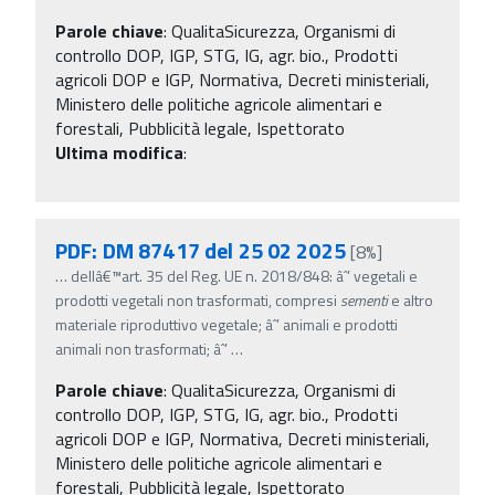
Parole chiave
:
QualitaSicurezza, Organismi di
controllo DOP, IGP, STG, IG, agr. bio., Prodotti
agricoli DOP e IGP, Normativa, Decreti ministeriali,
Ministero delle politiche agricole alimentari e
forestali, Pubblicità legale, Ispettorato
Ultima modifica
:
PDF: DM 87417 del 25 02 2025
[8%]
…
dellâ€™art. 35 del Reg. UE n. 2018/848: âˆ’ vegetali e
prodotti vegetali non trasformati, compresi
sementi
e altro
materiale riproduttivo vegetale; âˆ’ animali e prodotti
animali non trasformati; âˆ’
…
Parole chiave
:
QualitaSicurezza, Organismi di
controllo DOP, IGP, STG, IG, agr. bio., Prodotti
agricoli DOP e IGP, Normativa, Decreti ministeriali,
Ministero delle politiche agricole alimentari e
forestali, Pubblicità legale, Ispettorato