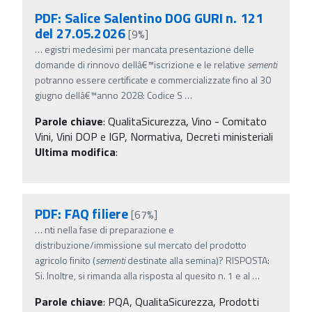
PDF: Salice Salentino DOG GURI n. 121
del 27.05.2026
[9%]
…
egistri medesimi per mancata presentazione delle
domande di rinnovo dellâ€™iscrizione e le relative
sementi
potranno essere certificate e commercializzate fino al 30
giugno dellâ€™anno 2028: Codice S
…
Parole chiave
:
QualitaSicurezza, Vino - Comitato
Vini, Vini DOP e IGP, Normativa, Decreti ministeriali
Ultima modifica
:
PDF: FAQ filiere
[67%]
…
nti nella fase di preparazione e
distribuzione/immissione sul mercato del prodotto
agricolo finito (
sementi
destinate alla semina)? RISPOSTA:
Si. Inoltre, si rimanda alla risposta al quesito n. 1 e al
…
Parole chiave
:
PQA, QualitaSicurezza, Prodotti