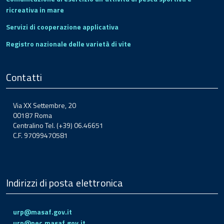
ricreativa in mare
Servizi di cooperazione applicativa
Registro nazionale delle varietà di vite
Contatti
Via XX Settembre, 20
00187 Roma
Centralino Tel. (+39) 06.46651
C.F. 97099470581
Indirizzi di posta elettronica
urp@masaf.gov.it
urp@pec.masaf.gov.it