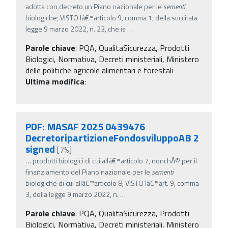
adotta con decreto un Piano nazionale per le
sementi
biologiche; VISTO lâ€™articolo 9, comma 1, della succitata
legge 9 marzo 2022, n. 23, che is
…
Parole chiave
:
PQA, QualitaSicurezza, Prodotti
Biologici, Normativa, Decreti ministeriali, Ministero
delle politiche agricole alimentari e forestali
Ultima modifica
:
PDF: MASAF 2025 0439476
DecretoripartizioneFondosviluppoAB 2
signed
[7%]
…
prodotti biologici di cui allâ€™articolo 7, nonchÃ© per il
finanziamento del Piano nazionale per le
sementi
biologiche di cui allâ€™articolo 8; VISTO lâ€™art. 9, comma
3, della legge 9 marzo 2022, n.
…
Parole chiave
:
PQA, QualitaSicurezza, Prodotti
Biologici, Normativa, Decreti ministeriali, Ministero