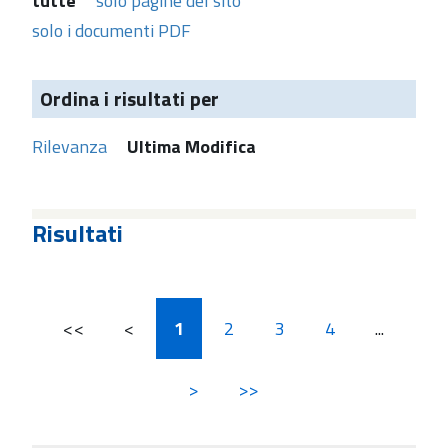
tutte
solo pagine del sito
solo i documenti PDF
Ordina i risultati per
Rilevanza
Ultima Modifica
Risultati
<<
<
1
2
3
4
...
>
>>