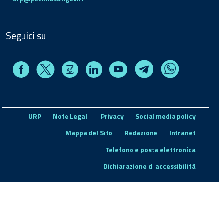
Seguici su
Facebook
Instagram
Linkedin
Youtube
X
Telegram
Whatsapp
URP
Note Legali
Privacy
Social media policy
Mappa del Sito
Redazione
Intranet
Telefono e posta elettronica
Dichiarazione di accessibilità