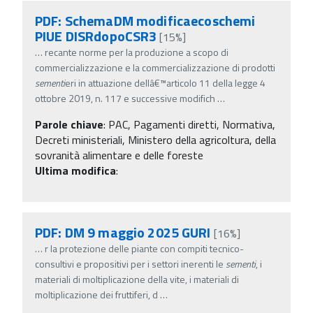
PDF: SchemaDM modificaecoschemi
PIUE DISRdopoCSR3
[15%]
…
recante norme per la produzione a scopo di
commercializzazione e la commercializzazione di prodotti
sementi
eri in attuazione dellâ€™articolo 11 della legge 4
ottobre 2019, n. 117 e successive modifich
…
Parole chiave
:
PAC, Pagamenti diretti, Normativa,
Decreti ministeriali, Ministero della agricoltura, della
sovranità alimentare e delle foreste
Ultima modifica
:
PDF: DM 9 maggio 2025 GURI
[16%]
…
r la protezione delle piante con compiti tecnico-
consultivi e propositivi per i settori inerenti le
sementi
, i
materiali di moltiplicazione della vite, i materiali di
moltiplicazione dei fruttiferi, d
…