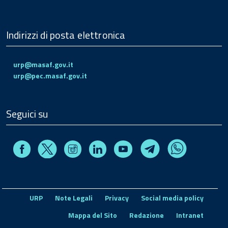
Indirizzi di posta elettronica
urp@masaf.gov.it
urp@pec.masaf.gov.it
Seguici su
Facebook
Instagram
Linkedin
Youtube
X
Telegram
Whatsapp
URP
Note Legali
Privacy
Social media policy
Mappa del Sito
Redazione
Intranet