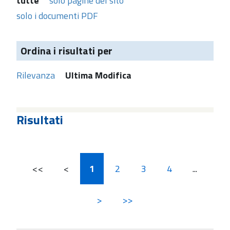
tutte
solo pagine del sito
solo i documenti PDF
Ordina i risultati per
Rilevanza
Ultima Modifica
Risultati
<<
<
1
2
3
4
...
>
>>