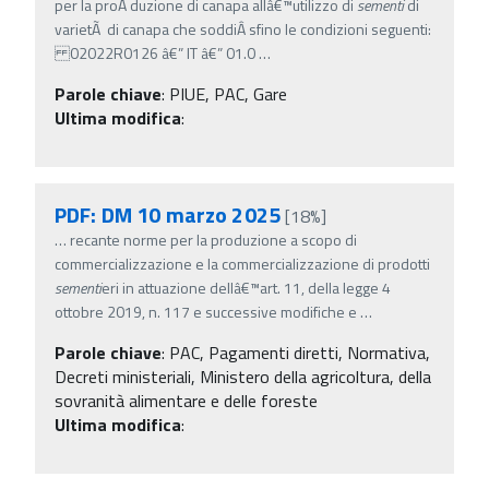
per la proÂ­ duzione di canapa allâ€™utilizzo di
sementi
di
varietÃ di canapa che soddiÂ­ sfino le condizioni seguenti:
02022R0126 â€” IT â€” 01.0
…
Parole chiave
:
PIUE, PAC, Gare
Ultima modifica
:
PDF: DM 10 marzo 2025
[18%]
…
recante norme per la produzione a scopo di
commercializzazione e la commercializzazione di prodotti
sementi
eri in attuazione dellâ€™art. 11, della legge 4
ottobre 2019, n. 117 e successive modifiche e
…
Parole chiave
:
PAC, Pagamenti diretti, Normativa,
Decreti ministeriali, Ministero della agricoltura, della
sovranità alimentare e delle foreste
Ultima modifica
: