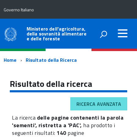
Governo Italiano
Ministero dell'agricoltura,
della sovranità alimentare
e delle foreste
Percorso
Home
Risultato della Ricerca
di
navigazione
Risultato della ricerca
RICERCA AVANZATA
La ricerca
delle pagine contenenti la parola
'sementi', ristretta a 'PAC',
ha prodotto i
seguenti risultati:
140
pagine