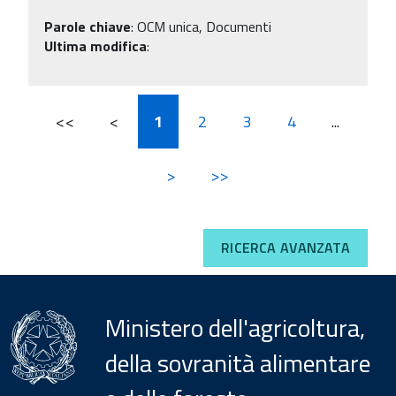
Parole chiave
:
OCM unica, Documenti
Ultima modifica
:
<<
<
1
2
3
4
...
>
>>
RICERCA AVANZATA
Ministero dell'agricoltura,
della sovranità alimentare