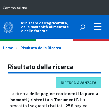
Governo Italiano
Ministero dell'agricoltura,
della sovranità alimentare
e delle foreste
Percorso
Home
Risultato della Ricerca
di
navigazione
Risultato della ricerca
RICERCA AVANZATA
La ricerca
delle pagine contenenti la parola
'sementi', ristretta a 'Documenti',
ha
prodotto i seguenti risultati:
258
pagine