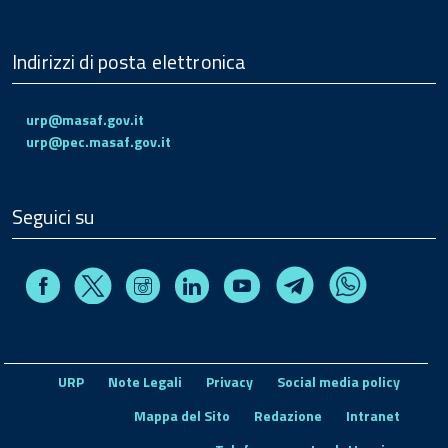
Indirizzi di posta elettronica
urp@masaf.gov.it
urp@pec.masaf.gov.it
Seguici su
Facebook
Instagram
Linkedin
Youtube
X
Telegram
Whatsapp
URP
Note Legali
Privacy
Social media policy
Mappa del Sito
Redazione
Intranet