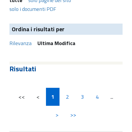
tutte
solo pagine del sito
solo i documenti PDF
Ordina i risultati per
Rilevanza
Ultima Modifica
Risultati
<<
<
1
2
3
4
...
>
>>