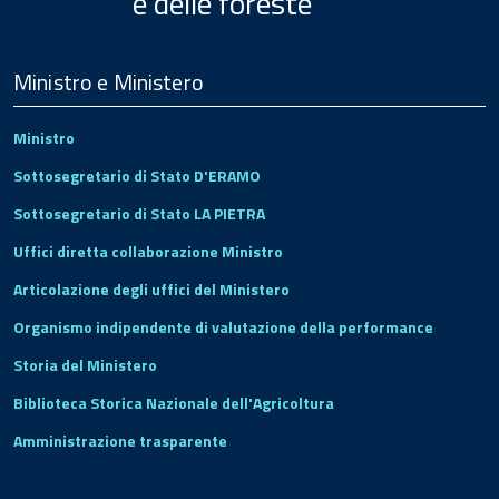
e delle foreste
Menu
Footer
Ministro e Ministero
Ministro
Sottosegretario di Stato D'ERAMO
Sottosegretario di Stato LA PIETRA
Uffici diretta collaborazione Ministro
Articolazione degli uffici del Ministero
Organismo indipendente di valutazione della performance
Storia del Ministero
Biblioteca Storica Nazionale dell'Agricoltura
Amministrazione trasparente