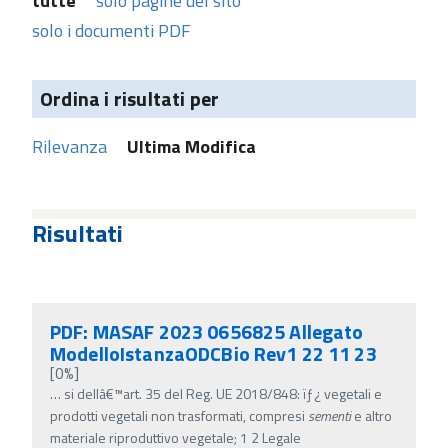
tutte
solo pagine del sito
solo i documenti PDF
Ordina i risultati per
Rilevanza
Ultima Modifica
Risultati
PDF: MASAF 2023 0656825 Allegato
ModelloIstanzaODCBio Rev1 22 11 23
[0%]
…
si dellâ€™art. 35 del Reg. UE 2018/848: ïƒ¿ vegetali e
prodotti vegetali non trasformati, compresi
sementi
e altro
materiale riproduttivo vegetale; 1 2 Legale