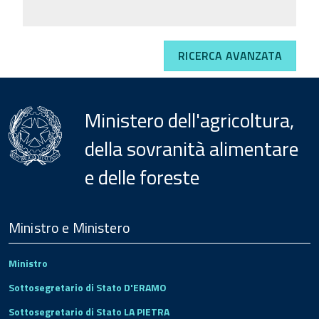
RICERCA AVANZATA
Ministero dell'agricoltura,
della sovranità alimentare
e delle foreste
Menu
Footer
Ministro e Ministero
Ministro
Sottosegretario di Stato D'ERAMO
Sottosegretario di Stato LA PIETRA