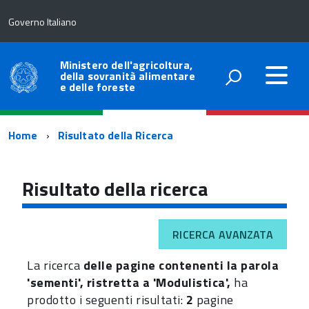
Governo Italiano
Ministero dell'agricoltura,
della sovranità alimentare
e delle foreste
Percorso
Home
Risultato della Ricerca
di
navigazione
Risultato della ricerca
RICERCA AVANZATA
La ricerca
delle pagine contenenti la parola
'sementi', ristretta a 'Modulistica',
ha
prodotto i seguenti risultati:
2
pagine