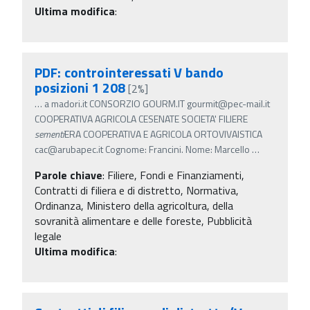
Ultima modifica
:
PDF: controinteressati V bando
posizioni 1 208
[2%]
…
a madori.it CONSORZIO GOURM.IT gourmit@pec-mail.it
COOPERATIVA AGRICOLA CESENATE SOCIETA' FILIERE
sementi
ERA COOPERATIVA E AGRICOLA ORTOVIVAISTICA
cac@arubapec.it Cognome: Francini. Nome: Marcello
…
Parole chiave
:
Filiere, Fondi e Finanziamenti,
Contratti di filiera e di distretto, Normativa,
Ordinanza, Ministero della agricoltura, della
sovranità alimentare e delle foreste, Pubblicità
legale
Ultima modifica
: