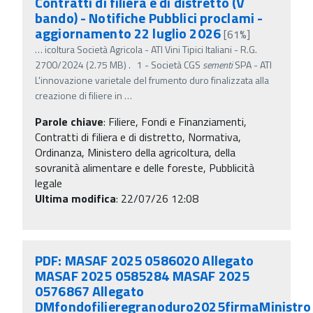
Contratti di filiera e di distretto (V
bando) - Notifiche Pubblici proclami -
aggiornamento 22 luglio 2026
[61%]
…
icoltura Società Agricola - ATI Vini Tipici Italiani - R.G.
2700/2024 (2.75 MB) . 1 - Società CGS
sementi
SPA - ATI
L'innovazione varietale del frumento duro finalizzata alla
creazione di filiere in
…
Parole chiave
:
Filiere, Fondi e Finanziamenti,
Contratti di filiera e di distretto, Normativa,
Ordinanza, Ministero della agricoltura, della
sovranità alimentare e delle foreste, Pubblicità
legale
Ultima modifica
: 22/07/26 12:08
PDF: MASAF 2025 0586020 Allegato
MASAF 2025 0585284 MASAF 2025
0576867 Allegato
DMfondofilieregranoduro2025firmaMinistro