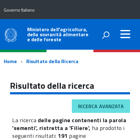
Governo Italiano
Ministero dell'agricoltura,
della sovranità alimentare
e delle foreste
Percorso
Home
Risultato della Ricerca
di
navigazione
Risultato della ricerca
RICERCA AVANZATA
La ricerca
delle pagine contenenti la parola
'sementi', ristretta a 'Filiere',
ha prodotto i
seguenti risultati:
191
pagine