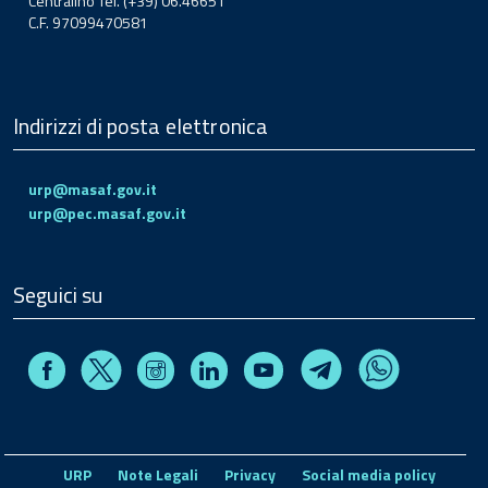
Centralino Tel. (+39) 06.46651
C.F. 97099470581
Indirizzi di posta elettronica
urp@masaf.gov.it
urp@pec.masaf.gov.it
Seguici su
Facebook
Instagram
Linkedin
Youtube
X
Telegram
Whatsapp
URP
Note Legali
Privacy
Social media policy