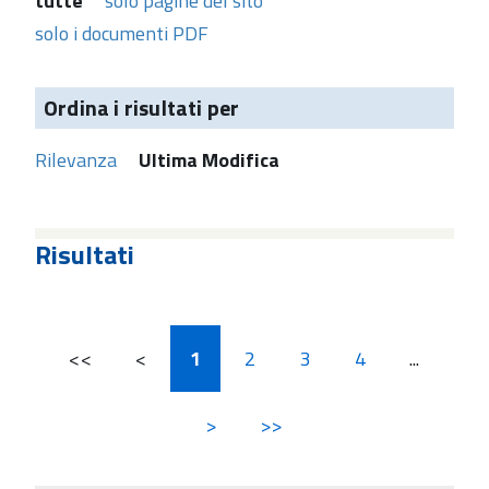
tutte
solo pagine del sito
solo i documenti PDF
Ordina i risultati per
Rilevanza
Ultima Modifica
Risultati
<<
<
1
2
3
4
...
>
>>