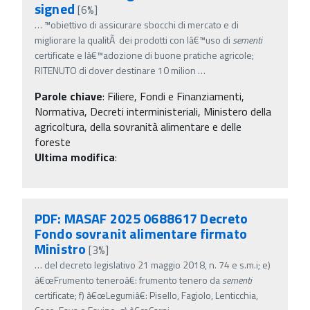
signed
[6%]
…
™obiettivo di assicurare sbocchi di mercato e di
migliorare la qualitÃ dei prodotti con lâ€™uso di
sementi
certificate e lâ€™adozione di buone pratiche agricole;
RITENUTO di dover destinare 10 milion
…
Parole chiave
:
Filiere, Fondi e Finanziamenti,
Normativa, Decreti interministeriali, Ministero della
agricoltura, della sovranità alimentare e delle
foreste
Ultima modifica
:
PDF: MASAF 2025 0688617 Decreto
Fondo sovranit alimentare firmato
Ministro
[3%]
…
del decreto legislativo 21 maggio 2018, n. 74 e s.m.i; e)
â€œFrumento teneroâ€: frumento tenero da
sementi
certificate; f) â€œLegumiâ€: Pisello, Fagiolo, Lenticchia,