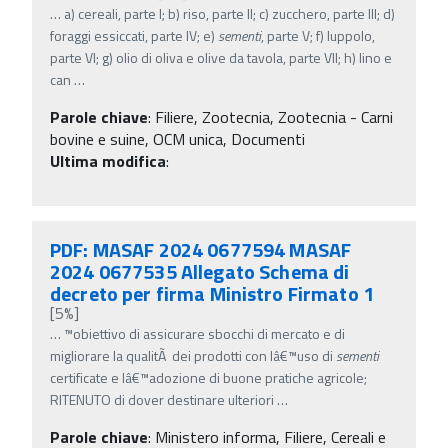
…
a) cereali, parte I; b) riso, parte II; c) zucchero, parte III; d)
foraggi essiccati, parte IV; e)
sementi
, parte V; f) luppolo,
parte VI; g) olio di oliva e olive da tavola, parte VII; h) lino e
can
…
Parole chiave
:
Filiere, Zootecnia, Zootecnia - Carni
bovine e suine, OCM unica, Documenti
Ultima modifica
:
PDF: MASAF 2024 0677594 MASAF
2024 0677535 Allegato Schema di
decreto per firma Ministro Firmato 1
[5%]
…
™obiettivo di assicurare sbocchi di mercato e di
migliorare la qualitÃ dei prodotti con lâ€™uso di
sementi
certificate e lâ€™adozione di buone pratiche agricole;
RITENUTO di dover destinare ulteriori
…
Parole chiave
:
Ministero informa, Filiere, Cereali e