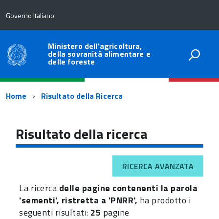
Governo Italiano
Ministero dell'agricoltura,
della sovranità alimentare e
delle foreste
Percorso
Home
Risultato della Ricerca
di
navigazione
Risultato della ricerca
RICERCA AVANZATA
La ricerca
delle pagine contenenti la parola
'sementi', ristretta a 'PNRR',
ha prodotto i
seguenti risultati:
25
pagine