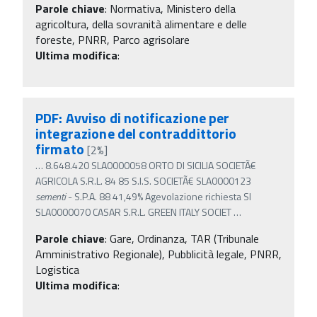
Parole chiave
:
Normativa, Ministero della
agricoltura, della sovranità alimentare e delle
foreste, PNRR, Parco agrisolare
Ultima modifica
:
PDF: Avviso di notificazione per
integrazione del contraddittorio
firmato
[2%]
…
8.648.420 SLA0000058 ORTO DI SICILIA SOCIETÃ€
AGRICOLA S.R.L. 84 85 S.I.S. SOCIETÃ€ SLA0000123
sementi
- S.P.A. 88 41,49% Agevolazione richiesta SI
SLA0000070 CASAR S.R.L. GREEN ITALY SOCIET
…
Parole chiave
:
Gare, Ordinanza, TAR (Tribunale
Amministrativo Regionale), Pubblicità legale, PNRR,
Logistica
Ultima modifica
: