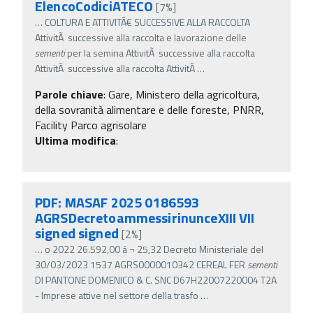
ElencoCodiciATECO
[7%]
…
COLTURA E ATTIVITÃ€ SUCCESSIVE ALLA RACCOLTA
AttivitÃ successive alla raccolta e lavorazione delle
sementi
per la semina AttivitÃ successive alla raccolta
AttivitÃ successive alla raccolta AttivitÃ
…
Parole chiave
:
Gare, Ministero della agricoltura,
della sovranità alimentare e delle foreste, PNRR,
Facility Parco agrisolare
Ultima modifica
:
PDF: MASAF 2025 0186593
AGRSDecretoammessirinunceXIII VII
signed signed
[2%]
…
o 2022 26.592,00 â‚¬ 25,32 Decreto Ministeriale del
30/03/2023 1537 AGRS0000010342 CEREAL FER
sementi
DI PANTONE DOMENICO & C. SNC D67H22007220004 T2A
- Imprese attive nel settore della trasfo
…