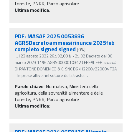
foreste, PNRR, Parco agrisolare
Ultima modifica
:
PDF: MASAF 2025 0053836
AGRSDecretoammessirinunce 2025feb
completo signed signed
[0%]
…
l 23 agosto 2022 26.592,00 â‚¬ 25,32 Decreto del 30
marzo 2023 1496 AGRS0000010342 CEREAL FER
sementi
DI PANTONE DOMENICO & C. SNC D67H22007220004 T2A
- Imprese attive nel settore della trasfo
…
Parole chiave
:
Normativa, Ministero della
agricoltura, della sovranità alimentare e delle
foreste, PNRR, Parco agrisolare
Ultima modifica
:
PDF: MASAF 2024 0658176 Allegato