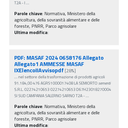
T2A - I
…
Parole chiave
:
Normativa, Ministero della
agricoltura, della sovranità alimentare e delle
foreste, PNRR, Parco agrisolare
Ultima modifica
:
PDF: MASAF 2024 0658176 Allegato
Allegato1 AMMESSE MASAF
IXElencoIIAvvisopdf
[28%]
…
nel settore della trasformazione di prodotti agricoli
91.184,00 476 AGRS1000017408 LA SEMIORTO
sementi
S.R.L. 02274210653 02274210653 D67H23018270004
SI SUD CAMPANIA SALERNO SARNO T2A -
…
Parole chiave
:
Normativa, Ministero della
agricoltura, della sovranità alimentare e delle
foreste, PNRR, Parco agrisolare
Ultima modifica
: