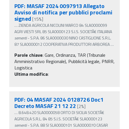
PDF: MASAF 2024 0097913 Allegato
Avviso di notifica per pubblici proclami
signed
[15%]
…
ZIENDA AGRICOLA NICOLINI MARCO 84 SLA0000099
AGRI VIESTI SRL 85 SLA0000123 S.I.S. SOCIETÃ€ ITALIANA
sementi
- S.P.A. 86 SLA0000030 NINO CASTIGLIONE S.R.L.
87 SLA0000012 COOPERATIVA PRODUTTORI ARBOREA
…
Parole chiave
:
Gare, Ordinanza, TAR (Tribunale
Amministrativo Regionale), Pubblicità legale, PNRR,
Logistica
Ultima modifica
:
PDF: 04 MASAF 2024 0128726 Doc1
Decreto MASAF 21 12 22
[2%]
…
8.648.420 SLA0000058 ORTO DI SICILIA SOCIETÃ€
AGRICOLA S.R.L. 84 85 S.I.S. SOCIETÃ€ SLA0000123
sementi
- S.P.A. 88 SI SLA0000101 SLA0000070 CASAR