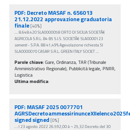
PDF: Decreto MASAF n. 656013
21.12.2022 approvazione graduatoria
finale
[40%]
…
8.648.420 SLA0000058 ORTO DI SICILIA SOCIETÃ€
AGRICOLA S.R.L. 84 85 S.I.S. SOCIETÃ€ SLA0000123
sementi
- S.P.A. 88 41,49% Agevolazione richiesta SI
SLA0000070 CASAR S.R.L. GREEN ITALY SOCIET
…
Parole chiave
:
Gare, Ordinanza, TAR (Tribunale
Amministrativo Regionale), Pubblicità legale, PNRR,
Logistica
Ultima modifica
:
PDF: MASAF 2025 0077701
AGRSDecretoammessirinunceXIIelenco2025fe
signed signed
[0%]
…
l 23 agosto 2022 26.592,00 â‚¬ 25,32 Decreto del 30