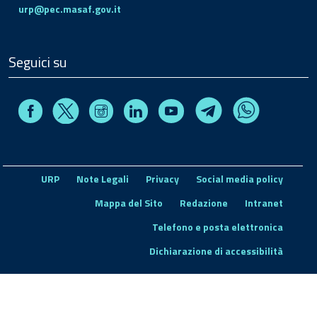
urp@pec.masaf.gov.it
Seguici su
Facebook
Instagram
Linkedin
Youtube
X
Telegram
Whatsapp
URP
Note Legali
Privacy
Social media policy
Mappa del Sito
Redazione
Intranet
Telefono e posta elettronica
Dichiarazione di accessibilità