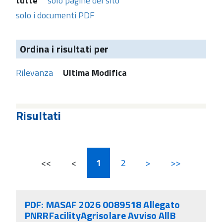
tutte
solo pagine del sito
solo i documenti PDF
Ordina i risultati per
Rilevanza
Ultima Modifica
Risultati
<<
<
1
2
>
>>
PDF: MASAF 2026 0089518 Allegato
PNRRFacilityAgrisolare Avviso AllB