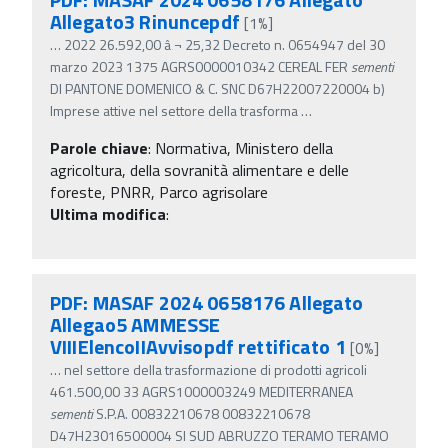
Allegato3 Rinuncepdf
[1%]
…
2022 26.592,00 â‚¬ 25,32 Decreto n. 0654947 del 30
marzo 2023 1375 AGRS0000010342 CEREAL FER
sementi
DI PANTONE DOMENICO & C. SNC D67H22007220004 b)
Imprese attive nel settore della trasforma
…
Parole chiave
:
Normativa, Ministero della
agricoltura, della sovranità alimentare e delle
foreste, PNRR, Parco agrisolare
Ultima modifica
:
PDF: MASAF 2024 0658176 Allegato
Allegao5 AMMESSE
VIIIElencoIIAvvisopdf rettificato 1
[0%]
…
nel settore della trasformazione di prodotti agricoli
461.500,00 33 AGRS1000003249 MEDITERRANEA
sementi
S.P.A. 00832210678 00832210678
D47H23016500004 SI SUD ABRUZZO TERAMO TERAMO