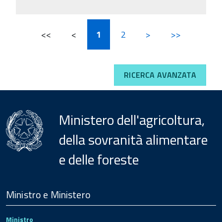
<<
<
1
2
>
>>
RICERCA AVANZATA
Ministero dell'agricoltura,
della sovranità alimentare
e delle foreste
Menu
Footer
Ministro e Ministero
Ministro