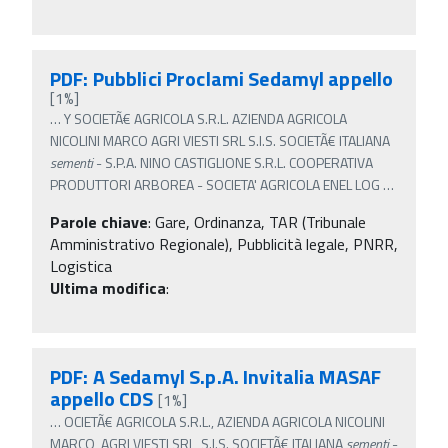
PDF: Pubblici Proclami Sedamyl appello
[1%]
…
Y SOCIETÃ€ AGRICOLA S.R.L. AZIENDA AGRICOLA
NICOLINI MARCO AGRI VIESTI SRL S.I.S. SOCIETÃ€ ITALIANA
sementi
- S.P.A. NINO CASTIGLIONE S.R.L. COOPERATIVA
PRODUTTORI ARBOREA - SOCIETA' AGRICOLA ENEL LOG
…
Parole chiave
:
Gare, Ordinanza, TAR (Tribunale
Amministrativo Regionale), Pubblicità legale, PNRR,
Logistica
Ultima modifica
:
PDF: A Sedamyl S.p.A. Invitalia MASAF
appello CDS
[1%]
…
OCIETÃ€ AGRICOLA S.R.L., AZIENDA AGRICOLA NICOLINI
MARCO, AGRI VIESTI SRL, S.I.S. SOCIETÃ€ ITALIANA
sementi
-