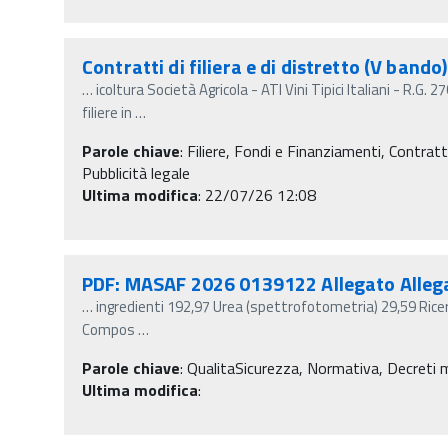
Contratti di filiera e di distretto (V band
…
icoltura Società Agricola - ATI Vini Tipici Italiani - R.G
filiere in
…
Parole chiave
:
Filiere, Fondi e Finanziamenti, Contratti
Pubblicità legale
Ultima modifica
: 22/07/26 12:08
PDF: MASAF 2026 0139122 Allegato Alleg
…
ingredienti 192,97 Urea (spettrofotometria) 29,59 Rice
Compos
…
Parole chiave
:
QualitaSicurezza, Normativa, Decreti min
Ultima modifica
: