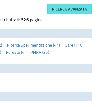
RICERCA AVANZATA
i risultati:
526
pagine
2)
Ricerca Sperimentazione (44)
Gare (116)
)
Foreste (4)
PNRR (25)