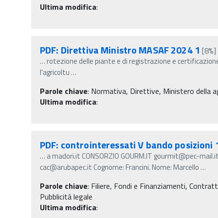
Ultima modifica
:
PDF: Direttiva Ministro MASAF 2024 1
[8%]
…
rotezione delle piante e di registrazione e certificazione
l'agricoltu
…
Parole chiave
:
Normativa, Direttive, Ministero della a
Ultima modifica
:
PDF: controinteressati V bando posizioni 
…
a madori.it CONSORZIO GOURM.IT gourmit@pec-mail.
cac@arubapec.it Cognome: Francini. Nome: Marcello
…
Parole chiave
:
Filiere, Fondi e Finanziamenti, Contratti
Pubblicità legale
Ultima modifica
: