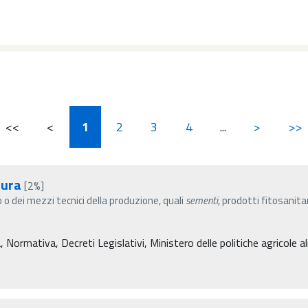
<<
<
1
2
3
4
...
>
>>
tura
[2%]
o dei mezzi tecnici della produzione, quali
sementi
, prodotti fitosanita
Normativa, Decreti Legislativi, Ministero delle politiche agricole a