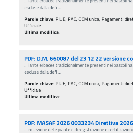
…
iante erbacee tradizionalmente presenti nei pascoli na
escluse dalla defi
…
Parole chiave
:
PIUE, PAC, OCM unica, Pagamenti diretti
Ufficiale
Ultima modifica
:
PDF: D.M. 660087 del 23 12 22 versione c
…
iante erbacee tradizionalmente presenti nei pascoli na
escluse dalla defi
…
Parole chiave
:
PIUE, PAC, OCM unica, Pagamenti diretti
Ufficiale
Ultima modifica
:
PDF: MASAF 2026 0033234 Direttiva 2026
…
rotezione delle piante e di registrazione e certificazione