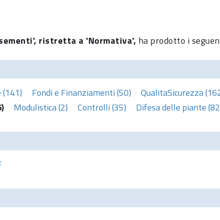
sementi', ristretta a 'Normativa',
ha prodotto i seguent
 (141)
Fondi e Finanziamenti (50)
QualitaSicurezza (16
)
Modulistica (2)
Controlli (35)
Difesa delle piante (82
F