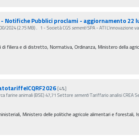
o) - Notifiche Pubblici proclami - aggiornamento 22 
. 2700/2024 (2.75 MB) . 1 - Società CGS
sementi
SPA - ATI L'innovazione var
 di filiera e di distretto, Normativa, Ordinanza, Ministero della agri
atotariffeICQRF2026
[4%]
rca farine animali (BSE) 47,71 Settore
sementi
Tariffario analisi CREA S
isteriali, Ministero delle politiche agricole alimentari e forestali, 