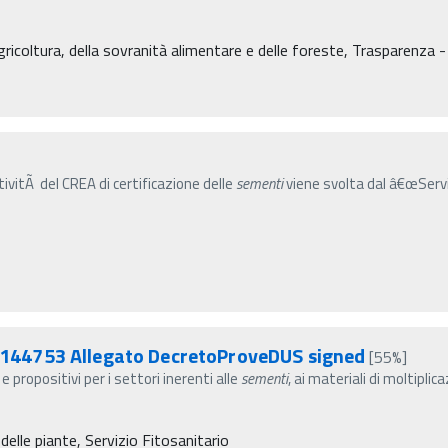
gricoltura, della sovranità alimentare e delle foreste, Trasparenza -
tivitÃ del CREA di certificazione delle
sementi
viene svolta dal â€œServi
44753 Allegato DecretoProveDUS signed
[55%]
e propositivi per i settori inerenti alle
sementi
, ai materiali di moltiplic
delle piante, Servizio Fitosanitario