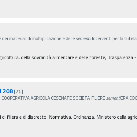
 dei materiali di moltiplicazione e delle
sementi
. Interventi per la tutel
gricoltura, della sovranità alimentare e delle foreste, Trasparenza -
1 208
[2%]
it COOPERATIVA AGRICOLA CESENATE SOCIETA' FILIERE
sementi
ERA COO
 di filiera e di distretto, Normativa, Ordinanza, Ministero della agri