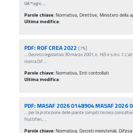
lâ€™agric
…
Parole chiave
:
Normativa, Direttive, Ministero della a
Ultima modifica
:
PDF: ROF CREA 2022
[7%]
…
Decreto legislativo 30 marzo 2001, n. 165 e s.m.i. 7. L'at
ricerca Dif
…
Parole chiave
:
Normativa, Enti controllati
Ultima modifica
:
PDF: MASAF 2026 0148904 MASAF 2026 01
…
per la protezione delle piante compiti tecnico consultivi 
fruttiferi,
…
Parole chiave
:
Normativa, Decreti ministeriali, Difesa 