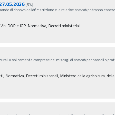
 27.05.2026
[9%]
de di rinnovo dellâ€™iscrizione e le relative
sementi
potranno essere 
 Vini DOP e IGP, Normativa, Decreti ministeriali
turali o solitamente comprese nei miscugli di
sementi
per pascoli o prati
, Normativa, Decreti ministeriali, Ministero della agricoltura, dell