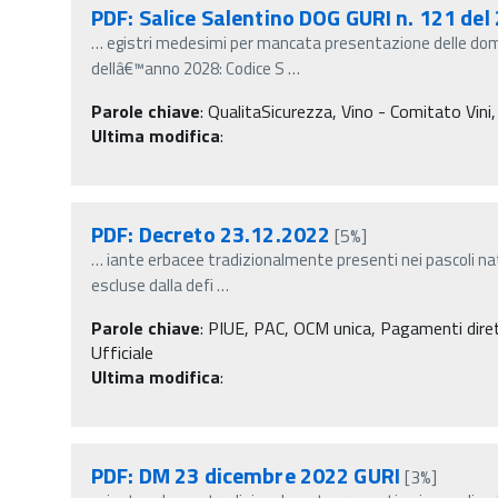
PDF: Salice Salentino DOG GURI n. 121 del
…
egistri medesimi per mancata presentazione delle doman
dellâ€™anno 2028: Codice S
…
Parole chiave
:
QualitaSicurezza, Vino - Comitato Vini,
Ultima modifica
:
PDF: Decreto 23.12.2022
[5%]
…
iante erbacee tradizionalmente presenti nei pascoli na
escluse dalla defi
…
Parole chiave
:
PIUE, PAC, OCM unica, Pagamenti diretti
Ufficiale
Ultima modifica
:
PDF: DM 23 dicembre 2022 GURI
[3%]