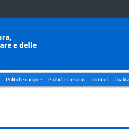
ura,
are e delle
Politiche europee
Politiche nazionali
Controlli
Qualit