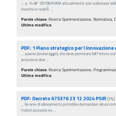
…
o, 14 â€“ 00198 ROMA attualmente solo sulla base dell
inserito in realtÃ
…
Parole chiave
:
Ricerca Sperimentazione, Normativa, Decr
Ultima modifica
:
PDF: 1 Piano strategico per l innovazione 
…
azione (brokeraggio), che deve permeare lâ€™intero sis
procedure dive
…
Parole chiave
:
Ricerca Sperimentazione, Programmazio
Ultima modifica
:
PDF: Decreto 675376 23 12 2024 PSIR
[5%]
…
lle aree di allevamento potrebbe demandare alcuni comp
I robot possono es
…