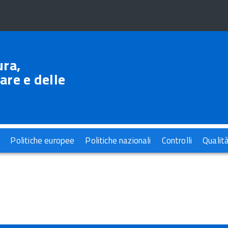
ura,
are e delle
Politiche europee
Politiche nazionali
Controlli
Qualit