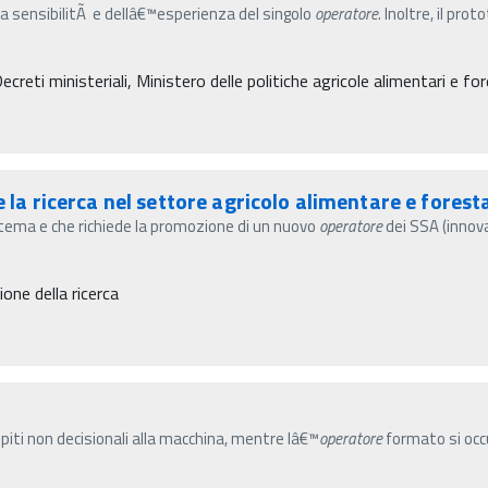
a sensibilitÃ e dellâ€™esperienza del singolo
operatore
. Inoltre, il pr
eti ministeriali, Ministero delle politiche agricole alimentari e for
e la ricerca nel settore agricolo alimentare e fores
tema e che richiede la promozione di un nuovo
operatore
dei SSA (innova
ne della ricerca
iti non decisionali alla macchina, mentre lâ€™
operatore
formato si occ