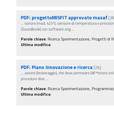
PDF: progettoMISFIT approvato masaf
[3%
…
sonoro (mod. 4231), sensore di temperatura e pressione
(Soundbook) con software orig
…
Parole chiave
:
Ricerca Sperimentazione, Progetti di Ric
Ultima modifica
:
PDF: Piano innovazione e ricerca
[2%]
…
azione (brokeraggio), che deve permeare lâ€™intero sis
procedure dive
…
Parole chiave
:
Ricerca Sperimentazione, Programmazi
Ultima modifica
: