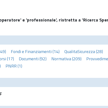
operatore' e 'professionale', ristretta a 'Ricerca Sp
(49)
Fondi e Finanziamenti (14)
QualitaSicurezza (28)
rsi (17)
Documenti (92)
Normativa (209)
Provvedimen
)
PNRR (1)
F