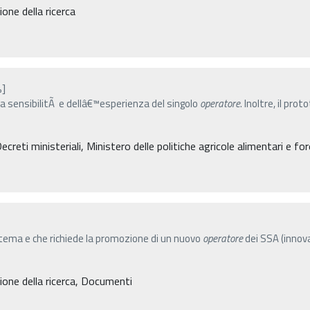
ne della ricerca
%]
a sensibilitÃ e dellâ€™esperienza del singolo
operatore
. Inoltre, il pr
eti ministeriali, Ministero delle politiche agricole alimentari e for
tema e che richiede la promozione di un nuovo
operatore
dei SSA (innova
one della ricerca, Documenti