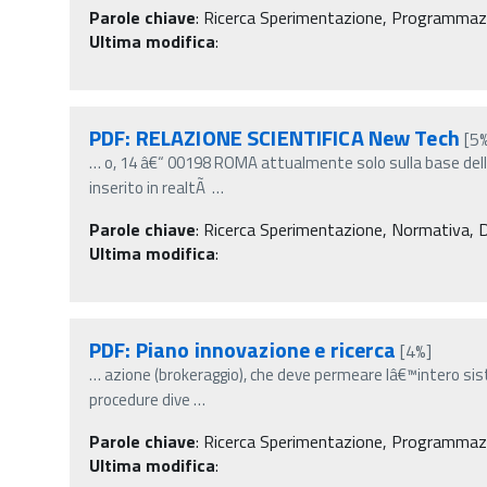
Parole chiave
:
Ricerca Sperimentazione, Programmazio
Ultima modifica
:
PDF: RELAZIONE SCIENTIFICA New Tech
[5
…
o, 14 â€“ 00198 ROMA attualmente solo sulla base dell
inserito in realtÃ
…
Parole chiave
:
Ricerca Sperimentazione, Normativa, Decr
Ultima modifica
:
PDF: Piano innovazione e ricerca
[4%]
…
azione (brokeraggio), che deve permeare lâ€™intero sis
procedure dive
…
Parole chiave
:
Ricerca Sperimentazione, Programmazi
Ultima modifica
: