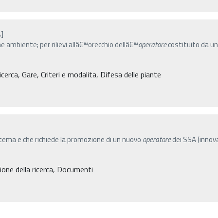
]
 ambiente; per rilievi allâ€™orecchio dellâ€™
operatore
costituito da un
erca, Gare, Criteri e modalita, Difesa delle piante
tema e che richiede la promozione di un nuovo
operatore
dei SSA (innova
one della ricerca, Documenti