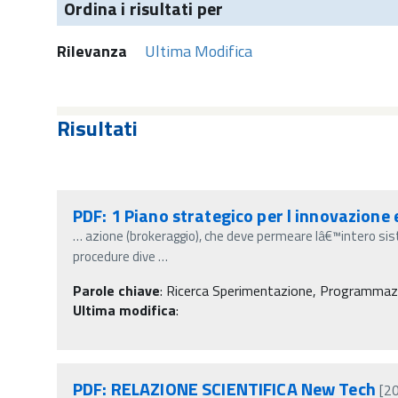
Ordina i risultati per
Rilevanza
Ultima Modifica
Risultati
PDF: 1 Piano strategico per l innovazione 
…
azione (brokeraggio), che deve permeare lâ€™intero sis
procedure dive
…
Parole chiave
:
Ricerca Sperimentazione, Programmazio
Ultima modifica
:
PDF: RELAZIONE SCIENTIFICA New Tech
[2