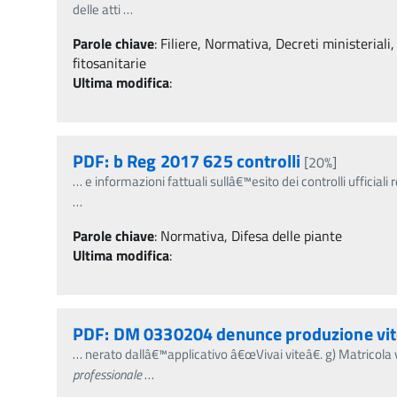
delle atti
…
Parole chiave
:
Filiere, Normativa, Decreti ministeriali,
fitosanitarie
Ultima modifica
:
PDF: b Reg 2017 625 controlli
[20%]
…
e informazioni fattuali sullâ€™esito dei controlli ufficiali r
…
Parole chiave
:
Normativa, Difesa delle piante
Ultima modifica
:
PDF: DM 0330204 denunce produzione vit
…
nerato dallâ€™applicativo â€œVivai viteâ€. g) Matricola 
professionale
…