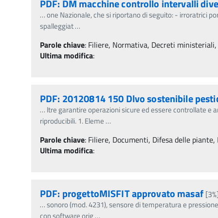
PDF: DM macchine controllo intervalli dive
…
one Nazionale, che si riportano di seguito: - irroratrici po
spalleggiat
…
Parole chiave
:
Filiere, Normativa, Decreti ministeriali,
Ultima modifica
:
PDF: 20120814 150 Dlvo sostenibile pestic
…
ltre garantire operazioni sicure ed essere controllate e
riproducibili. 1. Eleme
…
Parole chiave
:
Filiere, Documenti, Difesa delle piante, 
Ultima modifica
:
PDF: progettoMISFIT approvato masaf
[3%
…
sonoro (mod. 4231), sensore di temperatura e pressione 
con software orig
…