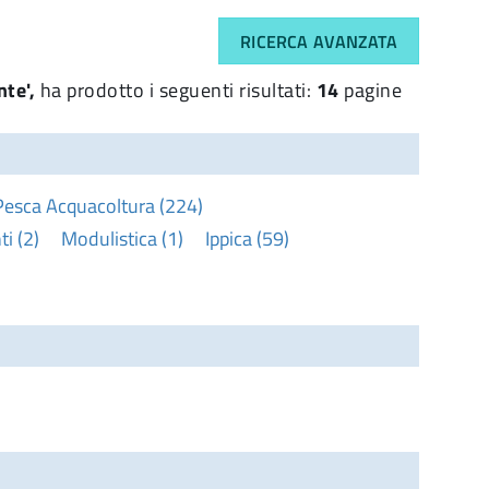
RICERCA AVANZATA
nte',
ha prodotto i seguenti risultati:
14
pagine
Pesca Acquacoltura (224)
i (2)
Modulistica (1)
Ippica (59)