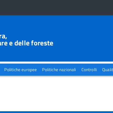
ra,
re e delle foreste
Politiche europee
Politiche nazionali
Controlli
Quali