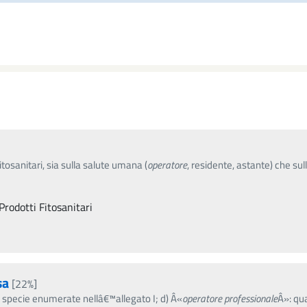
fitosanitari, sia sulla salute umana (
operatore
, residente, astante) che su
Prodotti Fitosanitari
sa
[22%]
e specie enumerate nellâ€™allegato I; d) Â«
operatore
professionale
Â»: qu