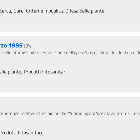
erca, Gare, Criteri e modalita, Difesa delle piante
arzo 1995
[3%]
 livello ammissibile di esposizione dell'
operatore
; c) stima del destino e 
lle piante, Prodotti Fitosanitari
ompetenze relative al rischio per lâ€™uomo (
operatore
e lavoratore), i res
Prodotti Fitosanitari