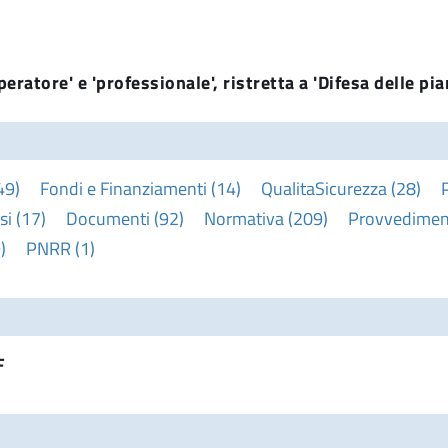
eratore' e 'professionale', ristretta a 'Difesa delle pia
49)
Fondi e Finanziamenti (14)
QualitaSicurezza (28)
i (17)
Documenti (92)
Normativa (209)
Provvediment
)
PNRR (1)
F