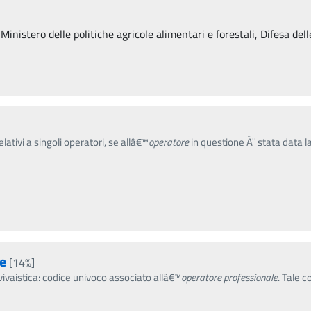
 Ministero delle politiche agricole alimentari e forestali, Difesa de
elativi a singoli operatori, se allâ€™
operatore
in questione Ã¨ stata data la
e
[14%]
vivaistica: codice univoco associato allâ€™
operatore
professionale
. Tale c