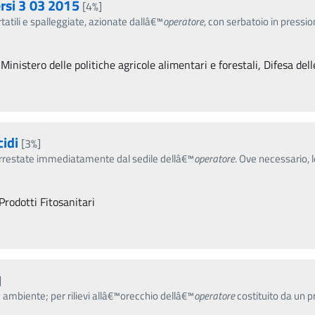
rsi 3 03 2015
[4%]
rtatili e spalleggiate, azionate dallâ€™
operatore
, con serbatoio in pressi
 Ministero delle politiche agricole alimentari e forestali, Difesa dell
idi
[3%]
 arrestate immediatamente dal sedile dellâ€™
operatore
. Ove necessario, 
Prodotti Fitosanitari
]
ambiente; per rilievi allâ€™orecchio dellâ€™
operatore
costituito da un 