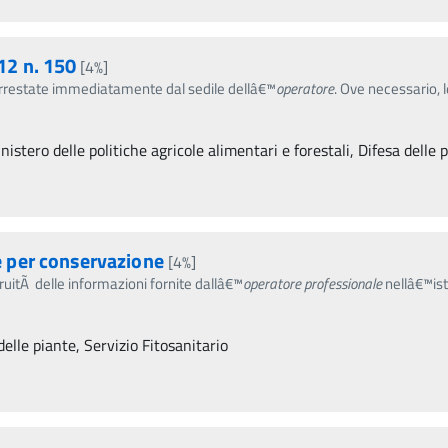
2 n. 150
[4%]
 arrestate immediatamente dal sedile dellâ€™
operatore
. Ove necessario, 
istero delle politiche agricole alimentari e forestali, Difesa delle p
 per conservazione
[4%]
gruitÃ delle informazioni fornite dallâ€™
operatore
professionale
nellâ€™ista
delle piante, Servizio Fitosanitario