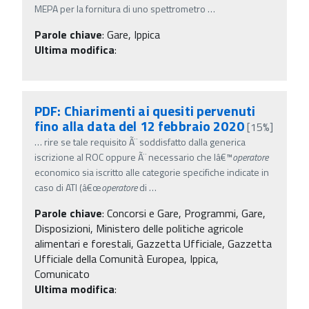
MEPA per la fornitura di uno spettrometro
…
Parole chiave
:
Gare, Ippica
Ultima modifica
:
PDF: Chiarimenti ai quesiti pervenuti
fino alla data del 12 febbraio 2020
[15%]
…
rire se tale requisito Ã¨ soddisfatto dalla generica
iscrizione al ROC oppure Ã¨ necessario che lâ€™
operatore
economico sia iscritto alle categorie specifiche indicate in
caso di ATI (â€œ
operatore
di
…
Parole chiave
:
Concorsi e Gare, Programmi, Gare,
Disposizioni, Ministero delle politiche agricole
alimentari e forestali, Gazzetta Ufficiale, Gazzetta
Ufficiale della Comunità Europea, Ippica,
Comunicato
Ultima modifica
: