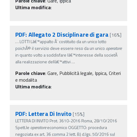
Parole chiave
:
Gare, Ippica
Ultima modifica
:
PDF: Allegato 2 Disciplinare di gara
[16%]
…
LOTTI Lâ€™appalto Ã¨ costituito da un unico lotto
poichÃ© il servizio deve essere reso da un unico
operatore
in quanto volto a soddisfare lâ€™interesse della societÃ
alla realizzazione dellâ€™attivi
…
Parole chiave
:
Gare, Pubblicità legale, Ippica, Criteri
e modalita
Ultima modifica
:
PDF: Lettera Di Invito
[15%]
LETTERA DI INVITO Prot. 3610-2016 Roma, 28/10/2016
Spett.le
operatore
economico OGGETTO: procedura
negoziata ex art. 36 comma 2 lett. B) d.lgs. 50/2016 sul