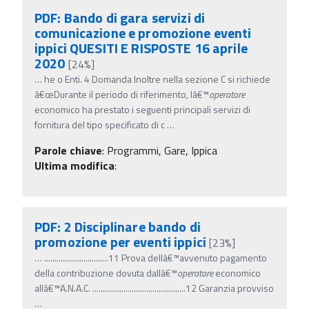
PDF: Bando di gara servizi di
comunicazione e promozione eventi
ippici QUESITI E RISPOSTE 16 aprile
2020
[24%]
…
he o Enti. 4 Domanda Inoltre nella sezione C si richiede
â€œDurante il periodo di riferimento, lâ€™
operatore
economico ha prestato i seguenti principali servizi di
fornitura del tipo specificato di c
…
Parole chiave
:
Programmi, Gare, Ippica
Ultima modifica
:
PDF: 2 Disciplinare bando di
promozione per eventi ippici
[23%]
…
...............................11 Prova dellâ€™avvenuto pagamento
della contribuzione dovuta dallâ€™
operatore
economico
allâ€™A.N.A.C. .............................................12 Garanzia provviso
…