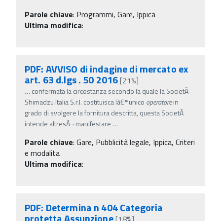
Parole chiave
:
Programmi, Gare, Ippica
Ultima modifica
:
PDF: AVVISO di indagine di mercato ex
art. 63 d.lgs . 50 2016
[21%]
…
confermata la circostanza secondo la quale la SocietÃ
Shimadzu Italia S.r.l. costituisca lâ€™unico
operatore
in
grado di svolgere la fornitura descritta, questa SocietÃ
intende altresÃ¬ manifestare
…
Parole chiave
:
Gare, Pubblicità legale, Ippica, Criteri
e modalita
Ultima modifica
:
PDF: Determina n 404 Categoria
protetta Assunzione
[18%]