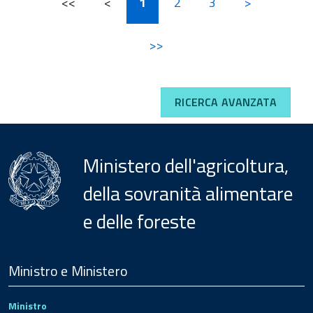
<<
<
1
2
3
>
>>
RICERCA AVANZATA
Ministero dell'agricoltura,
della sovranità alimentare
e delle foreste
Menu
Footer
Ministro e Ministero
Ministro