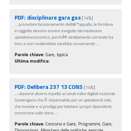
PDF: disciplinare gara gas
[14%]
…
procedure funzionamento dellâ€™appalto, le forniture
in oggetto devono essere eseguite dal medesimo
operatore
economico, perchÃ© strettamente correlate tra
loro, e non risulterebbe sarebbe conveniente
…
Parole chiave
:
Gare, Ippica
Ultima modifica
:
PDF: Delibera 237 13 CONS
[14%]
…
utazione diversi rispetto ai canali nativi digitali nazionali.
Sostengono che Ã¨ impensabile per un
operatore
di rete,
che investe e si prodiga per tutelare i propri dipendenti,
concorrere sullo stess
…
Parole chiave
:
Concorsi e Gare, Programmi, Gare,
Disposizioni, Ministero delle politiche agricole