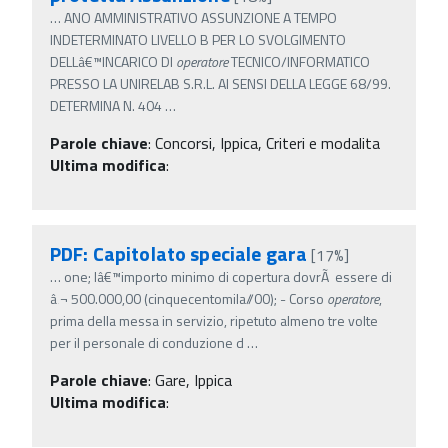
…
ANO AMMINISTRATIVO ASSUNZIONE A TEMPO
INDETERMINATO LIVELLO B PER LO SVOLGIMENTO
DELLâ€™INCARICO DI
operatore
TECNICO/INFORMATICO
PRESSO LA UNIRELAB S.R.L. AI SENSI DELLA LEGGE 68/99.
DETERMINA N. 404
…
Parole chiave
:
Concorsi, Ippica, Criteri e modalita
Ultima modifica
:
PDF: Capitolato speciale gara
[17%]
…
one; lâ€™importo minimo di copertura dovrÃ essere di
â‚¬ 500.000,00 (cinquecentomila//00); - Corso
operatore
,
prima della messa in servizio, ripetuto almeno tre volte
per il personale di conduzione d
…
Parole chiave
:
Gare, Ippica
Ultima modifica
: