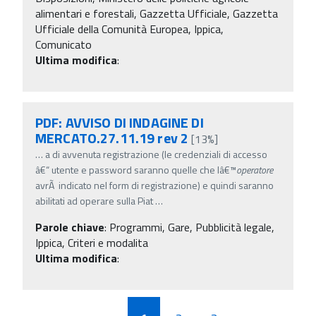
alimentari e forestali, Gazzetta Ufficiale, Gazzetta
Ufficiale della Comunità Europea, Ippica,
Comunicato
Ultima modifica
:
PDF: AVVISO DI INDAGINE DI
MERCATO.27.11.19 rev 2
[13%]
…
a di avvenuta registrazione (le credenziali di accesso
â€“ utente e password saranno quelle che lâ€™
operatore
avrÃ indicato nel form di registrazione) e quindi saranno
abilitati ad operare sulla Piat
…
Parole chiave
:
Programmi, Gare, Pubblicità legale,
Ippica, Criteri e modalita
Ultima modifica
: