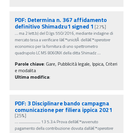
PDF: Determina n. 367 affidamento
definitivo Shimadzu1 signed 1
[27%]
…
ma 2 lett.b) del D.lgs 550/2016, mediante indagine di
mercato tesa a verificare lâ€™unicitÃ dellâ€™
operatore
economico per la fornitura di uno spettrometro
quadrupolo LC MS 8060NX della ditta Shimadz
…
Parole chiave
:
Gare, Pubblicità legale, Ippica, Criteri
e modalita
Ultima modifica
:
PDF: 3 Disciplinare bando campagna
comunicazione per filiera ippica 2021
[25%]
…
........................ 13 5.3.4 Prova dellâ€™avvenuto
pagamento della contribuzione dovuta dallâ€™
operatore