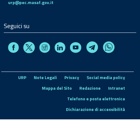
urp@pec.masaf.gov.it
Seguici su
Facebook
Instagram
Linkedin
Youtube
X
Telegram
Whatsapp
URP
Note Legali
Privacy
Social media policy
Mappa del Sito
Redazione
Intranet
Telefono e posta elettronica
Dichiarazione di accessibilità