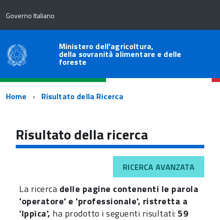
Governo Italiano
Ministero dell'agricoltura,
della sovranità alimentare e delle
foreste
Percorso
Home
Risultato della Ricerca
di
navigazione
Risultato della ricerca
RICERCA AVANZATA
La ricerca
delle pagine contenenti le parola
'operatore' e 'professionale', ristretta a
'Ippica',
ha prodotto i seguenti risultati:
59