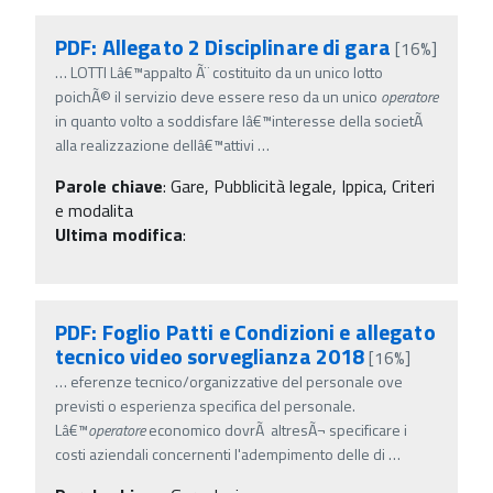
PDF: Allegato 2 Disciplinare di gara
[16%]
…
LOTTI Lâ€™appalto Ã¨ costituito da un unico lotto
poichÃ© il servizio deve essere reso da un unico
operatore
in quanto volto a soddisfare lâ€™interesse della societÃ
alla realizzazione dellâ€™attivi
…
Parole chiave
:
Gare, Pubblicità legale, Ippica, Criteri
e modalita
Ultima modifica
:
PDF: Foglio Patti e Condizioni e allegato
tecnico video sorveglianza 2018
[16%]
…
eferenze tecnico/organizzative del personale ove
previsti o esperienza specifica del personale.
Lâ€™
operatore
economico dovrÃ altresÃ¬ specificare i
costi aziendali concernenti l'adempimento delle di
…