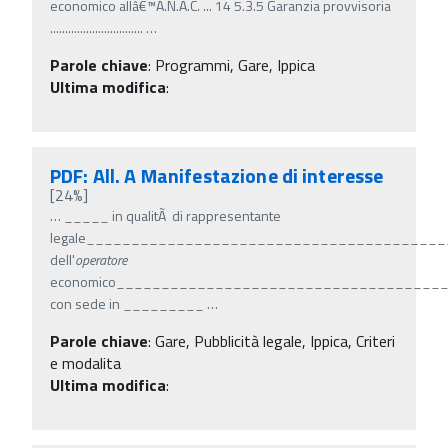
economico allâ€™A.N.A.C. ... 14 5.3.5 Garanzia provvisoria
...............................
…
Parole chiave
:
Programmi, Gare, Ippica
Ultima modifica
:
PDF: All. A Manifestazione di interesse
[24%]
…
_____ in qualitÃ di rappresentante
legale_______________________________________
dell'
operatore
economico____________________________________
con sede in _________
…
Parole chiave
:
Gare, Pubblicità legale, Ippica, Criteri
e modalita
Ultima modifica
: