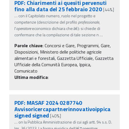
PDF: Chiarimenti ai quesiti pervenuti
fino alla data del 25 febbraio 2020
[44%]
…
con il Capitolato numero, ruolo nel progetto e
competenze (descrizione del profilo
professionale
,
l'
operatore
economico dichiara che:â€): si chiede di
confermare che la compilazione di tale sezione n
…
Parole chiave
:
Concorsi e Gare, Programmi, Gare,
Disposizioni, Ministero delle politiche agricole
alimentari e forestali, Gazzetta Ufficiale, Gazzetta
Ufficiale della Comunità Europea, Ippica,
Comunicato
Ultima modifica
:
PDF: MASAF 2024 0287740
Avvisoricercapartnerinnovativoippica
signed signed
[40%]
…
on la Pubblica Amministrazione di cui agli artt. 94 s.s. D.
lgs. 36/2023. La forma giuridica dellâ€™
operatore