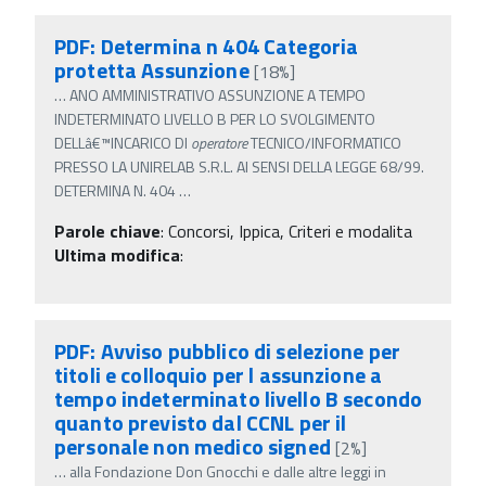
PDF: Determina n 404 Categoria
protetta Assunzione
[18%]
…
ANO AMMINISTRATIVO ASSUNZIONE A TEMPO
INDETERMINATO LIVELLO B PER LO SVOLGIMENTO
DELLâ€™INCARICO DI
operatore
TECNICO/INFORMATICO
PRESSO LA UNIRELAB S.R.L. AI SENSI DELLA LEGGE 68/99.
DETERMINA N. 404
…
Parole chiave
:
Concorsi, Ippica, Criteri e modalita
Ultima modifica
:
PDF: Avviso pubblico di selezione per
titoli e colloquio per l assunzione a
tempo indeterminato livello B secondo
quanto previsto dal CCNL per il
personale non medico signed
[2%]
…
alla Fondazione Don Gnocchi e dalle altre leggi in