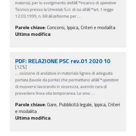
materia), per lo svolgimento dellâ€™incarico di
operatore
Tecnico presso la Unirelab S.r.l. di cui allâ€™art. 1 legge
12.03.1999, n. 68 â€œNorme per
…
Parole chiave
:
Concorsi, Ippica, Criteri e modalita
Ultima modifica
:
PDF: RELAZIONE PSC rev.01 2020 10
[12%]
…
osizione di andatoie in materiale ligneo di adeguata
portata (tavole da ponte) che permettano allâ€™
operatore
di muoversi lavorando in sicurezza, avendo cura di
prevedere linea vita temporanea. Lo smo
…
Parole chiave
:
Gare, Pubblicità legale, Ippica, Criteri
e modalita
Ultima modifica
: