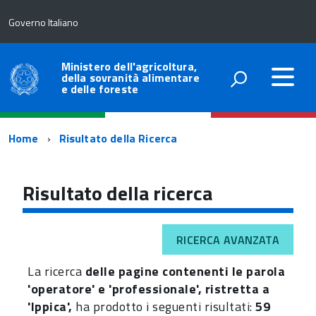
Governo Italiano
Ministero dell'agricoltura,
della sovranità alimentare
e delle foreste
Percorso
Home
Risultato della Ricerca
di
navigazione
Risultato della ricerca
RICERCA AVANZATA
La ricerca
delle pagine contenenti le parola
'operatore' e 'professionale', ristretta a
'Ippica',
ha prodotto i seguenti risultati:
59