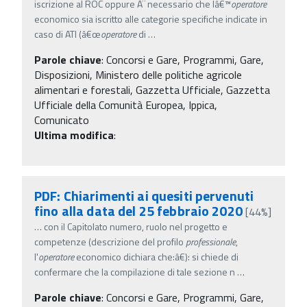
iscrizione al ROC oppure Ã¨ necessario che lâ€™
operatore
economico sia iscritto alle categorie specifiche indicate in
caso di ATI (â€œ
operatore
di
…
Parole chiave
:
Concorsi e Gare, Programmi, Gare,
Disposizioni, Ministero delle politiche agricole
alimentari e forestali, Gazzetta Ufficiale, Gazzetta
Ufficiale della Comunità Europea, Ippica,
Comunicato
Ultima modifica
:
PDF: Chiarimenti ai quesiti pervenuti
fino alla data del 25 febbraio 2020
[44%]
…
con il Capitolato numero, ruolo nel progetto e
competenze (descrizione del profilo
professionale
,
l'
operatore
economico dichiara che:â€): si chiede di
confermare che la compilazione di tale sezione n
…
Parole chiave
:
Concorsi e Gare, Programmi, Gare,