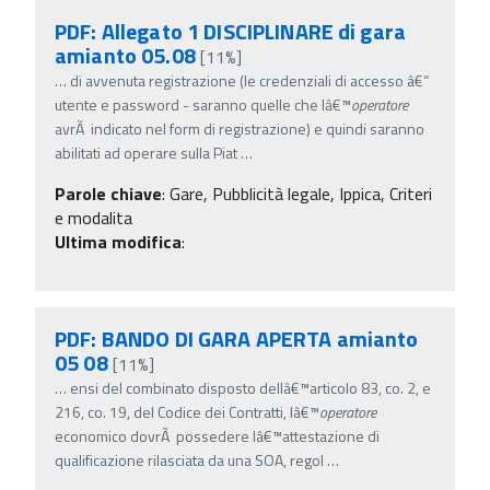
PDF: Allegato 1 DISCIPLINARE di gara
amianto 05.08
[11%]
…
di avvenuta registrazione (le credenziali di accesso â€“
utente e password - saranno quelle che lâ€™
operatore
avrÃ indicato nel form di registrazione) e quindi saranno
abilitati ad operare sulla Piat
…
Parole chiave
:
Gare, Pubblicità legale, Ippica, Criteri
e modalita
Ultima modifica
:
PDF: BANDO DI GARA APERTA amianto
05 08
[11%]
…
ensi del combinato disposto dellâ€™articolo 83, co. 2, e
216, co. 19, del Codice dei Contratti, lâ€™
operatore
economico dovrÃ possedere lâ€™attestazione di
qualificazione rilasciata da una SOA, regol
…