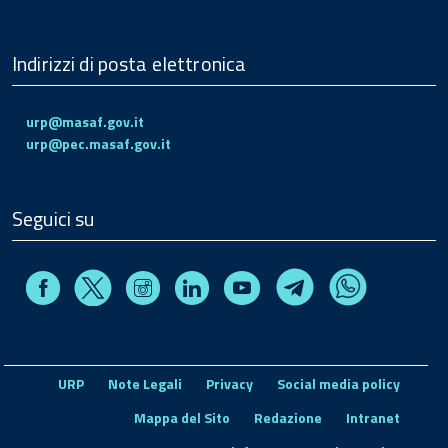
Indirizzi di posta elettronica
urp@masaf.gov.it
urp@pec.masaf.gov.it
Seguici su
Facebook
Instagram
Linkedin
Youtube
X
Telegram
Whatsapp
URP
Note Legali
Privacy
Social media policy
Mappa del Sito
Redazione
Intranet