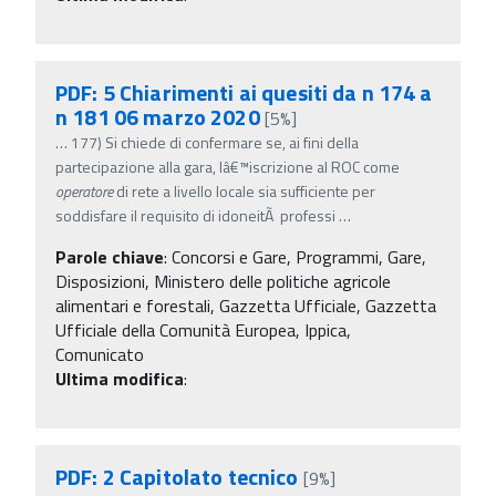
PDF: 5 Chiarimenti ai quesiti da n 174 a
n 181 06 marzo 2020
[5%]
…
177) Si chiede di confermare se, ai fini della
partecipazione alla gara, lâ€™iscrizione al ROC come
operatore
di rete a livello locale sia sufficiente per
soddisfare il requisito di idoneitÃ professi
…
Parole chiave
:
Concorsi e Gare, Programmi, Gare,
Disposizioni, Ministero delle politiche agricole
alimentari e forestali, Gazzetta Ufficiale, Gazzetta
Ufficiale della Comunità Europea, Ippica,
Comunicato
Ultima modifica
:
PDF: 2 Capitolato tecnico
[9%]