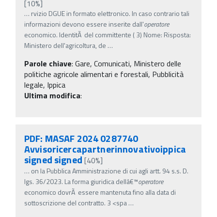
[10%]
…
rvizio DGUE in formato elettronico. In caso contrario tali
informazioni devono essere inserite dall'
operatore
economico. IdentitÃ del committente ( 3) Nome: Risposta:
Ministero dell'agricoltura, de
…
Parole chiave
:
Gare, Comunicati, Ministero delle
politiche agricole alimentari e forestali, Pubblicità
legale, Ippica
Ultima modifica
:
PDF: MASAF 2024 0287740
Avvisoricercapartnerinnovativoippica
signed signed
[40%]
…
on la Pubblica Amministrazione di cui agli artt. 94 s.s. D.
lgs. 36/2023. La forma giuridica dellâ€™
operatore
economico dovrÃ essere mantenuta fino alla data di
sottoscrizione del contratto. 3 <spa
…