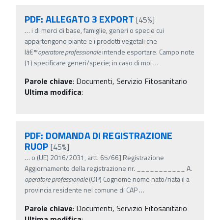
PDF: ALLEGATO 3 EXPORT
[45%]
…
i di merci di base, famiglie, generi o specie cui
appartengono piante e i prodotti vegetali che
lâ€™
operatore
professionale
intende esportare. Campo note
(1) specificare generi/specie; in caso di mol
…
Parole chiave
:
Documenti, Servizio Fitosanitario
Ultima modifica
:
PDF: DOMANDA DI REGISTRAZIONE
RUOP
[45%]
…
o (UE) 2016/2031, artt. 65/66] Registrazione
Aggiornamento della registrazione nr. ___________ A.
operatore
professionale
(OP) Cognome nome nato/nata il a
provincia residente nel comune di CAP
…
Parole chiave
:
Documenti, Servizio Fitosanitario
Ultima modifica
: