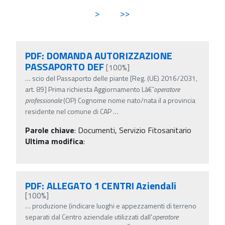
>
>>
PDF: DOMANDA AUTORIZZAZIONE
PASSAPORTO DEF
[100%]
…
scio del Passaporto delle piante [Reg. (UE) 2016/2031,
art. 89] Prima richiesta Aggiornamento Lâ€˜
operatore
professionale
(OP) Cognome nome nato/nata il a provincia
residente nel comune di CAP
…
Parole chiave
:
Documenti, Servizio Fitosanitario
Ultima modifica
:
PDF: ALLEGATO 1 CENTRI Aziendali
[100%]
…
produzione (indicare luoghi e appezzamenti di terreno
separati dal Centro aziendale utilizzati dall'
operatore