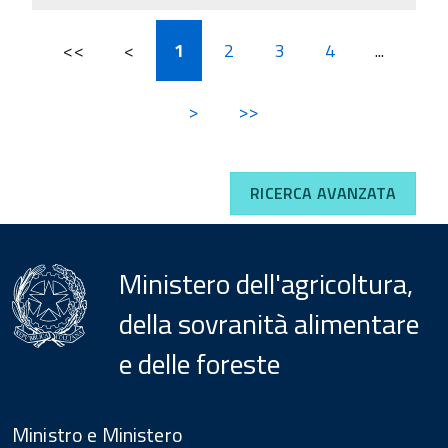
<<
<
1
2
3
4
...
>
>>
RICERCA AVANZATA
Ministero dell'agricoltura,
della sovranità alimentare
e delle foreste
Menu
Footer
Ministro e Ministero