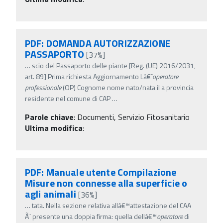
PDF: DOMANDA AUTORIZZAZIONE
PASSAPORTO
[37%]
…
scio del Passaporto delle piante [Reg. (UE) 2016/2031,
art. 89] Prima richiesta Aggiornamento Lâ€˜
operatore
professionale
(OP) Cognome nome nato/nata il a provincia
residente nel comune di CAP
…
Parole chiave
:
Documenti, Servizio Fitosanitario
Ultima modifica
:
PDF: Manuale utente Compilazione
Misure non connesse alla superficie o
agli animali
[36%]
…
tata. Nella sezione relativa allâ€™attestazione del CAA
Ã¨ presente una doppia firma: quella dellâ€™
operatore
di