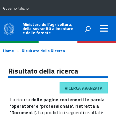
Governo Italiano
Ministero dell'agricoltura,
della sovranità alimentare
e delle foreste
Percorso
Home
Risultato della Ricerca
di
navigazione
Risultato della ricerca
RICERCA AVANZATA
La ricerca
delle pagine contenenti le parola
'operatore' e 'professionale', ristretta a
'Documenti',
ha prodotto i seguenti risultati: