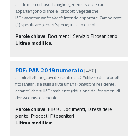
…
i di merci di base, famiglie, generi o specie cui
appartengono piante e i prodotti vegetali che
lâ€™
operatore
professionale
intende esportare. Campo note
(1) specificare generi/specie; in caso di mol
…
Parole chiave
:
Documenti, Servizio Fitosanitario
Ultima modifica
:
PDF: PAN 2019 numerato
[45%]
…
ibili effetti negativi derivanti dallâ€™utilizzo dei prodotti
fitosanitari, sia sulla salute umana (
operatore
, residente,
astante) che sullâ€™ambiente (riduzione dei fenomeni di
deriva e ruscellamento
…
Parole chiave
:
Filiere, Documenti, Difesa delle
piante, Prodotti Fitosanitari
Ultima modifica
: