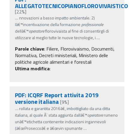
ALLEGATOTECNICOPIANOFLOROVIVAISTICO
[22%]
…
nnovazioni a basso impatto ambientale. 2)
lâ€™incentivazione della formazione
professionale
dellâ€™
operatore
florovivaista al fine di consentirgli di
utilizzare al meglio tutte le nuove tecnologie, i
…
Parole chiave
:
Filiere, Florovivaismo, Documenti,
Normativa, Decreti ministeriali, Ministero delle
politiche agricole alimentari e forestali
Ultima modifica
:
PDF: ICQRF Report attivita 2019
versione italiana
[9%]
…
rollata e garantita 2016â€, imbottigliato da una ditta
italiana, al quale Ã¨ stata aggiunta dallâ€™
operatore
rumeno
unâ€™etichetta contenente indicazioni ingannevoli
(â€œProseccoâ€ e â€œvin spumante
…