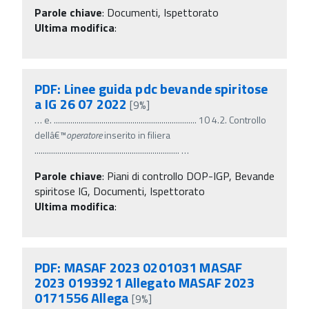
Parole chiave
:
Documenti, Ispettorato
Ultima modifica
:
PDF: Linee guida pdc bevande spiritose
a IG 26 07 2022
[9%]
…
e. ..................................................................... 10 4.2. Controllo
dellâ€™
operatore
inserito in filiera
......................................................................
…
Parole chiave
:
Piani di controllo DOP-IGP, Bevande
spiritose IG, Documenti, Ispettorato
Ultima modifica
:
PDF: MASAF 2023 0201031 MASAF
2023 0193921 Allegato MASAF 2023
0171556 Allega
[9%]