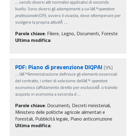
…
uendo diversi atti normativi applicativi di secondo
livello. Sono diversi gli adempimenti a cui lâ€™
operatore
professionale
(OP), ovvero il vivaista, deve ottemperare per
svolgere la propria attivitÃ
…
Parole chiave
:
Filiere, Legno, Documenti, Foreste
Ultima modifica
:
PDF: Piano di prevenzione DIQPAI
[9%]
…
lâ€™Amministrazione definisce gli elementi essenziali
del contratto, i criteri di selezione dellâ€™
operatore
economico (affidamento diretto per esclusivitÃ o tramite
acquisto in economia a seconda d
…
Parole chiave
:
Documenti, Decreti ministeriali,
Ministero delle politiche agricole alimentari e
forestali, Pubblicità legale, Piano anticorruzione
Ultima modifica
: