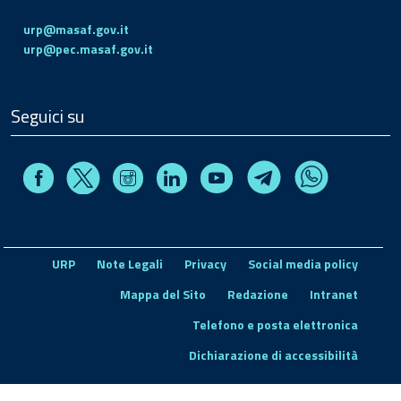
urp@masaf.gov.it
urp@pec.masaf.gov.it
Seguici su
Facebook
Instagram
Linkedin
Youtube
X
Telegram
Whatsapp
URP
Note Legali
Privacy
Social media policy
Mappa del Sito
Redazione
Intranet
Telefono e posta elettronica
Dichiarazione di accessibilità