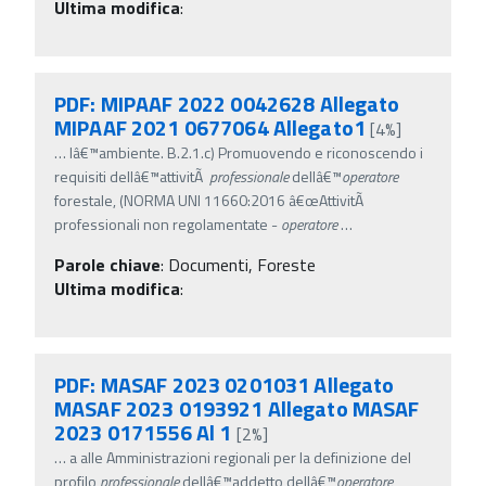
Ultima modifica
:
PDF: MIPAAF 2022 0042628 Allegato
MIPAAF 2021 0677064 Allegato1
[4%]
…
lâ€™ambiente. B.2.1.c) Promuovendo e riconoscendo i
requisiti dellâ€™attivitÃ
professionale
dellâ€™
operatore
forestale, (NORMA UNI 11660:2016 â€œAttivitÃ
professionali non regolamentate -
operatore
…
Parole chiave
:
Documenti, Foreste
Ultima modifica
:
PDF: MASAF 2023 0201031 Allegato
MASAF 2023 0193921 Allegato MASAF
2023 0171556 Al 1
[2%]
…
a alle Amministrazioni regionali per la definizione del
profilo
professionale
dellâ€™addetto dellâ€™
operatore