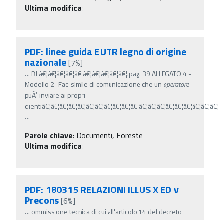
Ultima modifica
:
PDF: linee guida EUTR legno di origine
nazionale
[7%]
…
BLâ€¦â€¦â€¦â€¦â€¦â€¦â€¦â€¦â€¦â€¦.pag. 39 ALLEGATO 4 -
Modello 2- Fac-simile di comunicazione che un
operatore
puÃ² inviare ai propri
clientiâ€¦â€¦â€¦â€¦â€¦â€¦â€¦â€¦â€¦â€¦â€¦â€¦â€¦â€¦â€¦â€¦â€¦â€¦â€¦â€¦
…
Parole chiave
:
Documenti, Foreste
Ultima modifica
:
PDF: 180315 RELAZIONI ILLUS X ED v
Precons
[6%]
…
ommissione tecnica di cui all'articolo 14 del decreto