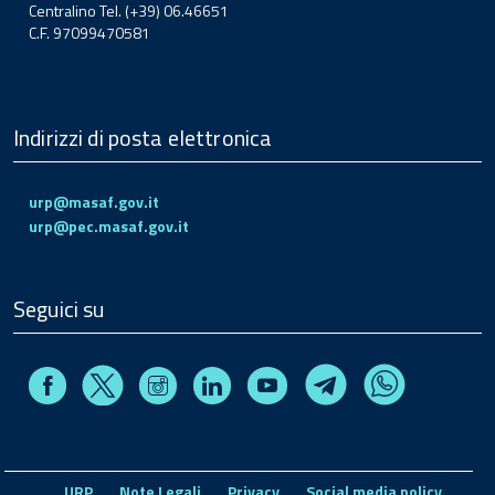
Centralino Tel. (+39) 06.46651
C.F. 97099470581
Indirizzi di posta elettronica
urp@masaf.gov.it
urp@pec.masaf.gov.it
Seguici su
Facebook
Instagram
Linkedin
Youtube
X
Telegram
Whatsapp
URP
Note Legali
Privacy
Social media policy