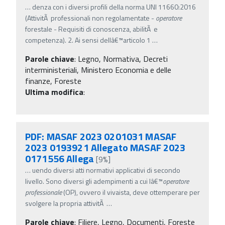
…
denza con i diversi profili della norma UNI 11660:2016
(AttivitÃ professionali non regolamentate -
operatore
forestale - Requisiti di conoscenza, abilitÃ e
competenza). 2. Ai sensi dellâ€™articolo 1
…
Parole chiave
:
Legno, Normativa, Decreti
interministeriali, Ministero Economia e delle
finanze, Foreste
Ultima modifica
:
PDF: MASAF 2023 0201031 MASAF
2023 0193921 Allegato MASAF 2023
0171556 Allega
[9%]
…
uendo diversi atti normativi applicativi di secondo
livello. Sono diversi gli adempimenti a cui lâ€™
operatore
professionale
(OP), ovvero il vivaista, deve ottemperare per
svolgere la propria attivitÃ
…
Parole chiave
:
Filiere, Legno, Documenti, Foreste