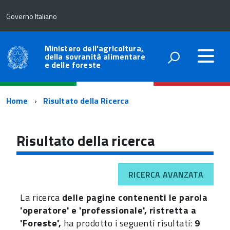
Governo Italiano
Ministero dell'agricoltura,
della sovranità alimentare
e delle foreste
Percorso
Home
Risultato della Ricerca
di
navigazione
Risultato della ricerca
RICERCA AVANZATA
La ricerca
delle pagine contenenti le parola
'operatore' e 'professionale', ristretta a
'Foreste',
ha prodotto i seguenti risultati:
9