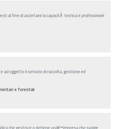
sti al fine di accertare la capacitÃ tecnica e
professionale
ad oggetto il servizio di raccolta, gestione ed
entari e forestali
uridica che gestisce o detiene unâ€™impresa che svolge