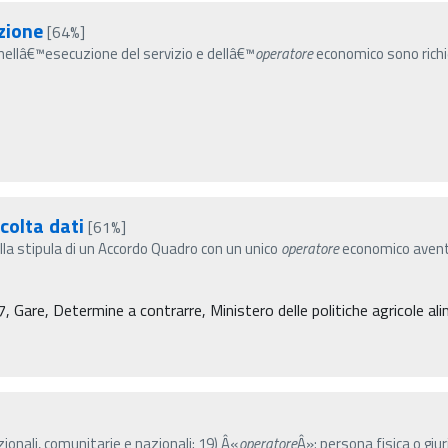
zione
[64%]
ti nellâ€™esecuzione del servizio e dellâ€™
operatore
economico sono richie
colta dati
[61%]
la stipula di un Accordo Quadro con un unico
operatore
economico avente 
re, Determine a contrarre, Ministero delle politiche agricole alim
azionali, comunitarie e nazionali; 19) Â«
operatore
Â»: persona fisica o gi