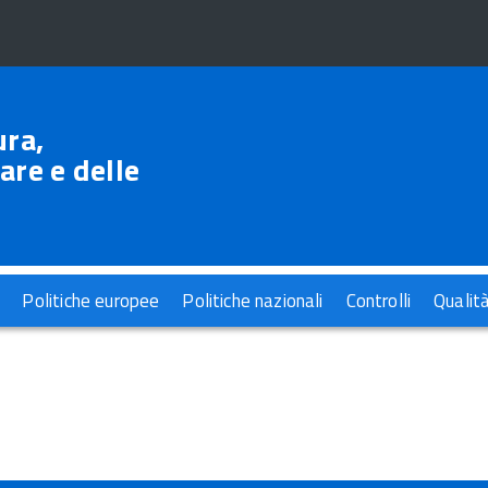
ura,
are e delle
Politiche europee
Politiche nazionali
Controlli
Qualit