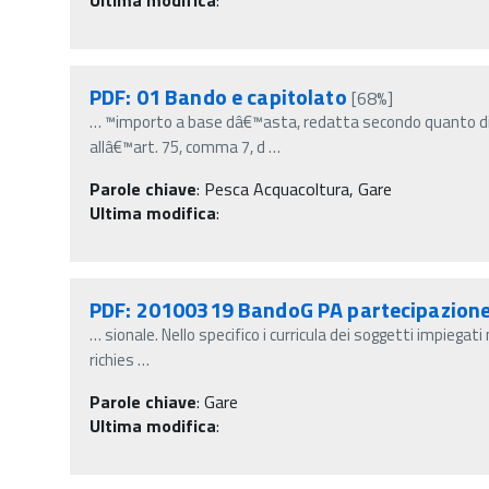
PDF: 01 Bando e capitolato
[68%]
…
™importo a base dâ€™asta, redatta secondo quanto di
allâ€™art. 75, comma 7, d
…
Parole chiave
:
Pesca Acquacoltura, Gare
Ultima modifica
:
PDF: 20100319 BandoG PA partecipazione 
…
sionale. Nello specifico i curricula dei soggetti impiega
richies
…
Parole chiave
:
Gare
Ultima modifica
: