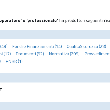
operatore' e 'professionale'
ha prodotto i seguenti ris
(49)
Fondi e Finanziamenti (14)
QualitaSicurezza (28)
i (17)
Documenti (92)
Normativa (209)
Provvedimenti
)
PNRR (1)
F