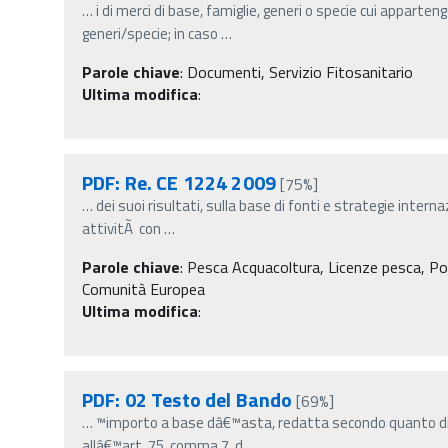
…
i di merci di base, famiglie, generi o specie cui apparten
generi/specie; in caso
…
Parole chiave
:
Documenti, Servizio Fitosanitario
Ultima modifica
:
PDF: Re. CE 1224 2009
[75%]
…
dei suoi risultati, sulla base di fonti e strategie intern
attivitÃ con
…
Parole chiave
:
Pesca Acquacoltura, Licenze pesca, Po
Comunità Europea
Ultima modifica
:
PDF: 02 Testo del Bando
[69%]
…
™importo a base dâ€™asta, redatta secondo quanto di
allâ€™art. 75, comma 7, d
…