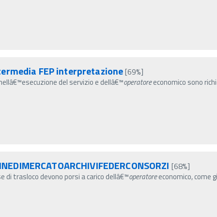
termedia FEP interpretazione
[69%]
ti nellâ€™esecuzione del servizio e dellâ€™
operatore
economico sono richie
AGINEDIMERCATOARCHIVIFEDERCONSORZI
[68%]
se di trasloco devono porsi a carico dellâ€™
operatore
economico, come gi