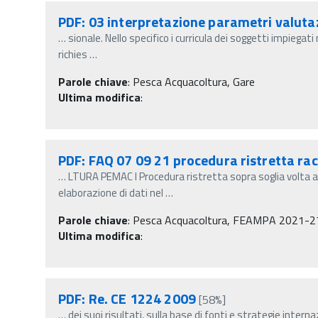
PDF: 03 interpretazione parametri valuta
…
sionale. Nello specifico i curricula dei soggetti impiega
richies
…
Parole chiave
:
Pesca Acquacoltura, Gare
Ultima modifica
:
PDF: FAQ 07 09 21 procedura ristretta rac
…
LTURA PEMAC I Procedura ristretta sopra soglia volta al
elaborazione di dati nel
…
Parole chiave
:
Pesca Acquacoltura, FEAMPA 2021-27, Ga
Ultima modifica
:
PDF: Re. CE 1224 2009
[58%]
…
dei suoi risultati, sulla base di fonti e strategie intern