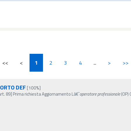
<<
<
1
2
3
4
...
>
>>
PORTO DEF
[100%]
art. 89] Prima richiesta Aggiornamento Lâ€˜
operatore
professionale
(OP) 