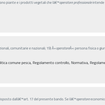
gono piante e i prodotti vegetali che lâ€™
operatore
professionale
intende 
azionali, comunitarie e nazionali; 19) Â«
operatore
Â»: persona fisica o gi
litica comune pesca, Regolamento controllo, Normativa, Regolament
sposto dallâ€™art. 17 del presente bando. Se lâ€™
operatore
economico 