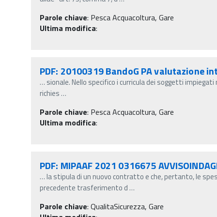
Parole chiave
:
Pesca Acquacoltura, Gare
Ultima modifica
:
PDF: 20100319 BandoG PA valutazione in
…
sionale. Nello specifico i curricula dei soggetti impiega
richies
…
Parole chiave
:
Pesca Acquacoltura, Gare
Ultima modifica
:
PDF: MIPAAF 2021 0316675 AVVISOIND
…
la stipula di un nuovo contratto e che, pertanto, le spe
precedente trasferimento d
…
Parole chiave
:
QualitaSicurezza, Gare
Ultima modifica
: