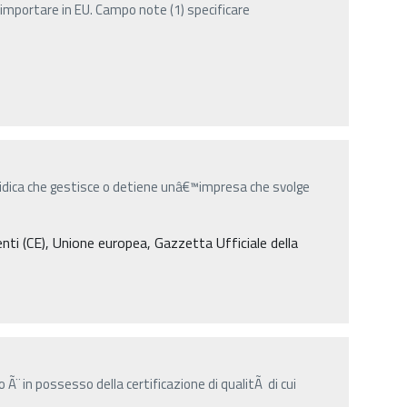
importare in EU. Campo note (1) specificare
uridica che gestisce o detiene unâ€™impresa che svolge
i (CE), Unione europea, Gazzetta Ufficiale della
Ã¨ in possesso della certificazione di qualitÃ di cui