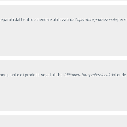
parati dal Centro aziendale utilizzati dall'
operatore
professionale
per sv
gono piante e i prodotti vegetali che lâ€™
operatore
professionale
intende 