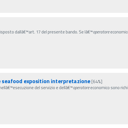
sposto dallâ€™art. 17 del presente bando. Se lâ€™
operatore
economico 
seafood exposition interpretazione
[64%]
ti nellâ€™esecuzione del servizio e dellâ€™
operatore
economico sono richie