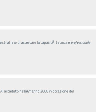
sti al fine di accertare la capacitÃ tecnica e
professionale
Ã accaduto nellâ€™anno 2008 in occasione del