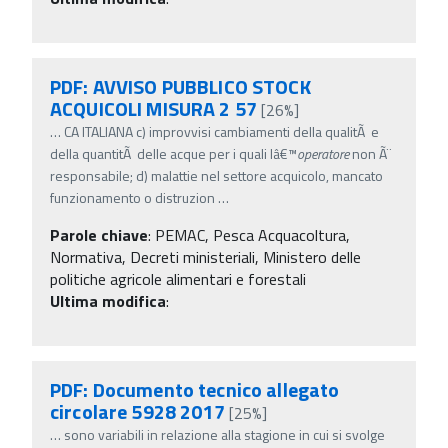
PDF: AVVISO PUBBLICO STOCK
ACQUICOLI MISURA 2 57
[26%]
…
CA ITALIANA c) improvvisi cambiamenti della qualitÃ e
della quantitÃ delle acque per i quali lâ€™
operatore
non Ã¨
responsabile; d) malattie nel settore acquicolo, mancato
funzionamento o distruzion
…
Parole chiave
:
PEMAC, Pesca Acquacoltura,
Normativa, Decreti ministeriali, Ministero delle
politiche agricole alimentari e forestali
Ultima modifica
:
PDF: Documento tecnico allegato
circolare 5928 2017
[25%]
…
sono variabili in relazione alla stagione in cui si svolge