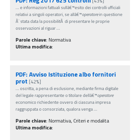
PDF: Reg 2017 625 controlli
[43%]
…
e informazioni fattuali sullâ€™esito dei controlli ufficiali
relativi a singoli operatori, se allâ€™
operatore
in questione
Ã¨ stata data la possibilitÃ di presentare le proprie
osservazioni al riguar
…
Parole chiave
:
Normativa
Ultima modifica
:
PDF: Avviso Istituzione albo fornitori
prot
[42%]
…
oscritta, a pena di esclusione, mediante firma digitale
del legale rappresentante o titolare dellâ€™
operatore
economico richiedente ovvero di ciascuna impresa
raggruppata o consorziata, qualora venga
…
Parole chiave
:
Normativa, Criteri e modalita
Ultima modifica
: