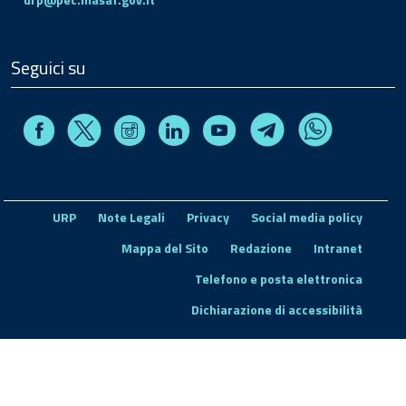
Seguici su
Facebook
Instagram
Linkedin
Youtube
X
Telegram
Whatsapp
URP
Note Legali
Privacy
Social media policy
Mappa del Sito
Redazione
Intranet
Telefono e posta elettronica
Dichiarazione di accessibilità