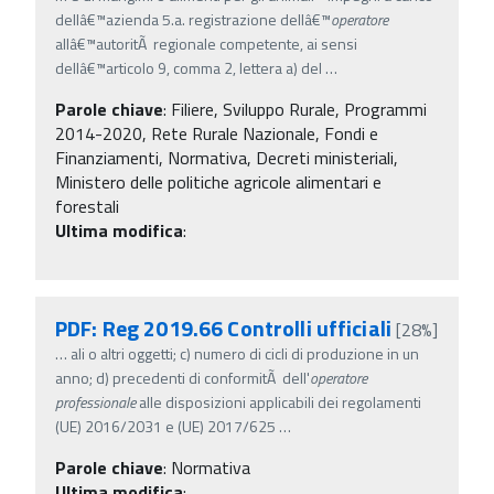
dellâ€™azienda 5.a. registrazione dellâ€™
operatore
allâ€™autoritÃ regionale competente, ai sensi
dellâ€™articolo 9, comma 2, lettera a) del
…
Parole chiave
:
Filiere, Sviluppo Rurale, Programmi
2014-2020, Rete Rurale Nazionale, Fondi e
Finanziamenti, Normativa, Decreti ministeriali,
Ministero delle politiche agricole alimentari e
forestali
Ultima modifica
:
PDF: Reg 2019.66 Controlli ufficiali
[28%]
…
ali o altri oggetti; c) numero di cicli di produzione in un
anno; d) precedenti di conformitÃ dell'
operatore
professionale
alle disposizioni applicabili dei regolamenti
(UE) 2016/2031 e (UE) 2017/625
…
Parole chiave
:
Normativa
Ultima modifica
: