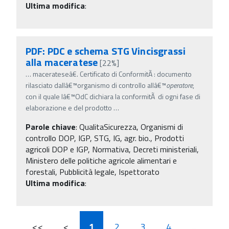
Ultima modifica
:
PDF: PDC e schema STG Vincisgrassi
alla maceratese
[22%]
…
macerateseâ€. Certificato di ConformitÃ : documento
rilasciato dallâ€™organismo di controllo allâ€™
operatore
,
con il quale lâ€™OdC dichiara la conformitÃ di ogni fase di
elaborazione e del prodotto
…
Parole chiave
:
QualitaSicurezza, Organismi di
controllo DOP, IGP, STG, IG, agr. bio., Prodotti
agricoli DOP e IGP, Normativa, Decreti ministeriali,
Ministero delle politiche agricole alimentari e
forestali, Pubblicità legale, Ispettorato
Ultima modifica
:
<<
<
1
2
3
4
...