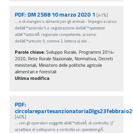
PDF: DM 2588 10 marzo 2020 1
[41%]
…
e di mangimi o alimenti per gli animali - Impegni a carico
dellâ€™azienda 5.a. registrazione dellâ€™
operatore
allâ€™autoritÃ regionale competente, ai sensi
dellâ€™articolo 9, comma 2, lettera a) del
…
Parole chiave
:
Sviluppo Rurale, Programmi 2014-
2020, Rete Rurale Nazionale, Normativa, Decreti
ministeriali, Ministero delle politiche agricole
alimentari e forestali
Ultima modifica
:
PDF:
circolarepartesanzionatoriaDlgs23febbraio
[40%]
…
con gli operatori soggetti allâ€™attivitÃ di controllo; ïƒ˜
accettare di sottoporre a controllo un
operatore
giÃ