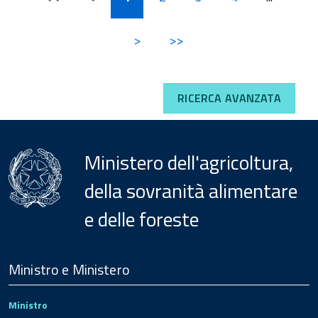
>
>>
RICERCA AVANZATA
Ministero dell'agricoltura,
della sovranità alimentare
e delle foreste
Menu
Footer
Ministro e Ministero
Ministro