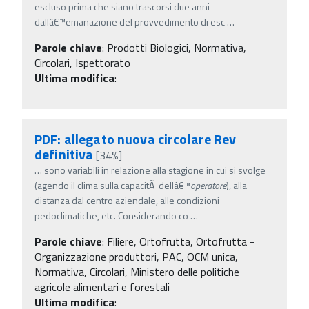
escluso prima che siano trascorsi due anni
dallâ€™emanazione del provvedimento di esc
…
Parole chiave
:
Prodotti Biologici, Normativa,
Circolari, Ispettorato
Ultima modifica
:
PDF: allegato nuova circolare Rev
definitiva
[34%]
…
sono variabili in relazione alla stagione in cui si svolge
(agendo il clima sulla capacitÃ dellâ€™
operatore
), alla
distanza dal centro aziendale, alle condizioni
pedoclimatiche, etc. Considerando co
…
Parole chiave
:
Filiere, Ortofrutta, Ortofrutta -
Organizzazione produttori, PAC, OCM unica,
Normativa, Circolari, Ministero delle politiche
agricole alimentari e forestali
Ultima modifica
: