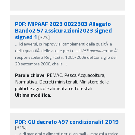
PDF: MIPAAF 2023 0022303 Allegato
Bando2 57 assicurazioni2023 signed
signed 1
[32%]
…
ici avversi; c) improvvisi cambiamenti della qualitÃ e
della quantitÃ delle acque per i quali lâ€™
operatore
non Ã¨
responsabile; 2 Reg. (CE) n. 1005/2008 del Consiglio del
29 settembre 2008, che is
…
Parole chiave
:
PEMAC, Pesca Acquacoltura,
Normativa, Decreti ministeriali, Ministero delle
politiche agricole alimentari e forestali
Ultima modifica
:
PDF: GU decreto 497 condizionalit 2019
[31%]
…
e di mangimi o alimenti per gli animali - Impegni a carico