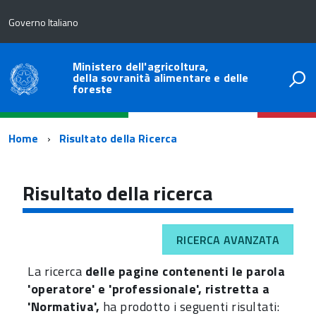
Governo Italiano
Ministero dell'agricoltura,
della sovranità alimentare e delle
foreste
Percorso
Home
Risultato della Ricerca
di
navigazione
Risultato della ricerca
RICERCA AVANZATA
La ricerca
delle pagine contenenti le parola
'operatore' e 'professionale', ristretta a
'Normativa',
ha prodotto i seguenti risultati: