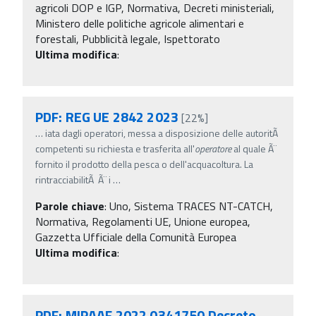
agricoli DOP e IGP, Normativa, Decreti ministeriali,
Ministero delle politiche agricole alimentari e
forestali, Pubblicità legale, Ispettorato
Ultima modifica
:
PDF: REG UE 2842 2023
[22%]
…
iata dagli operatori, messa a disposizione delle autoritÃ
competenti su richiesta e trasferita all'
operatore
al quale Ã¨
fornito il prodotto della pesca o dell'acquacoltura. La
rintracciabilitÃ Ã¨ i
…
Parole chiave
:
Uno, Sistema TRACES NT-CATCH,
Normativa, Regolamenti UE, Unione europea,
Gazzetta Ufficiale della Comunità Europea
Ultima modifica
:
PDF: MIPAAF 2022 0341750 Decreto