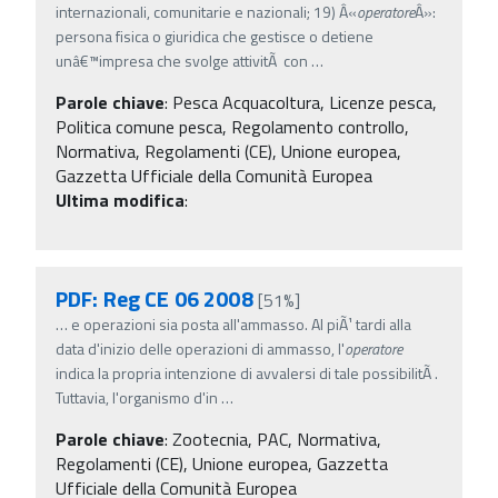
internazionali, comunitarie e nazionali; 19) Â«
operatore
Â»:
persona fisica o giuridica che gestisce o detiene
unâ€™impresa che svolge attivitÃ con
…
Parole chiave
:
Pesca Acquacoltura, Licenze pesca,
Politica comune pesca, Regolamento controllo,
Normativa, Regolamenti (CE), Unione europea,
Gazzetta Ufficiale della Comunità Europea
Ultima modifica
:
PDF: Reg CE 06 2008
[51%]
…
e operazioni sia posta all'ammasso. Al piÃ¹ tardi alla
data d'inizio delle operazioni di ammasso, l'
operatore
indica la propria intenzione di avvalersi di tale possibilitÃ .
Tuttavia, l'organismo d'in
…
Parole chiave
:
Zootecnia, PAC, Normativa,
Regolamenti (CE), Unione europea, Gazzetta
Ufficiale della Comunità Europea