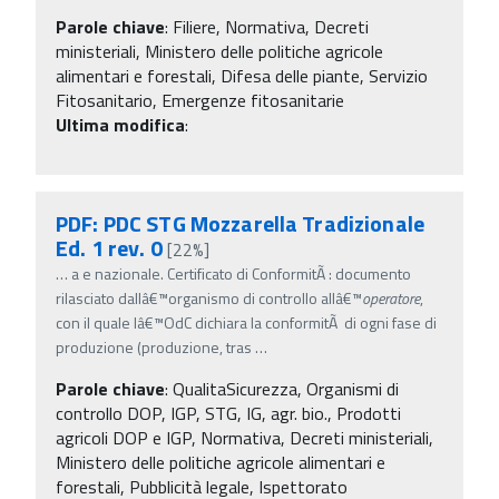
Parole chiave
:
Filiere, Normativa, Decreti
ministeriali, Ministero delle politiche agricole
alimentari e forestali, Difesa delle piante, Servizio
Fitosanitario, Emergenze fitosanitarie
Ultima modifica
:
PDF: PDC STG Mozzarella Tradizionale
Ed. 1 rev. 0
[22%]
…
a e nazionale. Certificato di ConformitÃ : documento
rilasciato dallâ€™organismo di controllo allâ€™
operatore
,
con il quale lâ€™OdC dichiara la conformitÃ di ogni fase di
produzione (produzione, tras
…
Parole chiave
:
QualitaSicurezza, Organismi di
controllo DOP, IGP, STG, IG, agr. bio., Prodotti
agricoli DOP e IGP, Normativa, Decreti ministeriali,
Ministero delle politiche agricole alimentari e
forestali, Pubblicità legale, Ispettorato