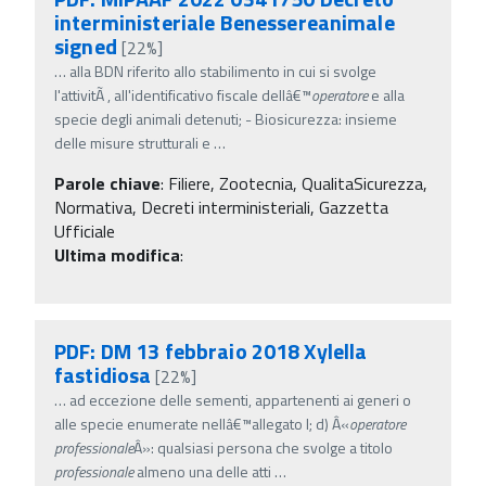
interministeriale Benessereanimale
signed
[22%]
…
alla BDN riferito allo stabilimento in cui si svolge
l'attivitÃ , all'identificativo fiscale dellâ€™
operatore
e alla
specie degli animali detenuti; - Biosicurezza: insieme
delle misure strutturali e
…
Parole chiave
:
Filiere, Zootecnia, QualitaSicurezza,
Normativa, Decreti interministeriali, Gazzetta
Ufficiale
Ultima modifica
:
PDF: DM 13 febbraio 2018 Xylella
fastidiosa
[22%]
…
ad eccezione delle sementi, appartenenti ai generi o
alle specie enumerate nellâ€™allegato I; d) Â«
operatore
professionale
Â»: qualsiasi persona che svolge a titolo
professionale
almeno una delle atti
…