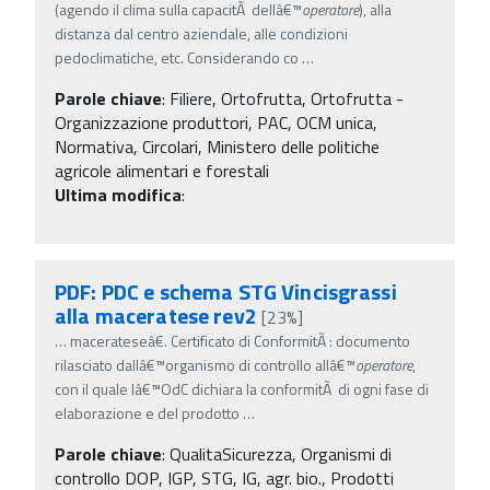
(agendo il clima sulla capacitÃ dellâ€™
operatore
), alla
distanza dal centro aziendale, alle condizioni
pedoclimatiche, etc. Considerando co
…
Parole chiave
:
Filiere, Ortofrutta, Ortofrutta -
Organizzazione produttori, PAC, OCM unica,
Normativa, Circolari, Ministero delle politiche
agricole alimentari e forestali
Ultima modifica
:
PDF: PDC e schema STG Vincisgrassi
alla maceratese rev2
[23%]
…
macerateseâ€. Certificato di ConformitÃ : documento
rilasciato dallâ€™organismo di controllo allâ€™
operatore
,
con il quale lâ€™OdC dichiara la conformitÃ di ogni fase di
elaborazione e del prodotto
…
Parole chiave
:
QualitaSicurezza, Organismi di
controllo DOP, IGP, STG, IG, agr. bio., Prodotti