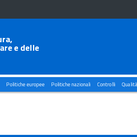
ura,
are e delle
Politiche europee
Politiche nazionali
Controlli
Qualit