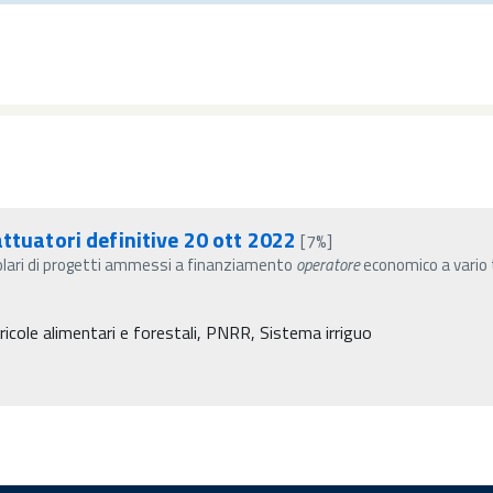
attuatori definitive 20 ott 2022
[7%]
itolari di progetti ammessi a finanziamento
operatore
economico a vario t
ricole alimentari e forestali, PNRR, Sistema irriguo