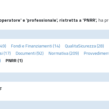
operatore' e 'professionale', ristretta a 'PNRR',
ha pr
(49)
Fondi e Finanziamenti (14)
QualitaSicurezza (28)
i (17)
Documenti (92)
Normativa (209)
Provvedimenti
)
PNRR (1)
F