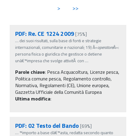
>
>>
PDF: Re. CE 1224 2009
[75%]
…
dei suoi risultati, sulla base di fonti e strategie
internazionali, comunitarie e nazionali; 19) Â«
operatore
Â»:
persona fisica o giuridica che gestisce o detiene
unâ€™impresa che svolge attivitÃ con
…
Parole chiave
:
Pesca Acquacoltura, Licenze pesca,
Politica comune pesca, Regolamento controllo,
Normativa, Regolamenti (CE), Unione europea,
Gazzetta Ufficiale della Comunità Europea
Ultima modifica
:
PDF: 02 Testo del Bando
[69%]
…
™importo a base dâ€™asta, redatta secondo quanto