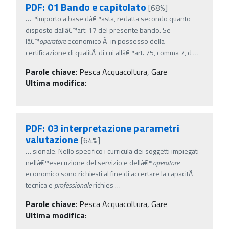
PDF: 01 Bando e capitolato
[68%]
…
™importo a base dâ€™asta, redatta secondo quanto
disposto dallâ€™art. 17 del presente bando. Se
lâ€™
operatore
economico Ã¨ in possesso della
certificazione di qualitÃ di cui allâ€™art. 75, comma 7, d
…
Parole chiave
:
Pesca Acquacoltura, Gare
Ultima modifica
:
PDF: 03 interpretazione parametri
valutazione
[64%]
…
sionale. Nello specifico i curricula dei soggetti impiegati
nellâ€™esecuzione del servizio e dellâ€™
operatore
economico sono richiesti al fine di accertare la capacitÃ
tecnica e
professionale
richies
…
Parole chiave
:
Pesca Acquacoltura, Gare
Ultima modifica
: