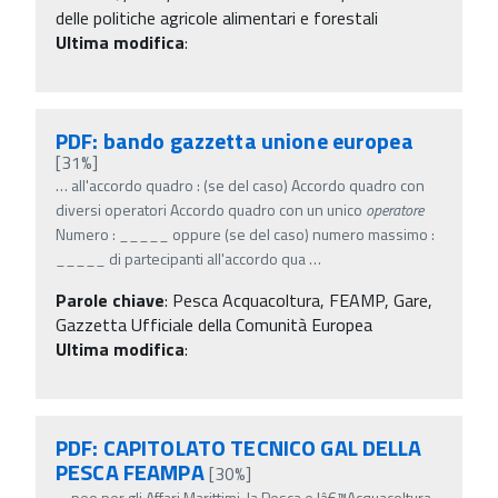
delle politiche agricole alimentari e forestali
Ultima modifica
:
PDF: bando gazzetta unione europea
[31%]
…
all'accordo quadro : (se del caso) Accordo quadro con
diversi operatori Accordo quadro con un unico
operatore
Numero : _____ oppure (se del caso) numero massimo :
_____ di partecipanti all'accordo qua
…
Parole chiave
:
Pesca Acquacoltura, FEAMP, Gare,
Gazzetta Ufficiale della Comunità Europea
Ultima modifica
:
PDF: CAPITOLATO TECNICO GAL DELLA
PESCA FEAMPA
[30%]
…
peo per gli Affari Marittimi, la Pesca e lâ€™Acquacoltura