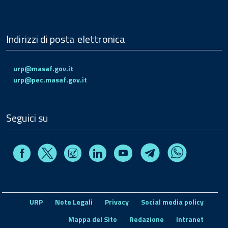
Indirizzi di posta elettronica
urp@masaf.gov.it
urp@pec.masaf.gov.it
Seguici su
Facebook
Instagram
Linkedin
Youtube
X
Telegram
Whatsapp
URP
Note Legali
Privacy
Social media policy
Mappa del Sito
Redazione
Intranet