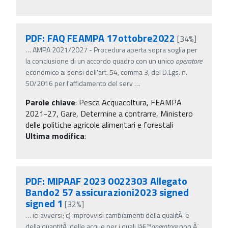
PDF: FAQ FEAMPA 17ottobre2022
[34%]
…
AMPA 2021/2027 - Procedura aperta sopra soglia per
la conclusione di un accordo quadro con un unico
operatore
economico ai sensi dell'art. 54, comma 3, del D.Lgs. n.
50/2016 per l'affidamento del serv
…
Parole chiave
:
Pesca Acquacoltura, FEAMPA
2021-27, Gare, Determine a contrarre, Ministero
delle politiche agricole alimentari e forestali
Ultima modifica
:
PDF: MIPAAF 2023 0022303 Allegato
Bando2 57 assicurazioni2023 signed
signed 1
[32%]
…
ici avversi; c) improvvisi cambiamenti della qualitÃ e
della quantitÃ delle acque per i quali lâ€™
operatore
non Ã¨