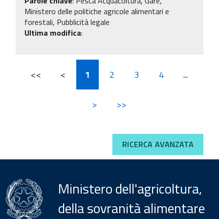
Parole chiave
:
Pesca Acquacoltura, Gare,
Ministero delle politiche agricole alimentari e
forestali, Pubblicità legale
Ultima modifica
:
<<
<
1
2
3
4
...
>
>>
RICERCA AVANZATA
Ministero dell'agricoltura,
della sovranità alimentare