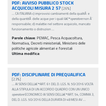
PDF: AVVISO PUBBLICO STOCK
ACQUICOLI MISURA 2 57
[26%]
…
CA ITALIANA c) improvvisi cambiamenti della qualitÃ e
della quantitÃ delle acque per i quali lâ€™
operatore
non Ã¨
responsabile; d) malattie nel settore acquicolo, mancato
funzionamento o distruzion
…
Parole chiave
:
PEMAC, Pesca Acquacoltura,
Normativa, Decreti ministeriali, Ministero delle
politiche agricole alimentari e forestali
Ultima modifica
:
PDF: DISCIPLINARE DI PREQUALIFICA
[23%]
…
AI SENSI DELLâ€™ART. 61 DEL D. LGS. N. 50/2016 VOLTA
ALLA STIPULA DI UN ACCORDO QUADRO CON UN UNICO
operatore
ECONOMICO AI SENSI DELLâ€™ART. 54, COMMA 3,
DEL D. LGS. 50/2016 DELLA DURATA DI 48 MESI AV
…