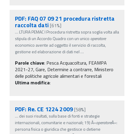
PDF: FAQ 07 09 21 procedura ristretta
raccolta dati
[61%]
…
LTURA PEMAC I Procedura ristretta sopra soglia volta alla
stipula di un Accordo Quadro con un unico
operatore
economico avente ad oggetto il servizio di raccolta,
gestione ed elaborazione di dati nel
…
Parole chiave
:
Pesca Acquacoltura, FEAMPA
2021-27, Gare, Determine a contrarre, Ministero
delle politiche agricole alimentari e forestali
Ultima modifica
:
PDF: Re. CE 1224 2009
[58%]
…
dei suoi risultati, sulla base di fonti e strategie
internazionali, comunitarie e nazionali; 19) Â«
operatore
Â»:
persona fisica o giuridica che gestisce o detiene