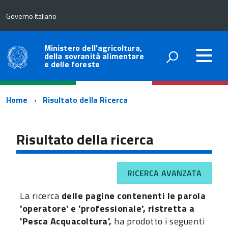
Governo Italiano
Ministero dell'agricoltura,
della sovranità alimentare
e delle foreste
Percorso
Home
Risultato della Ricerca
di
navigazione
Risultato della ricerca
RICERCA AVANZATA
La ricerca
delle pagine contenenti le parola
'operatore' e 'professionale', ristretta a
'Pesca Acquacoltura',
ha prodotto i seguenti