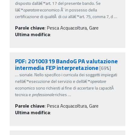
disposto dallâ€™art. 17 del presente bando. Se
lâ€™
operatore
economico Ã¨ in possesso della
certificazione di qualitÃ di cui allâ€™art. 75, comma 7, d
…
Parole chiave
:
Pesca Acquacoltura, Gare
Ultima modifica
:
PDF: 20100319 BandoG PA valutazione
intermedia FEP interpretazione
[69%]
…
sionale. Nello specifico i curricula dei soggetti impiegati
nellâ€™esecuzione del servizio e dellâ€™
operatore
economico sono richiesti al fine di accertare la capacitÃ
tecnica e
professionale
richies
…
Parole chiave
:
Pesca Acquacoltura, Gare
Ultima modifica
: