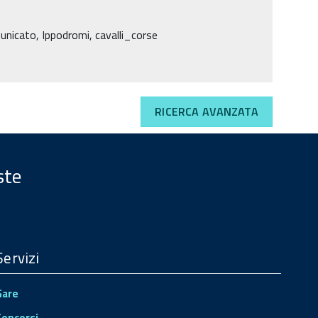
municato, Ippodromi, cavalli_corse
RICERCA AVANZATA
ste
Servizi
Gare
Concorsi