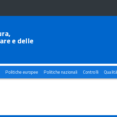
ura,
are e delle
Politiche europee
Politiche nazionali
Controlli
Qualit