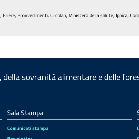
liere, Provvedimenti, Circolari, Ministero della salute, Ippica, Co
, della sovranità alimentare e delle fore
Sala Stampa
Comunicati stampa
Newsletter