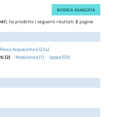
RICERCA AVANZATA
nti',
ha prodotto i seguenti risultati:
2
pagine
Pesca Acquacoltura (224)
i (2)
Modulistica (1)
Ippica (59)