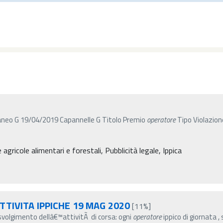
neo G 19/04/2019 Capannelle G Titolo Premio
operatore
Tipo Violazio
agricole alimentari e forestali, Pubblicità legale, Ippica
ATTIVITA IPPICHE 19 MAG 2020
[11%]
 svolgimento dellâ€™attivitÃ di corsa: ogni
operatore
ippico di giornata ,