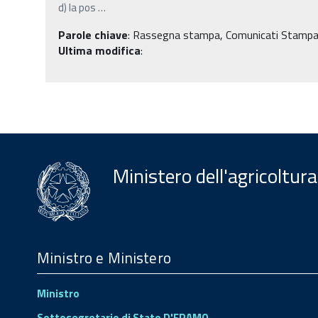
d) la pos
…
Parole chiave
:
Rassegna stampa, Comunicati Stampa, Fi
Ultima modifica
:
Ministero dell'agricoltura
Menu
Footer
Ministro e Ministero
Ministro
Sottosegretario di Stato D'ERAMO